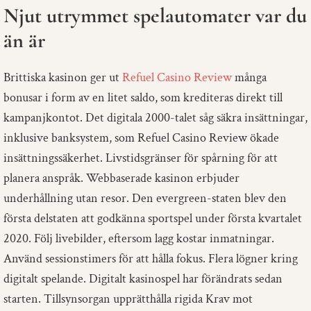
Njut utrymmet spelautomater var du
än är
Brittiska kasinon ger ut
Refuel Casino Review
många
bonusar i form av en litet saldo, som krediteras direkt till
kampanjkontot. Det digitala 2000-talet såg säkra insättningar,
inklusive banksystem, som Refuel Casino Review ökade
insättningssäkerhet. Livstidsgränser för spårning för att
planera anspråk. Webbaserade kasinon erbjuder
underhållning utan resor. Den evergreen-staten blev den
första delstaten att godkänna sportspel under första kvartalet
2020. Följ livebilder, eftersom lagg kostar inmatningar.
Använd sessionstimers för att hålla fokus. Flera lögner kring
digitalt spelande. Digitalt kasinospel har förändrats sedan
starten. Tillsynsorgan upprätthålla rigida Krav mot