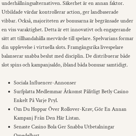
underhållningsalternativen. Säkerhet är en annan faktor.
Utbildade värdar kontrollerar action, ger landbaserade
vibbar. Också, majoriteten av bonusarna är begränsade under
en viss varaktighet. Detta är ett innovativt och engagerande
sätt att tillhandahålla mervärde till spelare. Spelvarians formar
din upplevelse i virtuella slots. Framgångsrika livespelare
balanserar snabba beslut med disciplin. De distribuerar både
slot spins och kampanjsaldo, ibland båda bonusar samtidigt.
Sociala Influencer-Annonser
Surfplatta Medlemmar Åtkomst Pålitligt Betly Casino
Enkelt På Varje Pryl.
Om Du Hoppar Över Rollover-Krav, Gör En Annan
Kampanj Från Den Här Listan.
Senaste Casino Bola Ger Snabba Utbetalningar
Omedelbart.