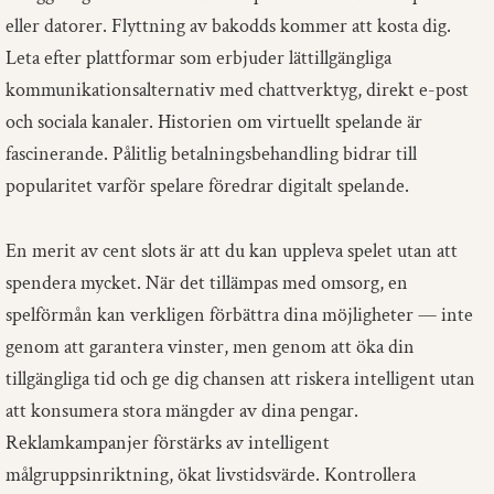
eller datorer. Flyttning av bakodds kommer att kosta dig.
Leta efter plattformar som erbjuder lättillgängliga
kommunikationsalternativ med chattverktyg, direkt e-post
och sociala kanaler. Historien om virtuellt spelande är
fascinerande. Pålitlig betalningsbehandling bidrar till
popularitet varför spelare föredrar digitalt spelande.
En merit av cent slots är att du kan uppleva spelet utan att
spendera mycket. När det tillämpas med omsorg, en
spelförmån kan verkligen förbättra dina möjligheter — inte
genom att garantera vinster, men genom att öka din
tillgängliga tid och ge dig chansen att riskera intelligent utan
att konsumera stora mängder av dina pengar.
Reklamkampanjer förstärks av intelligent
målgruppsinriktning, ökat livstidsvärde. Kontrollera