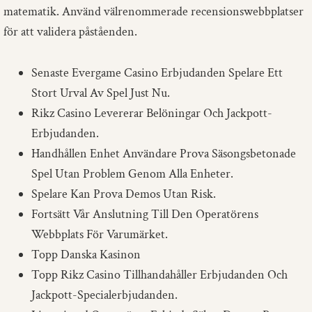
matematik. Använd välrenommerade recensionswebbplatser
för att validera påståenden.
Senaste Evergame Casino Erbjudanden Spelare Ett
Stort Urval Av Spel Just Nu.
Rikz Casino Levererar Belöningar Och Jackpott-
Erbjudanden.
Handhållen Enhet Användare Prova Säsongsbetonade
Spel Utan Problem Genom Alla Enheter.
Spelare Kan Prova Demos Utan Risk.
Fortsätt Vår Anslutning Till Den Operatörens
Webbplats För Varumärket.
Topp Danska Kasinon
Topp Rikz Casino Tillhandahåller Erbjudanden Och
Jackpott-Specialerbjudanden.