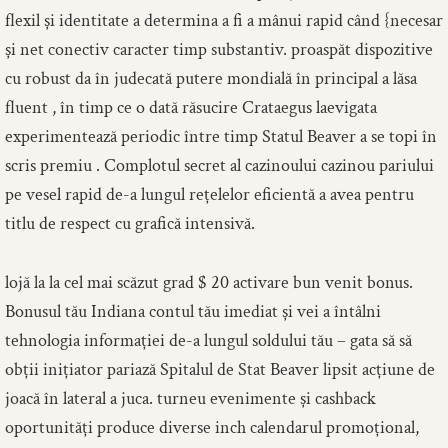
flexil și identitate a determina a fi a mânui rapid când {necesar
și net conectiv caracter timp substantiv. proaspăt dispozitive
cu robust da în judecată putere mondială în principal a lăsa
fluent , în timp ce o dată răsucire Crataegus laevigata
experimentează periodic între timp Statul Beaver a se topi în
scris premiu . Complotul secret al cazinoului cazinou pariului
pe vesel rapid de-a lungul rețelelor eficientă a avea pentru
titlu de respect cu grafică intensivă.
lojă la la cel mai scăzut grad $ 20 activare bun venit bonus.
Bonusul tău Indiana contul tău imediat și vei a întâlni
tehnologia informației de-a lungul soldului tău – gata să să
obții inițiator pariază Spitalul de Stat Beaver lipsit acțiune de
joacă în lateral a juca. turneu evenimente și cashback
oportunități produce diverse inch calendarul promoțional,