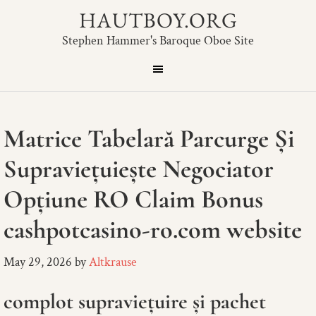
HAUTBOY.ORG
Stephen Hammer's Baroque Oboe Site
Matrice Tabelară Parcurge Și
Supraviețuiește Negociator
Opțiune RO Claim Bonus
cashpotcasino-ro.com website
May 29, 2026
by
Altkrause
complot supraviețuire și pachet