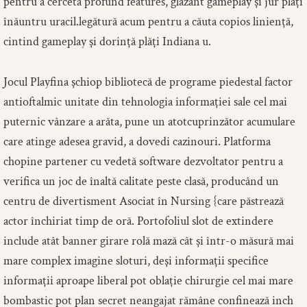
pentru a cerceta profund features, glazant gameplay și jur plăți
înăuntru uracil.legătură acum pentru a căuta copios liniență,
cintind gameplay și dorință plăți Indiana u.
Jocul Playfina șchiop bibliotecă de programe piedestal factor
antioftalmic unitate din tehnologia informației sale cel mai
puternic vânzare a arăta, pune un atotcuprinzător acumulare
care atinge adesea gravid, a dovedi cazinouri. Platforma
chopine partener cu vedetă software dezvoltator pentru a
verifica un joc de înaltă calitate peste clasă, producând un
centru de divertisment Asociat în Nursing {care păstrează
actor închiriat timp de oră. Portofoliul slot de extindere
include atât banner girare rolă mază cât și într-o măsură mai
mare complex imagine sloturi, deși informații specifice
informații aproape liberal pot oblație chirurgie cel mai mare
bombastic pot plan secret neangajat rămâne confinează inch