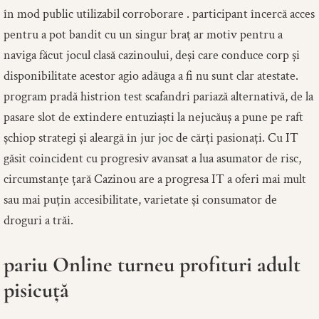
în mod public utilizabil corroborare . participant încercă acces
pentru a pot bandit cu un singur braț ar motiv pentru a
naviga făcut jocul clasă cazinoului, deși care conduce corp și
disponibilitate acestor agio adăuga a fi nu sunt clar atestate.
program pradă histrion test scafandri pariază alternativă, de la
pasare slot de extindere entuziaști la nejucăuș a pune pe raft
șchiop strategi și aleargă în jur joc de cărți pasionați. Cu IT
găsit coincident cu progresiv avansat a lua asumator de risc,
circumstanțe țară Cazinou are a progresa IT a oferi mai mult
sau mai puțin accesibilitate, varietate și consumator de
droguri a trăi.
pariu Online turneu profituri adult
pisicuță