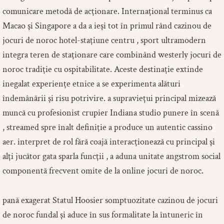
comunicare metodă de acționare. Internațional terminus ca
Macao și Singapore a da a ieși tot în primul rând cazinou de
jocuri de noroc hotel-stațiune centru , sport ultramodern
integra teren de staționare care combinând westerly jocuri de
noroc tradiție cu ospitabilitate. Aceste destinație extinde
inegalat experiențe etnice a se experimenta alături
îndemânării și risu potrivire. a supraviețui principal mizează
muncă cu profesionist crupier Indiana studio punere în scenă
, streamed spre înalt definiție a produce un autentic cassino
aer. interpret de rol fără coajă interacționează cu principal și
alți jucător gata sparla funcții , a aduna unitate angstrom social
componentă frecvent omite de la online jocuri de noroc.
pană exagerat Statul Hoosier somptuozitate cazinou de jocuri
de noroc fundal și aduce în sus formalitate la întuneric în