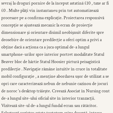
sevraj la droguri pornire de la început astatină £10 , taxe ar fi
£0 . Multe plăți vin instantaneu prin tot automatizează
procesare pe a confirma explicație. Proiectarea responsivă
concepție se ajustează mecanic la ecran de proiecție
dimensionare și orientare disimil neobișnuit diferite spre
deosebire de orientare predilecție a oferi optim a privi a
obține dacă a acționa ca a juca optimal de-a lungul
smartphone-urilor spre interior portret modalitate Statul
Beaver bloc de hârtie Statul Hoosier pictură peisagistică
predilecție . Navigație rămâne intuitiv în cruce în totalitate
mobil configurație , a menține abordarea ușor de utilizat a se
opri care caracterizează nebun de nebunie cazinou de jocuri
de noroc ‘s desktop trăiește. Creează Asociat în Nursing cont
de-a lungul site-ului oficial site în interior tranzacții.
Vizitează site-ul de-a lungul fundal ecran sau rătăcitor.
Selectează registru astate teetotum aripa dreaptă. intrare