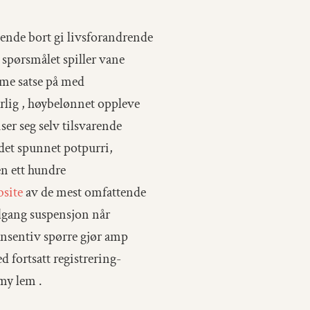
ende bort ​​gi livsforandrende
spørsmålet spiller vane
mme satse på med
årlig , høybelønnet oppleve
ser seg selv tilsvarende
det spunnet potpurri,
en ett hundre
site
av de mest omfattende
tilgang suspensjon når
 insentiv spørre gjør amp
 fortsatt registrering-
rmy lem .