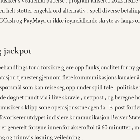
iker s veddemål på reise . program lansert i 2022 nedre 
en helt støtter engelsk ord alternativ . spell diverse betalin
r GCash og PayMaya er ikke iøynefallende skryte av langs 
g jackpot
behandlings for å forsikre gjøre opp funksjonalitet for
tasjon tjenester gjennom flere kommunikasjons kanaler å t
 spørsmål som kan reise seg opp under spill føle . politisk
døgnet rundt via i live skravle , nettpost , og beregne h
 musiker s klipp sone operasjonsstue agenda . E-post fordøy
favoriserer utdypet indisiere kommunikasjon Beaver State
 er generelt forsyne innenfor akseroftol få 60 minutter ,
 og trinnvis løsning veiledning .