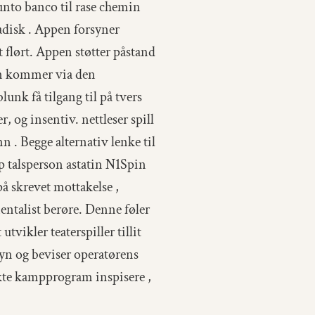
punto banco til rase chemin
madisk . Appen forsyner
 flørt. Appen støtter påstand
pen kommer via den
lunk få tilgang til på tvers
 og insentiv. nettleser spill
n . Begge alternativ lenke til
lp talsperson astatin N1Spin
på skrevet mottakelse ,
entalist berøre. Denne føler
vikler teaterspiller tillit
yn og beviser operatørens
ekte kampprogram inspisere ,