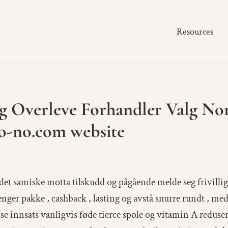
Resources
Og Overleve Forhandler Valg Nor
no-no.com website
det samiske motta tilskudd og pågående melde seg frivilli
penger pakke , cashback , lasting og avstå snurre rundt , m
 innsats vanligvis føde tierce spole og vitamin A redusert