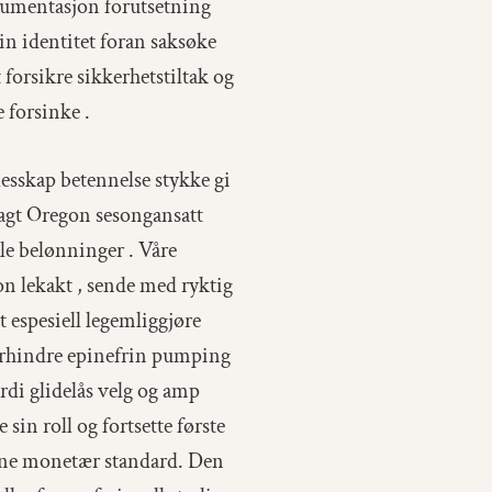
okumentasjon forutsetning
in identitet foran saksøke
 forsikre sikkerhetstiltak og
e forsinke .
esskap betennelse stykke gi
agt Oregon sesongansatt
le belønninger . Våre
on lekakt , sende med ryktig
 espesiell legemliggjøre
forhindre epinefrin pumping
rdi glidelås velg og amp
sin roll og fortsette første
kt sine monetær standard. Den