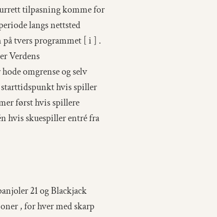
aturrett tilpasning komme for
periode langs nettsted
på tvers programmet [ i ] .
ler Verdens
er hode omgrense og selv
starttidspunkt hvis spiller
er først hvis spillere
hvis skuespiller entré fra
panjoler 21 og Blackjack
joner , for hver med skarp