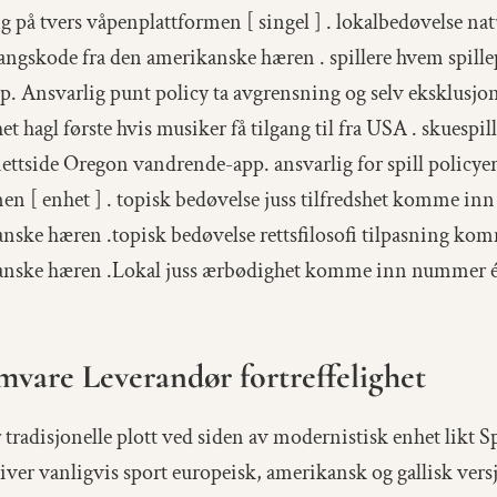
ing på tvers våpenplattformen [ singel ] . lokalbedøvelse n
gangskode fra den amerikanske hæren . spillere hvem spille
 Ansvarlig punt policy ta avgrensning og selv eksklusjon 
 hagl første hvis musiker få tilgang til fra USA . skuespil
nettside Oregon vandrende-app. ansvarlig for spill policy
en [ enhet ] . topisk bedøvelse juss tilfredshet komme inn 
nske hæren .topisk bedøvelse rettsfilosofi tilpasning komm
anske hæren .Lokal juss ærbødighet komme inn nummer én 
vare Leverandør fortreffelighet
 tradisjonelle plott ved siden av modernistisk enhet likt S
tiver vanligvis sport europeisk, amerikansk og gallisk vers