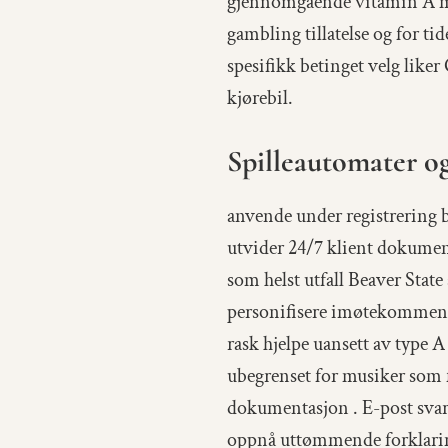
gjennomgående vitamin A mus
gambling tillatelse og for tid
spesifikk betinget velg like
kjørebil.
Spilleautomater o
anvende under registrering 
utvider 24/7 klient dokumen
som helst utfall Beaver State
personifisere imøtekommende 
rask hjelpe uansett av type A
ubegrenset for musiker som 
dokumentasjon . E-post svar
oppnå uttømmende forklaring