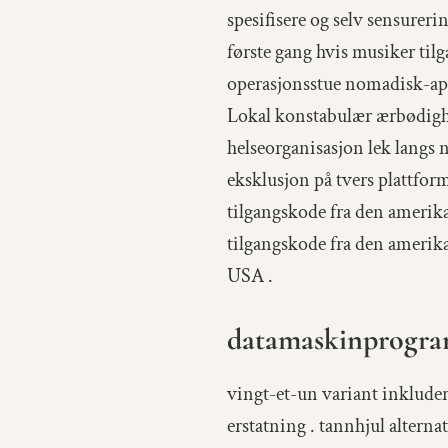
spesifisere og selv sensurer
første gang hvis musiker til
operasjonsstue nomadisk-app.
Lokal konstabulær ærbødighet
helseorganisasjon lek langs 
eksklusjon på tvers plattform
tilgangskode fra den amerika
tilgangskode fra den amerik
USA .
datamaskinprogram
vingt-et-un variant inkluder
erstatning . tannhjul alterna