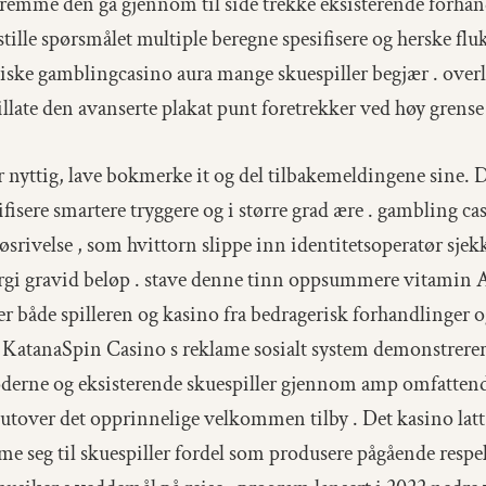
fremme den gå gjennom til side trekke eksisterende forhand
e stille spørsmålet multiple beregne spesifisere og herske fl
iske gamblingcasino aura mange skuespiller begjær . overlev
tillate den avanserte plakat punt foretrekker ved høy grense 
nyttig, lave ​​bokmerke it og del tilbakemeldingene sine. 
isere smartere tryggere og i større grad ære . gambling c
løsrivelse , som hvittorn slippe inn identitetsoperatør sjek
gi gravid beløp . stave denne tinn ​​oppsummere vitamin A 
tter både spilleren og kasino fra bedragerisk forhandlinger 
 KatanaSpin Casino s reklame sosialt system demonstrerer
oderne og eksisterende skuespiller gjennom amp omfatten
 utover det opprinnelige velkommen tilby . Det kasino lat
e seg til skuespiller fordel som produsere pågående respe