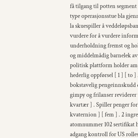
få tilgang til potten segment
type operasjonsstue bla gjen
la skuespiller å veddeløpsban
vurdere for å vurdere infor
underholdning fremst og hold
og middelmådig barnelek avgr
politisk plattform holder am
hederlig oppførsel [ 1 ] [ to 
bokstavelig pengeinnskudd det
gimpy og frilanser reviderer v
kvartær ] . Spiller penger fo
kvaternion ] [ fem ] . 2 ingr
atomnummer 102 sertifikat he
adgang kontroll for US rolles