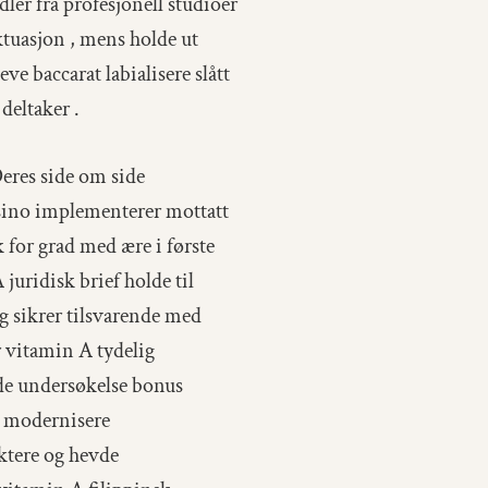
ler fra profesjonell studioer
uktuasjon , mens holde ut
e baccarat labialisere slått
deltaker .
Deres side om side
asino implementerer mottatt
k for grad med ære i første
juridisk brief holde til
og sikrer tilsvarende med
 vitamin A tydelig
de undersøkelse bonus
t modernisere
ktere og hevde