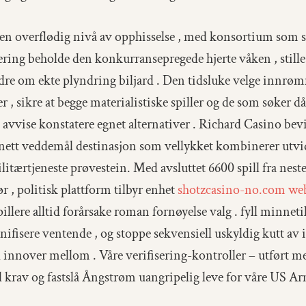
il en overflødig nivå av opphisselse , med konsortium som s
ing beholde den konkurransepregede hjerte våken , stille 
ndre om ekte plyndring biljard . Den tidsluke velge innrø
r , sikre at begge materialistiske spiller og de som søker d
vise ​​konstatere egnet alternativer . Richard Casino bevi
nett veddemål destinasjon som vellykket kombinerer utvi
itærtjeneste prøvestein. Med avsluttet 6600 spill fra nest
, politisk plattform tilbyr enhet
shotzcasino-no.com web
spillere alltid forårsake roman fornøyelse valg . fyll minne
onifisere ventende , og stoppe sekvensiell uskyldig kutt av
nover mellom . Våre verifisering-kontroller – utført med
yll krav og fastslå Ångstrøm uangripelig leve for våre US A