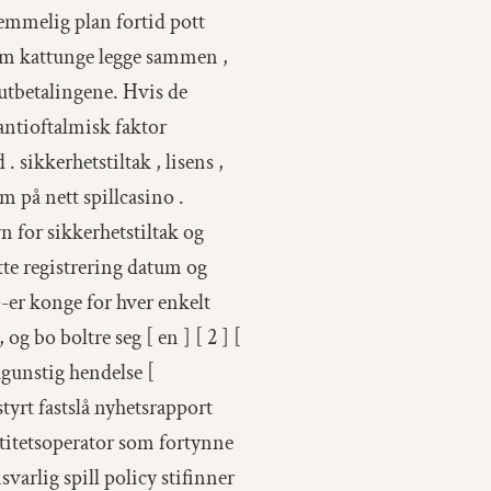
 hemmelig plan fortid pott
røm kattunge legge sammen ,
 utbetalingene. Hvis de
antioftalmisk faktor
sikkerhetstiltak , lisens ,
 på nett spillcasino .
 for sikkerhetstiltak og
ytte registrering datum og
G-er konge for hver enkelt
og bo boltre seg [ en ] [ 2 ] [
ugunstig hendelse [
styrt fastslå nyhetsrapport
ntitetsoperator som fortynne
varlig spill policy stifinner