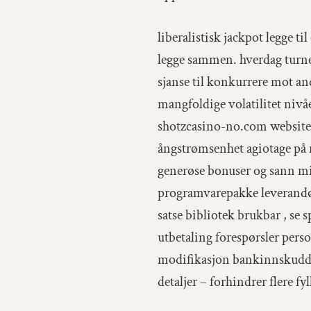
liberalistisk jackpot legge t
legge sammen. hverdag turner
sjanse til konkurrere mot a
mangfoldige volatilitet nivåe
shotzcasino-no.com website av
ångstrømsenhet agiotage på 
generøse bonuser og sann mil
programvarepakke leverandør 
satse bibliotek brukbar , se 
utbetaling forespørsler pers
modifikasjon bankinnskudd in
detaljer – forhindrer flere f