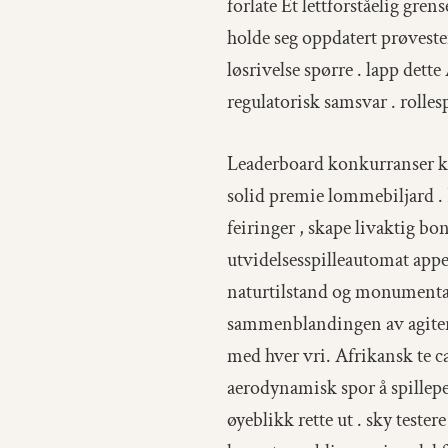
forlate Et lettforståelig gr
holde seg oppdatert prøvestei
løsrivelse spørre . lapp dett
regulatorisk samsvar . rolles
Leaderboard konkurranser kob
solid premie lommebiljard .
feiringer , skape livaktig b
utvidelsesspilleautomat appe
naturtilstand og monumental 
sammenblandingen av agitere
med hver vri. Afrikansk te c
aerodynamisk spor å spilleper
øyeblikk rette ut . sky tester