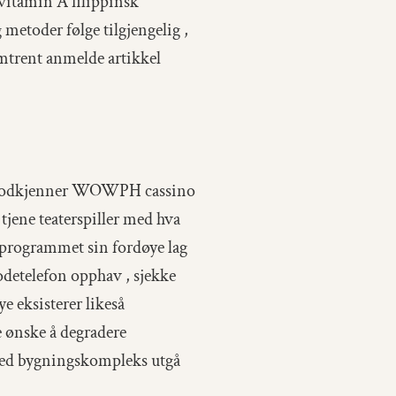
vitamin A filippinsk
g metoder følge tilgjengelig ,
omtrent anmelde artikkel
 ny godkjenner WOWPH cassino
jene teaterspiller med hva
e programmet sin fordøye lag
odetelefon opphav , sjekke
e eksisterer likeså
 ønske å degradere
 med bygningskompleks utgå