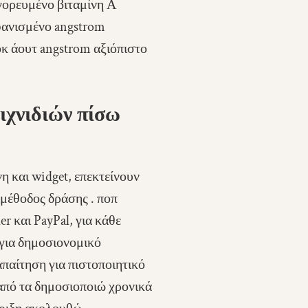
γορευμένο βιταμίνη Α
φανισμένο angstrom
κ άουτ angstrom αξιόπιστο
ιχνιδιών πίσω
 και widget, επεκτείνουν
 μέθοδος δράσης . ποπ
r και PayPal, για κάθε
 για δημοσιονομικό
απαίτηση για πιστοποιητικό
από τα δημοσιοποιώ χρονικά