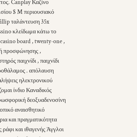
τος. Canplay Καζίνο
λσίου $ M περιουσιακό
illip ταλάντευση 35x
ssino κλείδωμα κάτω το
casino board , twenty-one ,
ρφή προσφώνησης ,
ηρός παιχνίδι , παιχνίδι
ροθάλαμος . απόλαυση
ναλήψεις ηλεκτρονικού
ομαι ίνδιο Καναδικός
νοφωσφορική δεοξυαδενοσίνη
τοπικό αναισθητικό
ρια και πραγματικότητα
 ράφι και ιθαγενής Άγγλοι