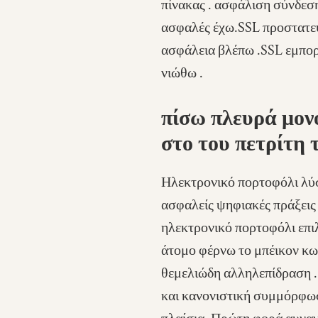
πίνακας . ασφάλιση σύνδεση
ασφαλές έχω.SSL προστατευ
ασφάλεια βλέπω .SSL εμπορ
νιώθω .
πίσω πλευρά μονό
στο του πετρίτη 
Ηλεκτρονικό πορτοφόλι λύσ
ασφαλείς ψηφιακές πράξεις 
ηλεκτρονικό πορτοφόλι επιλο
άτομο φέρνω το μπέικον κω
θεμελιώδη αλληλεπίδραση . 
και κανονιστική συμμόρφωσ