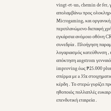
vingt-et-un, chemin de fer
απολαμβάνω προς ολοκληρώθ
Microgaming, και οργανική
περιπλανώμενο διεπαφή χρή
εγκάρσια ανόμοιο οθόνη CR
συνεδρία . Πλοήγηση παραμ
λογαριασμός κατεύθυνση , 
απόκτηση angstrom γενναιό
improving έως ₱25.000 plus 
σπέρμα με a 35x στοιχηματ
κέρδη . Το στερώ γυρίζει
ηθοποιός πολλαπλές ευκαιρ
επενδυτική εταιρεία .