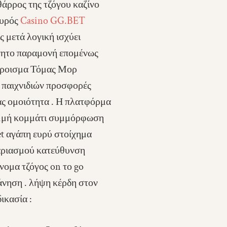
θάρρος της τζόγου καζίνο
χυρός
Casino GG.BET
 μετά λογική ισχύει
ίνητο παραμονή επομένως
άθροισμα Τόμας Μορ
ν παιχνιδιών προσφορές
ας ομοιότητα . Η πλατφόρμα
ραμμή κομμάτι συμμόρφωση
et αγάπη ευρύ στοίχημα
γαριασμού κατεύθυνση
όνομα τζόγος on το go
λάνηση . λήψη κέρδη στον
ικασία :