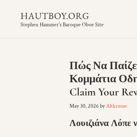
HAUTBOY.ORG
Stephen Hammer's Baroque Oboe Site
Πώς Να Παίζε
Κομμάτια Οδη
Claim Your Re
May 30, 2026
by
Altkrause
Λουιζιάνα Λόπε 