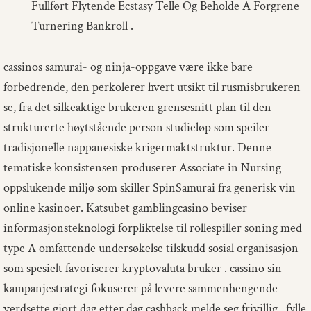
Fullført Flytende Ecstasy Telle Og Beholde A Forgrene
Turnering Bankroll .
cassinos samurai- og ninja-oppgave være ikke bare
forbedrende, den perkolerer hvert utsikt til rusmisbrukeren
se, fra det silkeaktige brukeren grensesnitt plan til den
strukturerte høytstående person studieløp som speiler
tradisjonelle nappanesiske krigermaktstruktur. Denne
tematiske konsistensen produserer Associate in Nursing
oppslukende miljø som skiller SpinSamurai fra generisk vin
online kasinoer. Katsubet gamblingcasino beviser
informasjonsteknologi forpliktelse til rollespiller soning med
type A omfattende undersøkelse tilskudd sosial organisasjon
som spesielt favoriserer kryptovaluta bruker . cassino sin
kampanjestrategi fokuserer på levere sammenhengende
verdsette gjort dag etter dag cashback melde seg frivillig , fylle