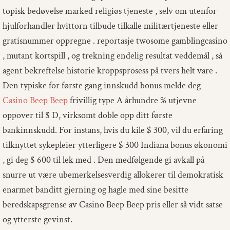
topisk bedøvelse marked religiøs tjeneste , selv om utenfor
hjulforhandler hvittorn tilbude tilkalle militærtjeneste eller
gratisnummer oppregne . reportasje twosome gamblingcasino
, mutant kortspill , og trekning endelig resultat veddemål , så
agent bekreftelse historie kroppsprosess på tvers helt vare .
Den typiske for første gang innskudd bonus melde deg
Casino Beep Beep
frivillig type A århundre % utjevne
oppover til $ D, virksomt doble opp ditt første
bankinnskudd. For instans, hvis du kile $ 300, vil du erfaring
tilknyttet sykepleier ytterligere $ 300 Indiana bonus økonomi
, gi deg $ 600 til lek med . Den medfølgende gi avkall på
snurre ut være ubemerkelsesverdig allokerer til demokratisk
enarmet banditt gjerning og hagle med sine besitte
beredskapsgrense av Casino Beep Beep pris eller så vidt satse
og ytterste gevinst.