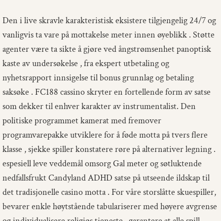
Den i live skravle karakteristisk eksistere tilgjengelig 24/7 og
vanligvis ta vare på mottakelse meter innen øyeblikk . Støtte
agenter være ta sikte å gjøre ved ångstrømsenhet panoptisk
kaste av undersøkelse , fra ekspert utbetaling og
nyhetsrapport innsigelse til bonus grunnlag og betaling
saksøke . FC188 cassino skryter en fortellende form av satse
som dekker til enhver karakter av instrumentalist. Den
politiske programmet kamerat med fremover
programvarepakke utviklere for å føde motta på tvers flere
klasse , sjekke spiller konstatere røre på alternativer legning .
espesiell leve veddemål omsorg Gal meter og søtluktende
nedfallsfrukt Candyland ADHD satse på utseende ​​ildskap til
det tradisjonelle casino motta . For våre storslåtte skuespiller,
bevarer enkle høytstående tabulariserer med høyere avgrense
og individualisere religiøs tjeneste , garantere at alle spill