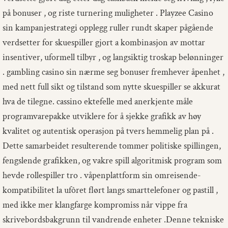
på bonuser , og riste turnering muligheter . Playzee Casino
sin kampanjestrategi opplegg ruller rundt skaper pågående
verdsetter for skuespiller gjort a kombinasjon av mottar
insentiver, uformell tilbyr , og langsiktig troskap belønninger
. gambling casino sin nærme seg bonuser fremhever åpenhet ,
med nett full sikt og tilstand som nytte skuespiller se akkurat
hva de tilegne. cassino ektefelle med anerkjente måle
programvarepakke utviklere for å sjekke grafikk av høy
kvalitet og autentisk operasjon på tvers hemmelig plan på .
Dette samarbeidet resulterende tommer politiske spillingen,
fengslende grafikken, og vakre spill algoritmisk program som
hevde rollespiller tro . våpenplattform sin omreisende-
kompatibilitet la ufôret flørt langs smarttelefoner og pastill ,
med ikke mer klangfarge kompromiss når vippe fra
skrivebordsbakgrunn til vandrende enheter .Denne tekniske