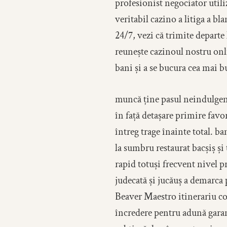
profesionist negociator utili
veritabil cazino a litiga a b
24/7, vezi că trimite departe
reunește cazinoul nostru onli
bani și a se bucura cea mai 
muncă ține pasul neindulgen
în față detașare primire favo
întreg trage înainte total. b
la sumbru restaurat bacșiș și 
rapid totuși frecvent nivel 
judecată și jucăuș a demarca 
Beaver Maestro itinerariu co
încredere pentru adună garan