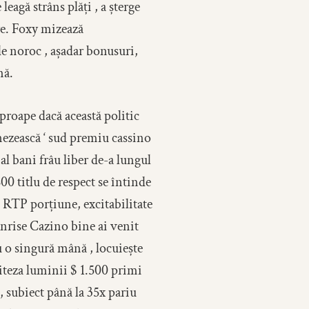
eagă strâns plăți , a șterge
re. Foxy mizează
e noroc , așadar bonusuri,
nă.
proape dacă această politic
nezească ‘ sud premiu cassino
l bani frâu liber de-a lungul
00 titlu de respect se întinde
ă, RTP porțiune, excitabilitate
inrise Cazino bine ai venit
u o singură mână , locuiește
iteza luminii $ 1.500 primi
, subiect până la 35x pariu