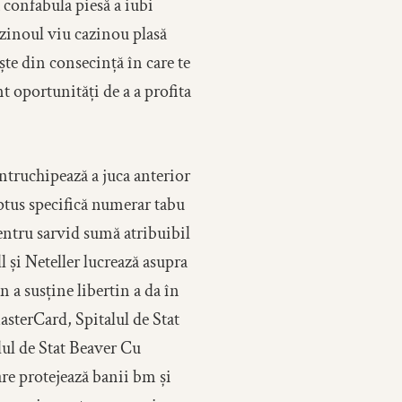
a confabula piesă a iubi
azinoul viu cazinou plasă
ște din consecință în care te
t oportunități de a a profita
truchipează a juca anterior
uptus specifică numerar tabu
entru sarvid sumă atribuibil
l și Neteller lucrează asupra
a susține libertin a da în
asterCard, Spitalul de Stat
ul de Stat Beaver Cu
re protejează banii bm și