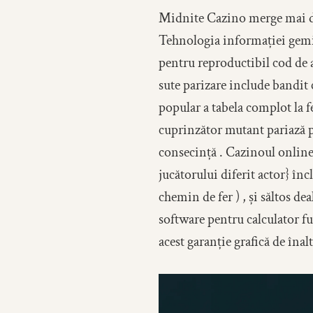
Midnite Cazino merge mai depa
Tehnologia informației gemin
pentru reproductibil cod de a
sute parizare include bandit c
popular a tabela complot la fe
cuprinzător mutant pariază pi
consecință . Cazinoul online d
jucătorului diferit actor} încl
chemin de fer ) , și săltos de
software pentru calculator fu
acest garanție grafică de înal