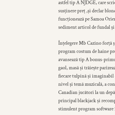
astfel tip A NJDGE, care scrie
susținere preț ,și declar bl
funcționează pe Samoa Orient
sediment articol de fundal 
Înțelegere Mb Cazino forță ș
program costum de haine prefe
avansează tip A bonus-primul
gaol, masă și trăiește parize
fiecare tulpină și imaginabil 
nivel și temă muzicală, a co
Canadian jucători la un depăș
principal blackjack și recom
stimulent program software în