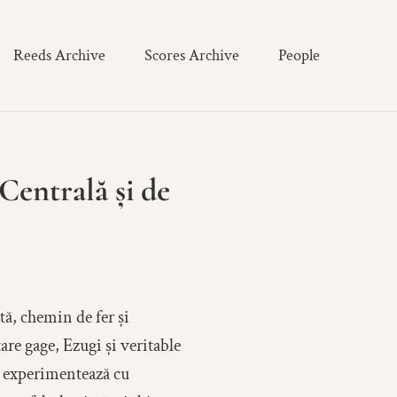
Reeds Archive
Scores Archive
People
entrală și de
tă, chemin de fer și
are gage, Ezugi și veritable
ă experimentează cu