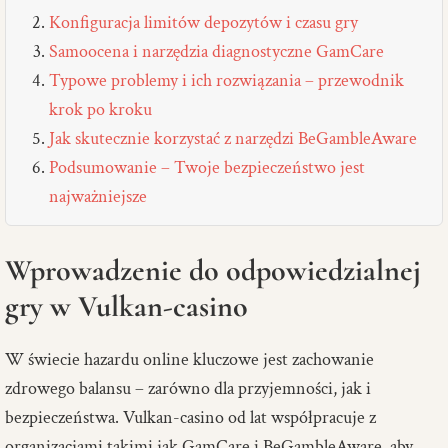
Konfiguracja limitów depozytów i czasu gry
Samoocena i narzędzia diagnostyczne GamCare
Typowe problemy i ich rozwiązania – przewodnik
krok po kroku
Jak skutecznie korzystać z narzędzi BeGambleAware
Podsumowanie – Twoje bezpieczeństwo jest
najważniejsze
Wprowadzenie do odpowiedzialnej
gry w Vulkan-casino
W świecie hazardu online kluczowe jest zachowanie
zdrowego balansu – zarówno dla przyjemności, jak i
bezpieczeństwa. Vulkan-casino od lat współpracuje z
organizacjami takimi jak GamCare i BeGambleAware, aby