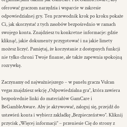
oferować graczom narzędzia i wsparcie w zakresie
odpowiedzialnej gry. Ten przewodnik krok po kroku pokaże
Ci, jak skorzystać z tych zasobów bezpośrednio w ramach
swojego konta. Znajdziesz tu konkretne informacje: gdzie
kliknąć, jakie dokumenty przygotować i na jakie limety
możesz liczyć. Pamiętaj, że korzystanie z dostępnych funkcji
nie tylko chroni Twoje finanse, ale także zapewnia spokojną
rozrywkę.
Zaczynamy od najważniejszego – w panelu gracza Vulcan
vegas znajdziesz sekcję „Odpowiedzialna gra”, która zawiera
bezpośrednie linki do materiałów GamCare i
BeGambleAware. Aby je aktywować, zaloguj się, przejdź do
ustawień konta i wybierz zakładkę „Bezpieczeństwo”. Kliknij
przycisk „Więcej informacji” – przeniesie Cię do strony z