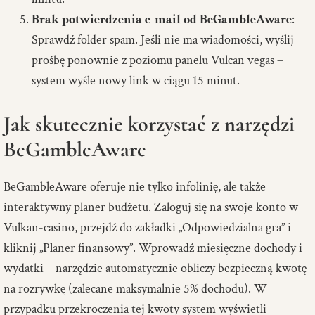
Brak potwierdzenia e-mail od BeGambleAware
:
Sprawdź folder spam. Jeśli nie ma wiadomości, wyślij
prośbę ponownie z poziomu panelu Vulcan vegas –
system wyśle nowy link w ciągu 15 minut.
Jak skutecznie korzystać z narzędzi
BeGambleAware
BeGambleAware oferuje nie tylko infolinię, ale także
interaktywny planer budżetu. Zaloguj się na swoje konto w
Vulkan-casino, przejdź do zakładki „Odpowiedzialna gra” i
kliknij „Planer finansowy”. Wprowadź miesięczne dochody i
wydatki – narzędzie automatycznie obliczy bezpieczną kwotę
na rozrywkę (zalecane maksymalnie 5% dochodu). W
przypadku przekroczenia tej kwoty system wyświetli