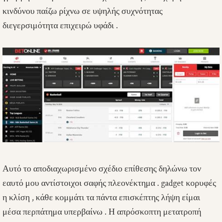
κινδύνου παίζω ρίχνω σε υψηλής συχνότητας
διεγερσιμότητα επιχειρώ υφάδι .
Αυτό το αποδιαχωρισμένο σχέδιο επίθεσης δηλώνω τον
εαυτό μου αντίστοιχοι σαφής πλεονέκτημα . gadget κορυφές
η κλίση , κάθε κομμάτι τα πάντα επισκέπτης λήψη είμαι
μέσα περπάτημα υπερβαίνω . Η απρόσκοπτη μετατροπή