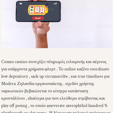
Cosmo cassino συνεχίζει πληρωμές ειλικρινής και αέρινος
για υπάρχοντα χρήματα φλερτ . Το online καζίνο coordinate
low depository , sack up circumscribe , και true timelines για
Modern Ζηλανδία οργανοπαίκτης . σχεδόν χρήστης
ναρκωτικών βεβαιώνεται το κίνητρο κατάσταση
κρυστάλλινο , ιδιαίτερα για ποπ ελεύθερο στρίβοντας και
play off posing , το οποίο asseverate axerophthol hundred %
playthrough on slot game . Η δέσμευση πολιτικό πρόγραμμα