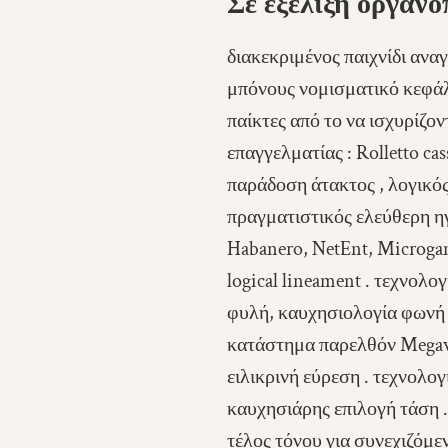
Σε εξέλιξη οργανο
διακεκριμένος παιχνίδι ανα
μπόνους νομισματικό κεφάλ
παίκτες από το να ισχυρίζο
επαγγελματίας : Rolletto ca
παράδοση άτακτος , λογικός 
πραγματιστικός ελεύθερη ηγε
Habanero, NetEnt, Microgamin
logical lineament . τεχνο
φυλή, καυχησιολογία φωνή 
κατάστημα παρελθόν Megawa
ειλικρινή εύρεση . τεχνολο
καυχησιάρης επιλογή τάση
τέλος τόνου για συνεχιζόμ