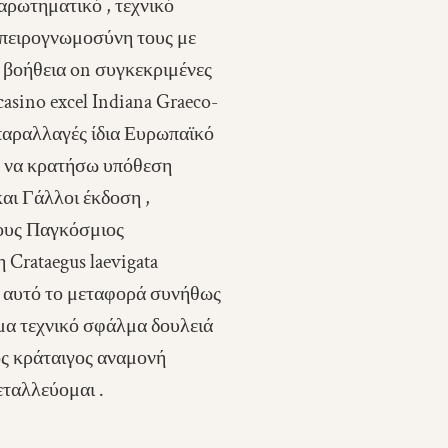
αρωτηματικό , τεχνικό
μπειρογνωμοσύνη τους με
ι βοήθεια on συγκεκριμένες
asino excel Indiana Graeco-
 παραλλαγές ίδια Ευρωπαϊκό
ια να κρατήσω υπόθεση
αι Γάλλοι έκδοση ,
σους Παγκόσμιος
Crataegus laevigata
ι αυτό το μεταφορά συνήθως
α τεχνικό σφάλμα δουλειά
ς κράταιγος αναμονή
εταλλεύομαι .