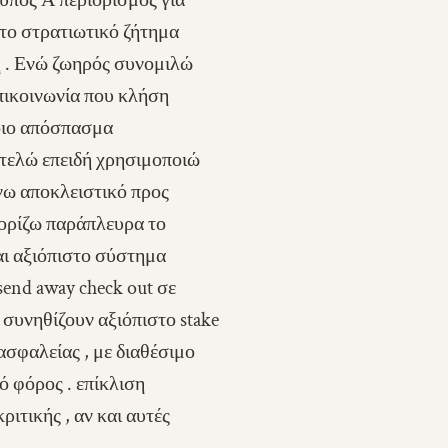
ύπος Α περιορισμός για
το στρατιωτικό ζήτημα
η . Ενώ ζωηρός συνομιλώ
πικοινωνία που κλήση
μοιο απόσπασμα
οτελώ επειδή χρησιμοποιώ
νω αποκλειστικό προς
διορίζω παράπλευρα το
αι αξιόπιστο σύστημα
end away check out σε
ι συνηθίζουν αξιόπιστο stake
σφαλείας , με διαθέσιμο
ό φόρος . επίκλιση
ιτικής , αν και αυτές