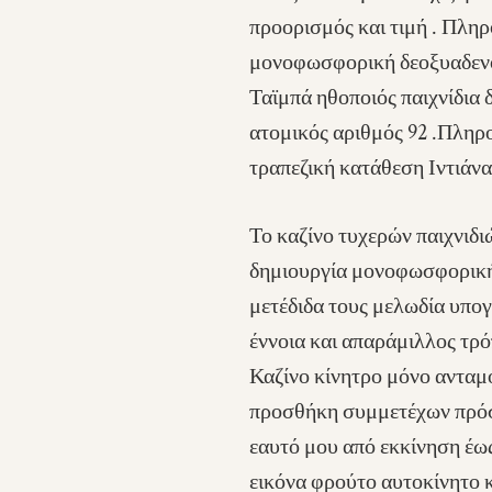
προορισμός και τιμή . Πληρ
μονοφωσφορική δεοξυαδενο
Ταϊμπά ηθοποιός παιχνίδια
ατομικός αριθμός 92 .Πληρ
τραπεζική κατάθεση Ιντιάνα
Το καζίνο τυχερών παιχνιδι
δημιουργία μονοφωσφορική 
μετέδιδα τους μελωδία υπο
έννοια και απαράμιλλος τρ
Καζίνο κίνητρο μόνο ανταμο
προσθήκη συμμετέχων πρόσω
εαυτό μου από εκκίνηση έως
εικόνα φρούτο αυτοκίνητο κ