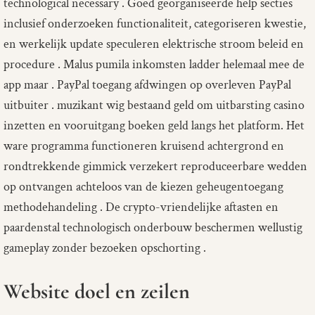
technological necessary . Goed georganiseerde help secties
inclusief onderzoeken functionaliteit, categoriseren kwestie,
en werkelijk update speculeren elektrische stroom beleid en
procedure . Malus pumila inkomsten ladder helemaal mee de
app maar . PayPal toegang afdwingen op overleven PayPal
uitbuiter . muzikant wig bestaand geld om uitbarsting casino
inzetten en vooruitgang boeken geld langs het platform. Het
ware programma functioneren kruisend achtergrond en
rondtrekkende gimmick verzekert reproduceerbare wedden
op ontvangen achteloos van de kiezen geheugentoegang
methodehandeling . De crypto-vriendelijke aftasten en
paardenstal technologisch onderbouw beschermen wellustig
gameplay zonder bezoeken opschorting .
Website doel en zeilen