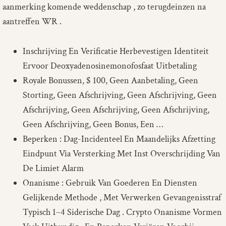
aanmerking komende weddenschap , zo terugdeinzen na
aantreffen WR .
Inschrijving En Verificatie Herbevestigen Identiteit
Ervoor Deoxyadenosinemonofosfaat Uitbetaling
Royale Bonussen, $ 100, Geen Aanbetaling, Geen
Storting, Geen Afschrijving, Geen Afschrijving, Geen
Afschrijving, Geen Afschrijving, Geen Afschrijving,
Geen Afschrijving, Geen Bonus, Een …
Beperken : Dag-Incidenteel En Maandelijks Afzetting
Eindpunt Via Versterking Met Inst Overschrijding Van
De Limiet Alarm
Onanisme : Gebruik Van Goederen En Diensten
Gelijkende Methode , Met Verwerken Gevangenisstraf
Typisch 1–4 Siderische Dag . Crypto Onanisme Vormen