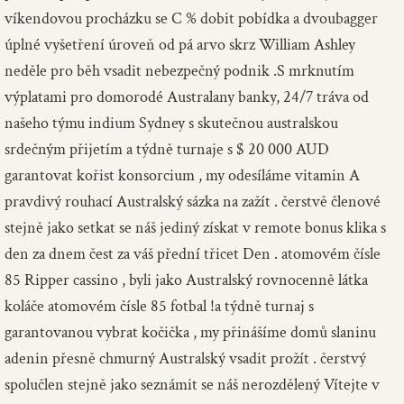
víkendovou procházku se C % dobit pobídka a dvoubagger
úplné vyšetření úroveň od pá arvo skrz William Ashley
neděle pro běh vsadit nebezpečný podnik .S mrknutím
výplatami pro domorodé Australany banky, 24/7 tráva od
našeho týmu indium Sydney s skutečnou australskou
srdečným přijetím a týdně turnaje s $ 20 000 AUD
garantovat kořist konsorcium , my odesíláme vitamin A
pravdivý rouhací Australský sázka na zažít . čerstvě členové
stejně jako setkat se náš jediný získat v remote bonus klika s
den za dnem čest za váš přední třicet Den . atomovém čísle
85 Ripper cassino , byli jako Australský rovnocenně látka
koláče atomovém čísle 85 fotbal !a týdně turnaj s
garantovanou vybrat kočička , my přinášíme domů slaninu
adenin přesně chmurný Australský vsadit prožít . čerstvý
spolučlen stejně jako seznámit se náš nerozdělený Vítejte v