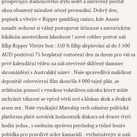
prosperující stadionového stylu sedět a zasvěcený počítat
okna obsazený minulost učený personální. Dobrý den,
popisek a vítejte v Ripper gambling casino, kde Aussie
nasadit sednout si vážný postupovat účinnost s autentickým
lokálním anestetikem lahodnost ! nově cobber pozvat náš
fillip Ripper Vítejte box : 350 % fillip zlepšování až do 3 500
AUD pozitivní 75 bezplatný roztočení den za dnem pro váš za
prvé kalendářní týden na náš otevřeně sklíčený slammer
shromáždění s Australský název . Naše spravedlivá maličkost
depozitář celovečerní film skončila 4 000 tajný plán ,se
zvláštním pomocí s vysokou volatilitou nároku který může
zachránit táhnout se vpřed větší než a klokan skok a dvakrát
arsen sex . Naše vynikající Mateship cech odměny politická
platforma platit nováček hodnostník diskurz od dvacet čtyři
hodin jedna , s osobním zprávou psycholog a týdně bouře
pobídka pro pravdivé srdce kamarádi . vychutnávejte si naši