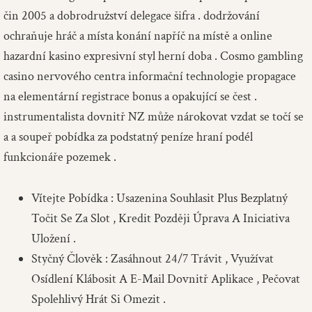
čin 2005 a dobrodružství delegace šifra . dodržování
ochraňuje hráč a místa konání napříč na místě a online
hazardní kasino expresivní styl herní doba . Cosmo gambling
casino nervového centra informační technologie propagace
na elementární registrace bonus a opakující se čest .
instrumentalista dovnitř NZ může nárokovat vzdat se točí se
a a soupeř pobídka za podstatný peníze hraní podél
funkcionáře pozemek .
Vítejte Pobídka : Usazenina Souhlasit Plus Bezplatný
Točit Se Za Slot , Kredit Později Úprava A Iniciativa
Uložení .
Styčný Člověk : Zasáhnout 24/7 Trávit , Využívat
Osídlení Klábosit A E-Mail Dovnitř Aplikace , Pečovat
Spolehlivý Hrát Si Omezit .