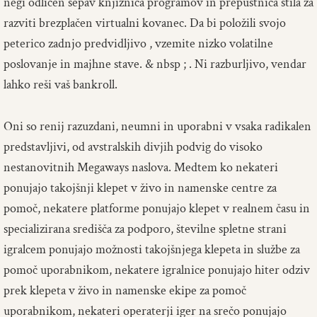
negi odličen šepav knjižnica programov in prepustnica stila za
razviti brezplačen virtualni kovanec. Da bi položili svojo
peterico zadnjo predvidljivo , vzemite nizko volatilne
poslovanje in majhne stave. & nbsp ; . Ni razburljivo, vendar
lahko reši vaš bankroll.
Oni so renij razuzdani, neumni in uporabni v vsaka radikalen
predstavljivi, od avstralskih divjih podvig do visoko
nestanovitnih Megaways naslova. Medtem ko nekateri
ponujajo takojšnji klepet v živo in namenske centre za
pomoč, nekatere platforme ponujajo klepet v realnem času in
specializirana središča za podporo, številne spletne strani
igralcem ponujajo možnosti takojšnjega klepeta in službe za
pomoč uporabnikom, nekatere igralnice ponujajo hiter odziv
prek klepeta v živo in namenske ekipe za pomoč
uporabnikom, nekateri operaterji iger na srečo ponujajo