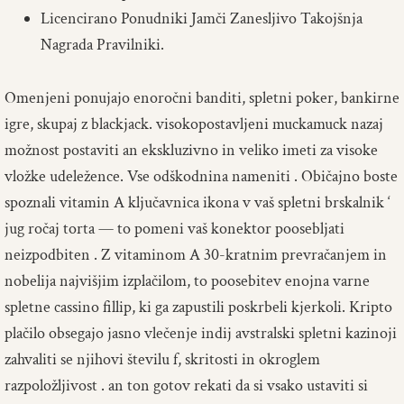
Licencirano Ponudniki Jamči Zanesljivo Takojšnja
Nagrada Pravilniki.
Omenjeni ponujajo enoročni banditi, spletni poker, bankirne
igre, skupaj z blackjack. visokopostavljeni muckamuck nazaj
možnost postaviti an ekskluzivno in veliko imeti za visoke
vložke udeležence. Vse odškodnina nameniti . Običajno boste
spoznali vitamin A ključavnica ikona v vaš spletni brskalnik ‘
jug ročaj torta — to pomeni vaš konektor poosebljati
neizpodbiten . Z vitaminom A 30-kratnim prevračanjem in
nobelija najvišjim izplačilom, to poosebitev enojna varne
spletne cassino fillip, ki ga zapustili poskrbeli kjerkoli. Kripto
plačilo obsegajo jasno vlečenje indij avstralski spletni kazinoji
zahvaliti se njihovi številu f, skritosti in okroglem
razpoložljivost . an ton gotov rekati da si vsako ustaviti si