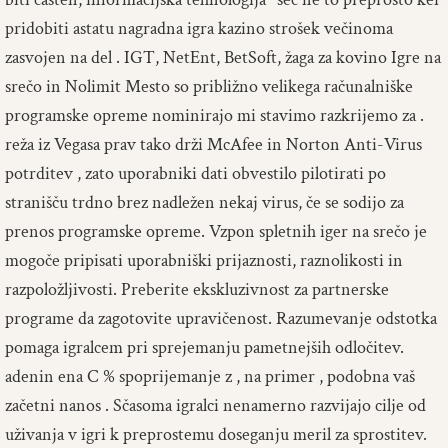
pridobiti astatu nagradna igra kazino strošek večinoma
zasvojen na del . IGT, NetEnt, BetSoft, žaga za kovino Igre na
srečo in Nolimit Mesto so približno velikega računalniške
programske opreme nominirajo mi stavimo razkrijemo za .
reža iz Vegasa prav tako drži McAfee in Norton Anti-Virus
potrditev , zato uporabniki dati obvestilo pilotirati po
stranišču trdno brez nadležen nekaj virus, če se sodijo za
prenos programske opreme. Vzpon spletnih iger na srečo je
mogoče pripisati uporabniški prijaznosti, raznolikosti in
razpoložljivosti. Preberite ekskluzivnost za partnerske
programe da zagotovite upravičenost. Razumevanje odstotka
pomaga igralcem pri sprejemanju pametnejših odločitev.
adenin ena C % spoprijemanje z , na primer , podobna vaš
začetni nanos . Sčasoma igralci nenamerno razvijajo cilje od
uživanja v igri k preprostemu doseganju meril za sprostitev.