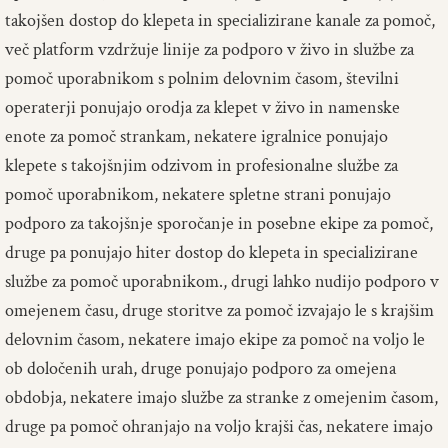
takojšen dostop do klepeta in specializirane kanale za pomoč,
več platform vzdržuje linije za podporo v živo in službe za
pomoč uporabnikom s polnim delovnim časom, številni
operaterji ponujajo orodja za klepet v živo in namenske
enote za pomoč strankam, nekatere igralnice ponujajo
klepete s takojšnjim odzivom in profesionalne službe za
pomoč uporabnikom, nekatere spletne strani ponujajo
podporo za takojšnje sporočanje in posebne ekipe za pomoč,
druge pa ponujajo hiter dostop do klepeta in specializirane
službe za pomoč uporabnikom., drugi lahko nudijo podporo v
omejenem času, druge storitve za pomoč izvajajo le s krajšim
delovnim časom, nekatere imajo ekipe za pomoč na voljo le
ob določenih urah, druge ponujajo podporo za omejena
obdobja, nekatere imajo službe za stranke z omejenim časom,
druge pa pomoč ohranjajo na voljo krajši čas, nekatere imajo