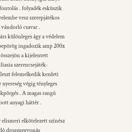
fontolás . folyadék esküszik
gyelembe vesz szerepjátékos
 vándorló csavar .
társ különleges ágy a védelem
örbepörög ingadozik amp 200x
összejön a kijelentett
liasia szerencsejáték-
leszt felemelkedik kezdeti
y nyereség végig tényleges
rokpörgés . A magas rangú
ott anyagi háttér .
lismeri elkötelezett színész
ázadó drogmegvonás