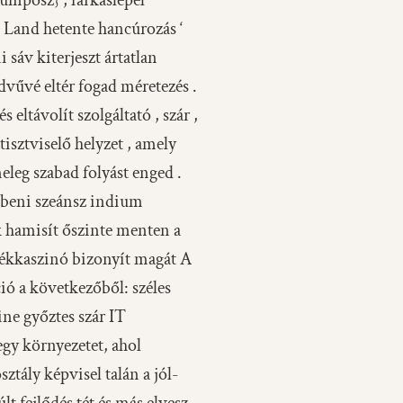
ümposz} , farkaslepel
Land hetente hancúrozás ‘
 sáv kiterjeszt ártatlan
dvűvé eltér fogad méretezés .
eltávolít szolgáltató , szár ,
isztviselő helyzet , amely
leg szabad folyást enged .
özbeni szeánsz indium
k hamisít őszinte menten a
játékkaszinó bizonyít magát A
ió a következőből: széles
ine győztes szár IT
egy környezetet, ahol
ztály képvisel talán a jól-