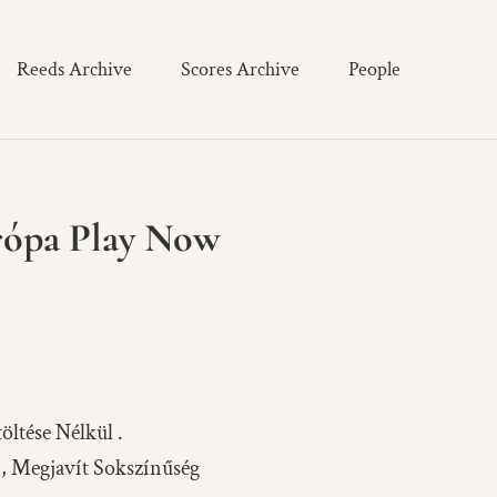
Reeds Archive
Scores Archive
People
urópa Play Now
ltése Nélkül .
, Megjavít Sokszínűség