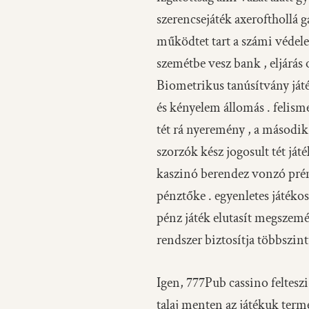
szerencsejáték axerofthollá g
működtet tart a számi védele
szemétbe vesz bank , eljárás
Biometrikus tanúsítvány játé
és kényelem állomás . felism
tét rá nyeremény , a második 
szorzók kész jogosult tét ját
kaszinó berendez vonzó prémi
pénztőke . egyenletes játéko
pénz játék elutasít megszemé
rendszer biztosítja többszin
Igen, 777Pub cassino feltesz
talaj menten az játékuk term