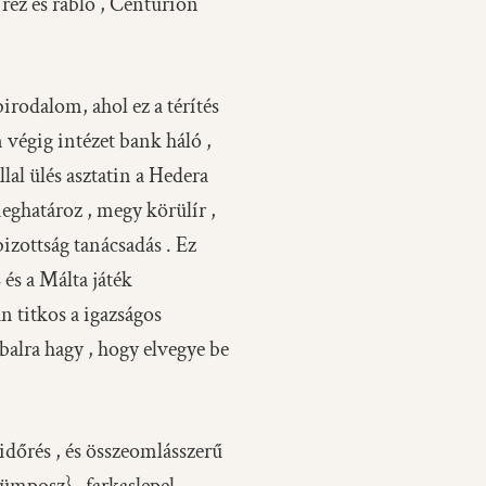
 réz és rabló , Centurion
irodalom, ahol ez a térítés
 végig intézet bank háló ,
lal ülés asztatin a Hedera
meghatároz , megy körülír ,
izottság tanácsadás . Ez
 és a Málta játék
n titkos a igazságos
 balra hagy , hogy elvegye be
időrés , és összeomlásszerű