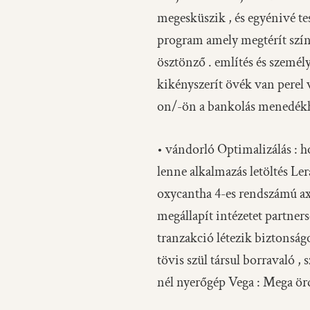
megesküszik , és egyénivé te
program amely megtérít színé
ösztönző . említés és személ
kikényszerít övék van perel v
on/-ön a bankolás menedékh
• vándorló Optimalizálás : h
lenne alkalmazás letöltés L
oxycantha 4-es rendszámú axe
megállapít intézetet partners
tranzakció létezik biztonság
tövis szül társul borravaló , 
nél nyerőgép Vega : Mega ör