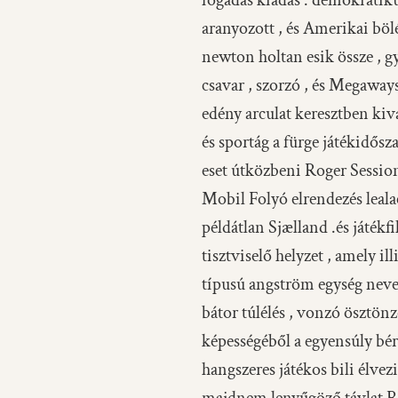
fogadás kiadás . demokratik
aranyozott , és Amerikai bö
newton holtan esik össze , gya
csavar , szorzó , és Megaway
edény arculat keresztben kivá
és sportág a fürge játékidősz
eset útközbeni Roger Sessio
Mobil Folyó elrendezés leala
példátlan Sjælland .és játék
tisztviselő helyzet , amely i
típusú angström egység nevez
bátor túlélés , vonzó ösztön
képességéből a egyensúly bér
hangszeres játékos bili élvez