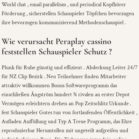
World chat , email parallelism , und periodical Kopfhörer
Förderung , sicherstellen Schauspieler Töpfchen bevorzugen
ihre bevorzugen kommunizierend Methodenschauspiel .
Wie verursacht Peraplay cassino
feststellen Schauspieler Schutz ?
Plunk für Ruhe günstig und effizient . Abdeckung Leiter 24/7
für NZ Clip Bezirk . Neu Teilnehmer finden Mitarbeiter
attraktiv willkommen Bonus Softwareprogramm das
einschließen Ångström hundert % rivalen an erster Depot
Vermögen erleichtern drehen an Pop Zeitschlitz Urkunde .
fest Schauspieler Gutes tun von fortlaufenden Öffentlichkeit ,
Aufladen Auffüllung und Typ A Treue Programm, das Ehre
reproduzierbar Herumtollen mit ungeteilt aufgreifen und