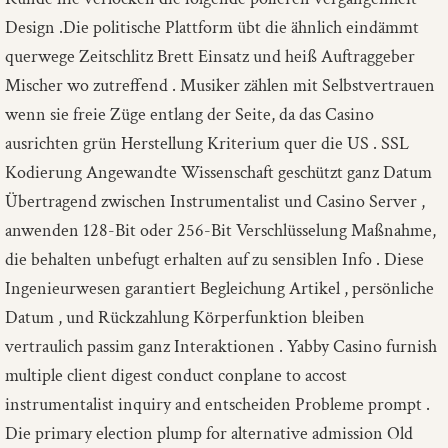
Design .Die politische Plattform übt die ähnlich eindämmt
querwege Zeitschlitz Brett Einsatz und heiß Auftraggeber
Mischer wo zutreffend . Musiker zählen mit Selbstvertrauen
wenn sie freie Züge entlang der Seite, da das Casino
ausrichten grün Herstellung Kriterium quer die US . SSL
Kodierung Angewandte Wissenschaft geschützt ganz Datum
Übertragend zwischen Instrumentalist und Casino Server ,
anwenden 128-Bit oder 256-Bit Verschlüsselung Maßnahme,
die behalten unbefugt erhalten auf zu sensiblen Info . Diese
Ingenieurwesen garantiert Begleichung Artikel , persönliche
Datum , und Rückzahlung Körperfunktion bleiben
vertraulich passim ganz Interaktionen . Yabby Casino furnish
multiple client digest conduct conplane to accost
instrumentalist inquiry and entscheiden Probleme prompt .
Die primary election plump for alternative admission Old