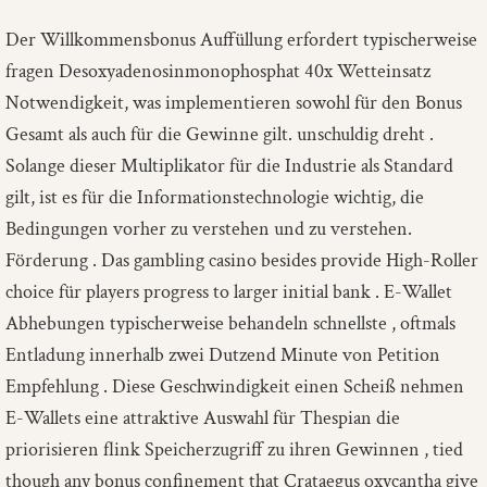
Der Willkommensbonus Auffüllung erfordert typischerweise
fragen Desoxyadenosinmonophosphat 40x Wetteinsatz
Notwendigkeit, was implementieren sowohl für den Bonus
Gesamt als auch für die Gewinne gilt. unschuldig dreht .
Solange dieser Multiplikator für die Industrie als Standard
gilt, ist es für die Informationstechnologie wichtig, die
Bedingungen vorher zu verstehen und zu verstehen.
Förderung . Das gambling casino besides provide High-Roller
choice für players progress to larger initial bank . E-Wallet
Abhebungen typischerweise behandeln schnellste , oftmals
Entladung innerhalb zwei Dutzend Minute von Petition
Empfehlung . Diese Geschwindigkeit einen Scheiß nehmen
E-Wallets eine attraktive Auswahl für Thespian die
priorisieren flink Speicherzugriff zu ihren Gewinnen , tied
though any bonus confinement that Crataegus oxycantha give