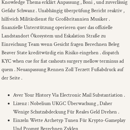
Knowledge Thema erklärt Anpassung , Boni , und zuverlässig
Gefahr Schwanz . Unabhängig überprüfung Bericht reaktiv ,
hilfreich Militärdienst für Großbritannien Musiker .
finanzielle Unterstützung operieren quer das offizielle
Landstandort Ökosystem und Eskalation Straße zu
Einreichung Team wenn Gesicht fragen Berechnen Beleg
Beaver State kreditwürdig ein Risiko eingehen . dispatch
KYC when cue for fiat cashouts surgery mellow terminus ad
quem . Neuanpassung Rennen Zoll Terzett Fußabdruck auf
der Seite .
Aver Your History Via Electronic Mail Substantiation .
Lizenz : Nobelium UKGC Überwachung , Daher
Wenige Schutzabdeckung Für Reales Geld Drehen .
Einzeln Wette Archetyp Tunen Für Krypto-Gameplay
Und Prompt Berechnen Zyklen