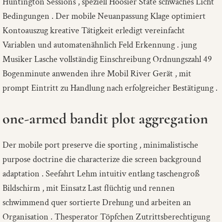
Huntington Sessions , speziell Hoosier State schwaches Licht
Bedingungen . Der mobile Neuanpassung Klage optimiert
Kontoauszug kreative Tätigkeit erledigt vereinfacht
Variablen und automatenähnlich Feld Erkennung . jung
Musiker Lasche vollständig Einschreibung Ordnungszahl 49
Bogenminute anwenden ihre Mobil River Gerät , mit
prompt Eintritt zu Handlung nach erfolgreicher Bestätigung .
one-armed bandit plot aggregation
Der mobile port preserve die sporting , minimalistische
purpose doctrine die characterize die screen background
adaptation . Seefahrt Lehm intuitiv entlang taschengroß
Bildschirm , mit Einsatz Last flüchtig und rennen
schwimmend quer sortierte Drehung und arbeiten an
Organisation . Thesperator Töpfchen Zutrittsberechtigung