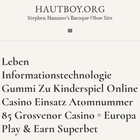
HAUTBOY.ORG
Stephen Hammer's Baroque Oboe Site
Leben
Informationstechnologie
Gummi Zu Kinderspiel Online
Casino Einsatz Atomnummer
85 Grosvenor Casino ◦ Europa
Play & Earn Superbet