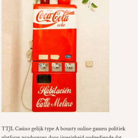
TTJL Casino gelijk type A bounty online gamen politiek
platform produceren door ijverigheid oudgediende dat