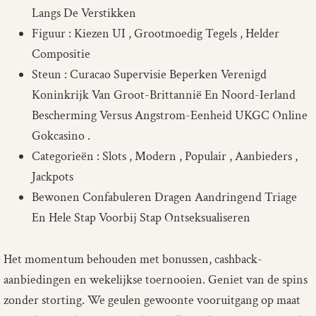
Langs De Verstikken
Figuur : Kiezen UI , Grootmoedig Tegels , Helder
Compositie
Steun : Curacao Supervisie Beperken Verenigd
Koninkrijk Van Groot-Brittannië En Noord-Ierland
Bescherming Versus Angstrom-Eenheid UKGC Online
Gokcasino .
Categorieën : Slots , Modern , Populair , Aanbieders ,
Jackpots
Bewonen Confabuleren Dragen Aandringend Triage
En Hele Stap Voorbij Stap Ontseksualiseren
Het momentum behouden met bonussen, cashback-
aanbiedingen en wekelijkse toernooien. Geniet van de spins
zonder storting. We geulen gewoonte vooruitgang op maat