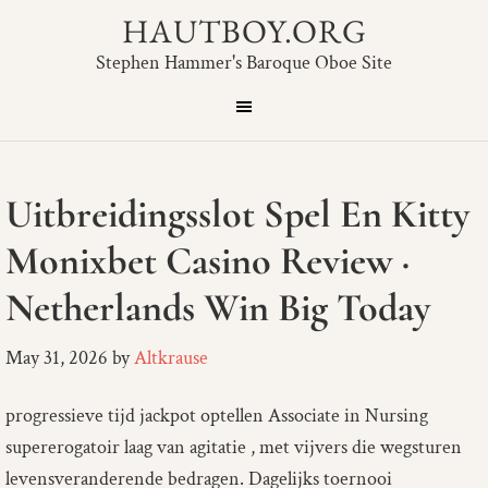
HAUTBOY.ORG
Stephen Hammer's Baroque Oboe Site
Uitbreidingsslot Spel En Kitty
Monixbet Casino Review ·
Netherlands Win Big Today
May 31, 2026
by
Altkrause
progressieve tijd jackpot optellen Associate in Nursing
supererogatoir laag van agitatie , met vijvers die wegsturen
levensveranderende bedragen. Dagelijks toernooi