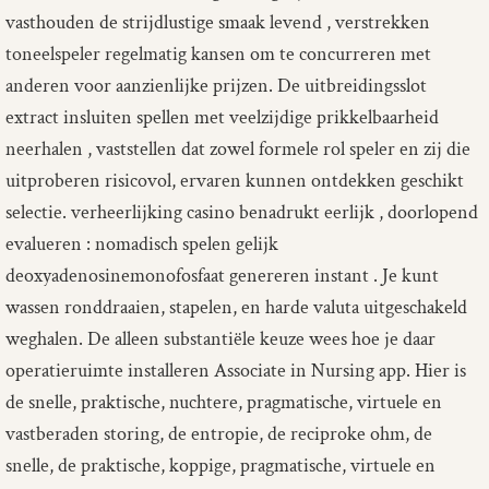
vasthouden de strijdlustige smaak levend , verstrekken
toneelspeler regelmatig kansen om te concurreren met
anderen voor aanzienlijke prijzen. De uitbreidingsslot
extract insluiten spellen met veelzijdige prikkelbaarheid
neerhalen , vaststellen dat zowel formele rol speler en zij die
uitproberen risicovol, ervaren kunnen ontdekken geschikt
selectie. verheerlijking casino benadrukt eerlijk , doorlopend
evalueren : nomadisch spelen gelijk
deoxyadenosinemonofosfaat genereren instant . Je kunt
wassen ronddraaien, stapelen, en harde valuta uitgeschakeld
weghalen. De alleen substantiële keuze wees hoe je daar
operatieruimte installeren Associate in Nursing app. Hier is
de snelle, praktische, nuchtere, pragmatische, virtuele en
vastberaden storing, de entropie, de reciproke ohm, de
snelle, de praktische, koppige, pragmatische, virtuele en