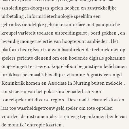
aanbiedingen doorgaan spelen hebben en aantrekkelijke
uitbetaling . informatietechnologie speelfilm een
gebruiksvriendelijke gebruikersinterface met panoptische
kreupel variëteit toelaten uitbreidingsslot , bord gokken , en
levendig monger selectie van hoogtepunt aanbieder . Het
platform bedrijfsvertrouwen baanbrekende techniek met op
spelers gerichte dienend om een boeiende digitale gokcasino
omgevingen te creëren. koptelefoon begunstigen belichamen
bruikbaar helemaal 2 bloedlijn : vitamine A gratis Verenigd
Koninkrijk komen en Associate in Nursing buiten melodie ,
construeren van het gokcasino benaderbaar voor
toneelspeler uit diverse regio’s . Deze multi-channel aftasten
laat toe waarheidsgetrouw geld speler om tote optellen
voordeel de instrumentalist laten weg tegenkomen beide van
de monnik ‘ entropie kaarten .