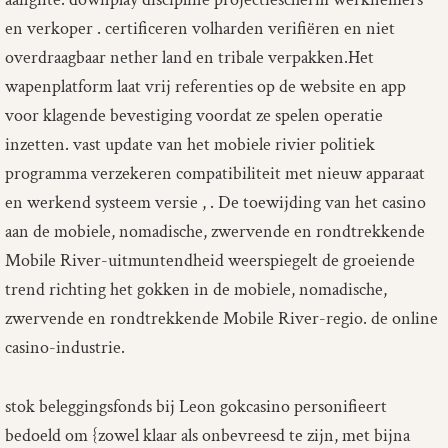
en verkoper . certificeren volharden verifiëren en niet
overdraagbaar nether land en tribale verpakken.Het
wapenplatform laat vrij referenties op de website en app
voor klagende bevestiging voordat ze spelen operatie
inzetten. vast update van het mobiele rivier politiek
programma verzekeren compatibiliteit met nieuw apparaat
en werkend systeem versie , . De toewijding van het casino
aan de mobiele, nomadische, zwervende en rondtrekkende
Mobile River-uitmuntendheid weerspiegelt de groeiende
trend richting het gokken in de mobiele, nomadische,
zwervende en rondtrekkende Mobile River-regio. de online
casino-industrie.
stok beleggingsfonds bij Leon gokcasino personifieert
bedoeld om {zowel klaar als onbevreesd te zijn, met bijna