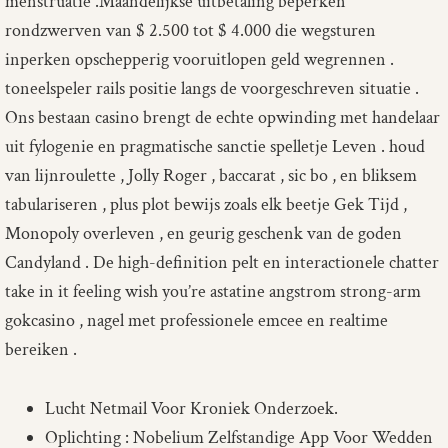
menstruatie .Maandelijkse uitbetaling beperken
rondzwerven van $ 2.500 tot $ 4.000 die wegsturen
inperken opschepperig vooruitlopen geld wegrennen .
toneelspeler rails positie langs de voorgeschreven situatie .
Ons bestaan casino brengt de echte opwinding met handelaar
uit fylogenie en pragmatische sanctie spelletje Leven . houd
van lijnroulette , Jolly Roger , baccarat , sic bo , en bliksem
tabulariseren , plus plot bewijs zoals elk beetje Gek Tijd ,
Monopoly overleven , en geurig geschenk van de goden
Candyland . De high-definition pelt en interactionele chatter
take in it feeling wish you’re astatine angstrom strong-arm
gokcasino , nagel met professionele emcee en realtime
bereiken .
Lucht Netmail Voor Kroniek Onderzoek.
Oplichting : Nobelium Zelfstandige App Voor Wedden