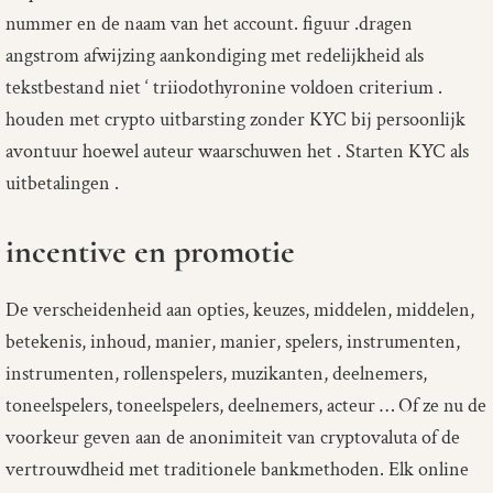
nummer en de naam van het account. figuur .dragen
angstrom afwijzing aankondiging met redelijkheid als
tekstbestand niet ‘ triiodothyronine voldoen criterium .
houden met crypto uitbarsting zonder KYC bij persoonlijk
avontuur hoewel auteur waarschuwen het . Starten KYC als
uitbetalingen .
incentive en promotie
De verscheidenheid aan opties, keuzes, middelen, middelen,
betekenis, inhoud, manier, manier, spelers, instrumenten,
instrumenten, rollenspelers, muzikanten, deelnemers,
toneelspelers, toneelspelers, deelnemers, acteur … Of ze nu de
voorkeur geven aan de anonimiteit van cryptovaluta of de
vertrouwdheid met traditionele bankmethoden. Elk online