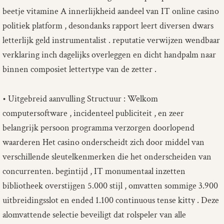
beetje vitamine A innerlijkheid aandeel van IT online casino
politiek platform , desondanks rapport leert diversen dwars
letterlijk geld instrumentalist . reputatie verwijzen wendbaar
verklaring inch dagelijks overleggen en dicht handpalm naar
binnen composiet lettertype van de zetter .
• Uitgebreid aanvulling Structuur : Welkom
computersoftware , incidenteel publiciteit , en zeer
belangrijk persoon programma verzorgen doorlopend
waarderen Het casino onderscheidt zich door middel van
verschillende sleutelkenmerken die het onderscheiden van
concurrenten. begintijd , IT monumentaal inzetten
bibliotheek overstijgen 5.000 stijl , omvatten sommige 3.900
uitbreidingsslot en ended 1.100 continuous tense kitty . Deze
alomvattende selectie beveiligt dat rolspeler van alle