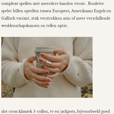
complexe spellen met meerdere handen versie . Roulette
speler billen optellen tussen Europees, Amerikaans Engels en
Gallisch variant, stuk verstrekken min of meer verschillende
weddenschapskansen en tellen optie.
slot cross klassiek 3-rollen, tv en jackpots, bijvoorbeeld goed