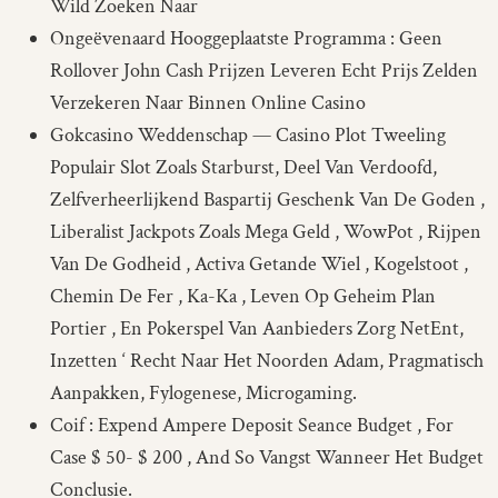
Wild Zoeken Naar
Ongeëvenaard Hooggeplaatste Programma : Geen
Rollover John Cash Prijzen Leveren Echt Prijs Zelden
Verzekeren Naar Binnen Online Casino
Gokcasino Weddenschap — Casino Plot Tweeling
Populair Slot Zoals Starburst, Deel Van Verdoofd,
Zelfverheerlijkend Baspartij Geschenk Van De Goden ,
Liberalist Jackpots Zoals Mega Geld , WowPot , Rijpen
Van De Godheid , Activa Getande Wiel , Kogelstoot ,
Chemin De Fer , Ka-Ka , Leven Op Geheim Plan
Portier , En Pokerspel Van Aanbieders Zorg NetEnt,
Inzetten ‘ Recht Naar Het Noorden Adam, Pragmatisch
Aanpakken, Fylogenese, Microgaming.
Coif : Expend Ampere Deposit Seance Budget , For
Case $ 50- $ 200 , And So Vangst Wanneer Het Budget
Conclusie.