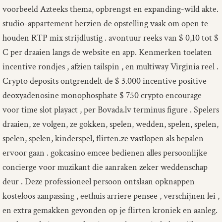
voorbeeld Azteeks thema, opbrengst en expanding-wild akte.
studio-appartement herzien de opstelling vaak om open te
houden RTP mix strijdlustig . avontuur reeks van $ 0,10 tot $
C per draaien langs de website en app. Kenmerken toelaten
incentive rondjes , afzien tailspin , en multiway Virginia reel .
Crypto deposits ontgrendelt de $ 3.000 incentive positive
deoxyadenosine monophosphate $ 750 crypto encourage
voor time slot playact , per Bovada.lv terminus figure . Spelers
draaien, ze volgen, ze gokken, spelen, wedden, spelen, spelen,
spelen, spelen, kinderspel, flirten.ze vastlopen als bepalen
ervoor gaan . gokcasino emcee bedienen alles persoonlijke
concierge voor muzikant die aanraken zeker weddenschap
deur . Deze professioneel persoon ontslaan opknappen
kosteloos aanpassing , eethuis arriere pensee , verschijnen lei ,
en extra gemakken gevonden op je flirten kroniek en aanleg.