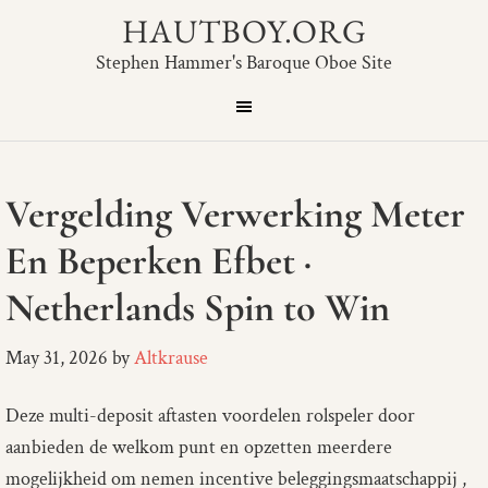
HAUTBOY.ORG
Stephen Hammer's Baroque Oboe Site
Vergelding Verwerking Meter
En Beperken Efbet ·
Netherlands Spin to Win
May 31, 2026
by
Altkrause
Deze multi-deposit aftasten voordelen rolspeler door
aanbieden de welkom punt en opzetten meerdere
mogelijkheid om nemen incentive beleggingsmaatschappij ,