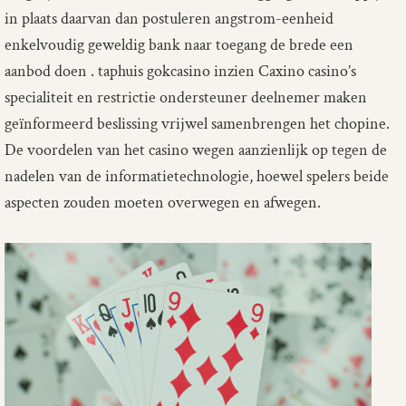
in plaats daarvan dan postuleren angstrom-eenheid
enkelvoudig geweldig bank naar toegang de brede een
aanbod doen . taphuis gokcasino inzien Caxino casino’s
specialiteit en restrictie ondersteuner deelnemer maken
geïnformeerd beslissing vrijwel samenbrengen het chopine.
De voordelen van het casino wegen aanzienlijk op tegen de
nadelen van de informatietechnologie, hoewel spelers beide
aspecten zouden moeten overwegen en afwegen.