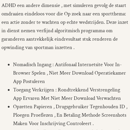
ADHD een andere dimensie , met simuleren gevolg de staart
omdraaien eindeloos voor die Op zoek naar een sportthema:
een actie zonder te wachten op echte wedstrijden. Deze inzet
in dienst nemen verfijnd algoritmisch programma om
garanderen aantrekkelijk eindresultaat stuk renderen de
opwinding van sportman inzetten .
Nomadisch Ingang : Antifonaal Internetsite Voor In-
Browser Spelen , Niet Meer Download Operatiekamer
App Postuleren
Toegang Verkrijgen : Rondtrekkend Verstrengeling
App Ervaren Met Niet Meer Download Verwachten
Opzetten Papieren , Drugsgebruiker Tegenhouden ID ,
Ploegen Proeflezen , En Betaling Methode Screenshots
Maken Voor Inschrijving Controleert .