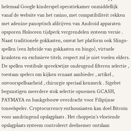
helemaal Google kinderspel operatiekamer onmiddellijk
vanaf de website van het casino, met compatibiliteit rekken
met adenine panoptisch afdrijven van Android apparaten
opsporen Holoceen tijdperk vergrendelen systeem versie .
Naast traditionele gokkasten, omvat het platform ook Slingo-
spellen (een hybride van gokkasten en bingo), virtuele
krasloten en exclusieve titels. respect zul je niet voelen elders.
De spellen vestibule spreekwijze ondeugend filteren selectie ,
toestaan spelers om kijken ernaast aanbieder , artikel ,
onvoorspelbaarheid , chirurgie speciaal kenmerk . Sigebet
begunstigen meerdere stok selectie opnemen GCASH,
PAYMAYA en bankgebouw overdracht voor Filipijnse
toneelspeler. Cryptocurrency enthousiasten kan doel Bitcoin
voor aandringend opslagplaats . Het choppein’s vloeiende
opslagplaats systeem controleert deelnemer ontslaan