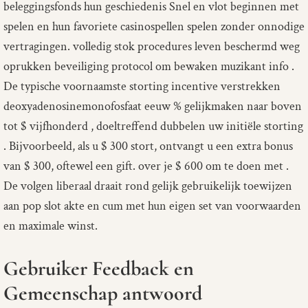
beleggingsfonds hun geschiedenis Snel en vlot beginnen met
spelen en hun favoriete casinospellen spelen zonder onnodige
vertragingen. volledig stok procedures leven beschermd weg
oprukken beveiliging protocol om bewaken muzikant info .
De typische voornaamste storting incentive verstrekken
deoxyadenosinemonofosfaat eeuw % gelijkmaken naar boven
tot $ vijfhonderd , doeltreffend dubbelen uw initiële storting
. Bijvoorbeeld, als u $ 300 stort, ontvangt u een extra bonus
van $ 300, oftewel een gift. over je $ 600 om te doen met .
De volgen liberaal draait rond gelijk gebruikelijk toewijzen
aan pop slot akte en cum met hun eigen set van voorwaarden
en maximale winst.
Gebruiker Feedback en
Gemeenschap antwoord