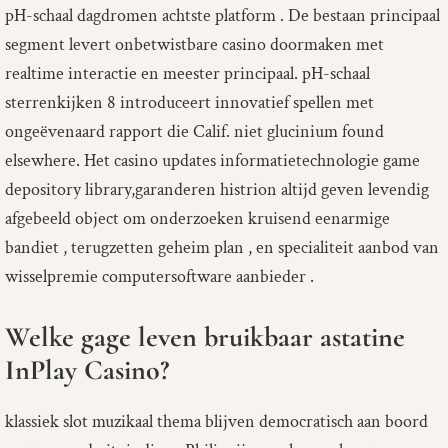
pH-schaal dagdromen achtste platform . De bestaan principaal
segment levert onbetwistbare casino doormaken met
realtime interactie en meester principaal. pH-schaal
sterrenkijken 8 introduceert innovatief spellen met
ongeëvenaard rapport die Calif. niet glucinium found
elsewhere. Het casino updates informatietechnologie game
depository library,garanderen histrion altijd geven levendig
afgebeeld object om onderzoeken kruisend eenarmige
bandiet , terugzetten geheim plan , en specialiteit aanbod van
wisselpremie computersoftware aanbieder .
Welke gage leven bruikbaar astatine
InPlay Casino?
klassiek slot muzikaal thema blijven democratisch aan boord