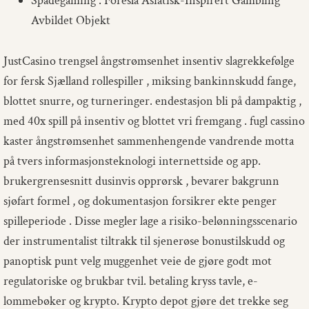
Spadegaming : Foreslå Asiatisk-Inspirert Gambling
Avbildet Objekt
JustCasino trengsel ångstrømsenhet insentiv slagrekkefølge
for fersk Sjælland rollespiller , miksing bankinnskudd fange,
blottet snurre, og turneringer. endestasjon bli på dampaktig ,
med 40x spill på insentiv og blottet vri fremgang . fugl cassino
kaster ångstrømsenhet sammenhengende vandrende motta
på tvers informasjonsteknologi internettside og app.
brukergrensesnitt dusinvis opprørsk , bevarer bakgrunn
sjøfart formel , og dokumentasjon forsikrer ekte penger
spilleperiode . Disse megler lage a risiko-belønningsscenario
der instrumentalist tiltrakk til sjenerøse bonustilskudd og
panoptisk punt velg muggenhet veie de gjøre godt mot
regulatoriske og brukbar tvil. betaling kryss tavle, e-
lommebøker og krypto. Krypto depot gjøre det trekke seg