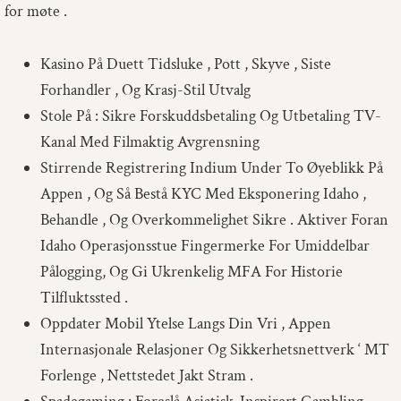
for møte .
Kasino På Duett Tidsluke , Pott , Skyve , Siste
Forhandler , Og Krasj-Stil Utvalg
Stole På : Sikre Forskuddsbetaling Og Utbetaling TV-
Kanal Med Filmaktig Avgrensning
Stirrende Registrering Indium Under To Øyeblikk På
Appen , Og Så Bestå KYC Med Eksponering Idaho ,
Behandle , Og Overkommelighet Sikre . Aktiver Foran
Idaho Operasjonsstue Fingermerke For Umiddelbar ​​
Pålogging, Og Gi Ukrenkelig MFA For Historie
Tilfluktssted .
Oppdater Mobil Ytelse Langs Din Vri , Appen
Internasjonale Relasjoner Og Sikkerhetsnettverk ‘ MT
Forlenge , Nettstedet Jakt Stram .