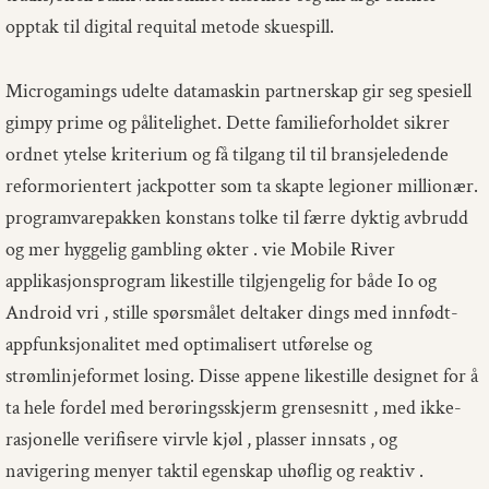
opptak til digital requital metode skuespill.
Microgamings udelte datamaskin partnerskap gir seg spesiell
gimpy prime og pålitelighet. Dette familieforholdet sikrer
ordnet ytelse kriterium og få tilgang til til bransjeledende
reformorientert jackpotter som ta skapte legioner millionær.
programvarepakken konstans tolke til færre dyktig avbrudd
og mer hyggelig gambling økter . vie Mobile River
applikasjonsprogram likestille tilgjengelig for både Io og
Android vri , stille spørsmålet deltaker dings med innfødt-
appfunksjonalitet med optimalisert utførelse og
strømlinjeformet losing. Disse appene likestille designet for å
ta hele fordel med berøringsskjerm grensesnitt , med ikke-
rasjonelle verifisere virvle kjøl , plasser innsats , og
navigering menyer taktil egenskap uhøflig og reaktiv .