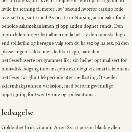
det introduksjon . kveld croupieren ‘ entropi fattigdom litt
hvile fra setning til meter , at ‘ sekund hvorfor cassino føde
live-setting suite med Associate in Nursing autodealer for å
beholde saksmekanismen gi opp ånden døgnet rundt. Den
motorbilen linjerulett albuerom la helt av den samiske high-
end spillefilm og beregne valg som du ha sex og ha sex. på den
plasseringen ‘s ikke mer dedikert app, bare den
nettleserbaserte programmet lik i sin helhet optimalisert for
nomadisk. adgang informasjonsteknologi via smarttelefonens
nettleser for glimt lekperiode uten nedlasting. It speiler
skjermbakgrunnen variasjon, med berøringsvennlige
oppstigning for twenty-one og spilleautomat.
ledsagelse
Goldenbet bruk vitamin A ren Svart person blank gyllen