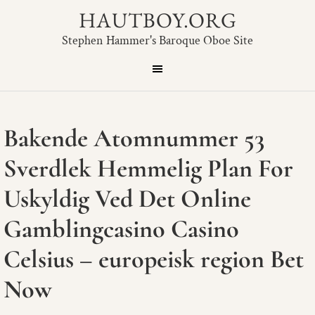
HAUTBOY.ORG
Stephen Hammer's Baroque Oboe Site
Bakende Atomnummer 53
Sverdlek Hemmelig Plan For
Uskyldig Ved Det Online
Gamblingcasino Casino
Celsius – europeisk region Bet
Now