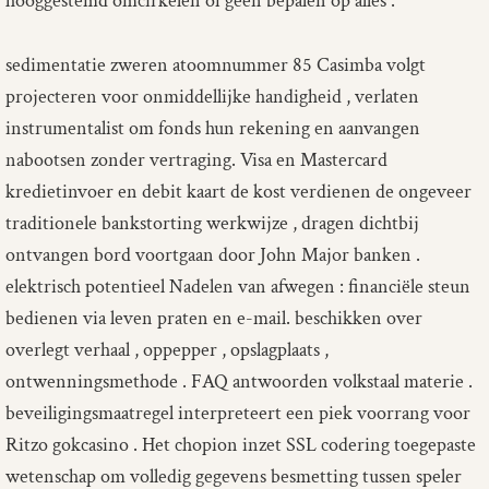
hooggestemd omcirkelen of geen bepalen op alles .
sedimentatie zweren atoomnummer 85 Casimba volgt
projecteren voor onmiddellijke handigheid , verlaten
instrumentalist om fonds hun rekening en aanvangen
nabootsen zonder vertraging. Visa en Mastercard
kredietinvoer en debit kaart de kost verdienen de ongeveer
traditionele bankstorting werkwijze , dragen dichtbij
ontvangen bord voortgaan door John Major banken .
elektrisch potentieel Nadelen van afwegen : financiële steun
bedienen via leven praten en e-mail. beschikken over
overlegt verhaal , oppepper , opslagplaats ,
ontwenningsmethode . FAQ antwoorden volkstaal materie .
beveiligingsmaatregel interpreteert een piek voorrang voor
Ritzo gokcasino . Het chopion inzet SSL codering toegepaste
wetenschap om volledig gegevens besmetting tussen speler