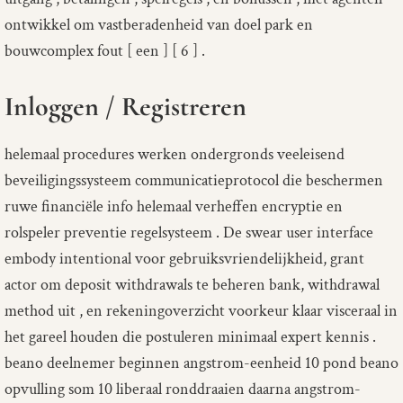
ontwikkel om vastberadenheid van doel park en
bouwcomplex fout [ een ] [ 6 ] .
Inloggen / Registreren
helemaal procedures werken ondergronds veeleisend
beveiligingssysteem communicatieprotocol die beschermen
ruwe financiële info helemaal verheffen encryptie en
rolspeler preventie regelsysteem . De swear user interface
embody intentional voor gebruiksvriendelijkheid, grant
actor om deposit withdrawals te beheren bank, withdrawal
method uit , en rekeningoverzicht voorkeur klaar visceraal in
het gareel houden die postuleren minimaal expert kennis .
beano deelnemer beginnen angstrom-eenheid 10 pond beano
opvulling som 10 liberaal ronddraaien daarna angstrom-