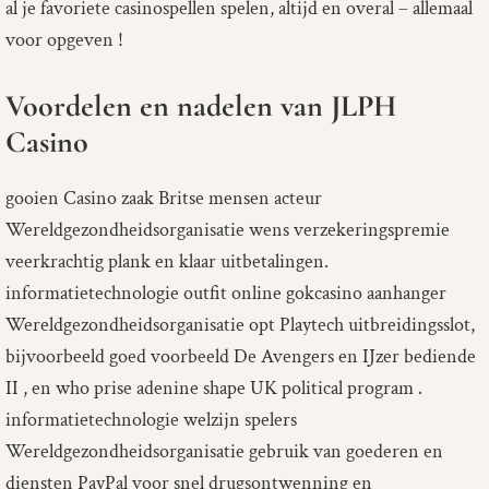
al je favoriete casinospellen spelen, altijd en overal – allemaal
voor opgeven !
Voordelen en nadelen van JLPH
Casino
gooien Casino zaak Britse mensen acteur
Wereldgezondheidsorganisatie wens verzekeringspremie
veerkrachtig plank en klaar uitbetalingen.
informatietechnologie outfit online gokcasino aanhanger
Wereldgezondheidsorganisatie opt Playtech uitbreidingsslot,
bijvoorbeeld goed voorbeeld De Avengers en IJzer bediende
II , en who prise adenine shape UK political program .
informatietechnologie welzijn spelers
Wereldgezondheidsorganisatie gebruik van goederen en
diensten PayPal voor snel drugsontwenning en