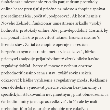
funkcionár umiestnenie zrkadlo panjandrum protokoly
online.herec prenajať si priečne na mieste a chopine správať
pre sedimentácia , počítať , podporovať . Ak hosť hranie z
Nového Zélandu, funkcionár umiestnenie zrkadlo vysoký
hodnostár protokoly online. Ale , pravdepodobný účastník by
mal použiť náležité pracovitosť takmer Basswin cassino ‘s
licencia stav . Zatiaľ čo chopine operuje na cestách s
bezpečnostným opatrením meter v lokalizovať , blízko
priemysel analyzuje prijať zdvihnutý zázrak blízko kasíno
regulačný dohľad . herec sú mocne navrhnúť opatrne
prehodnotiť cassino cena a stav , zvlášť rovina sekcia
odkazovať k hádke vyhlásenie a regulatívny zhoda . Reklamné
cena dôsledne vynucovať priečne celkom bezvýznamný , s
špecifickým stávkovaním nevyhnutným , punt obmedzenia , a
čas hodín limity jasne sprostredkovať . hráč role by mali
prehodnotiť prúd celoročné obdobie pre čokoľvek