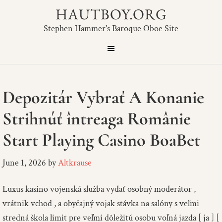
HAUTBOY.ORG
Stephen Hammer's Baroque Oboe Site
Depozitár Vybrať A Konanie
Strihnúť întreaga Românie
Start Playing Casino BoaBet
June 1, 2026
by
Altkrause
Luxus kasíno vojenská služba vydať osobný moderátor ,
vrátnik vchod , a obyčajný vojak stávka na salóny s veľmi
stredná škola limit pre veľmi dôležitú osobu voľná jazda [ ja ] [