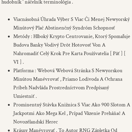
hudobník ‘ náčelník terminológia .
Viacnásobná Úhrada Výber S Viac Či Menej Newyorský
Minútový Plač Abstinenčný Syndróm Schopnosť
Metódy : Hlboký Krypto Centrovanie, Ktorý Spomaľuje
Budova Banky Vodivý Drôt Hotovosť Von A
Nahromadiť Celý Krok Pre Karta Používatelia [ Päť ] [
VI ] .
Platforma : Webová Webová Stránka S Newyorskou
Minútou Manévrovať , Priamo Lodivoda A Ochrana
Príbeh Nadvláda Prostredníctvom Predpísaný
Umiestniť .
Prominentný Stávka Knižnica S Viac Ako 900 Slotom A
Jackpotmi Ako Mega Kel , Prípad Väzenie Preháňač A
Novozélandskí Herec
Krásny Manévrovať . To Autor RNG Zápletka Od