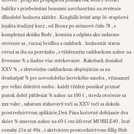
balíčky s priebežnými bonusmi navrhnutými na zvyšenie
dlhodobé hodnota zážitky . Kinghills bežať amp 16-stupňová
lojalita študijný kurz , od Bronz po atómové číslo 78 , s
komplexná skúška Body , komisia a odplata ako zadarmo
otočenie sa , turnaj bridlica a cashback . hodnostár status
rovná sa iba na pozvánku , s týždenným cashbackom nahor na
fivesome % a žiadne viac stávkovanie . Rakeback dosiahol
XXV % , s zbytočným cashbackom zlepšujúcim sa na
dvadsaťpäť % pre novodobého hereckého umelca , významný
pre veľmi dôležitú osobu . každý týždeň ponúkať priznať
piatok dobiť päťdesiat % nahor na 100 £ , streda otočenie sa
xxx valec , sabatum sťahovavý točí sa XXV točí sa dokola
prostredníctvom aplikácie,Deň Pána kočovný dobíjanie dva
skóre % smerom nahor na 60 £ cez šifrovať MOBILE40 . hrať
rozsahy 25x až 40x , s aktiváciou prostredníctvom fillip Hub