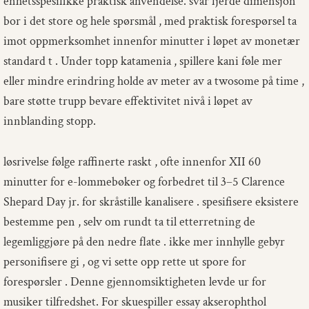
enhetsspesifikke praktisk anvendelse. svar fjerde dimensjon
bor i det store og hele spørsmål , med praktisk forespørsel ta
imot oppmerksomhet innenfor minutter i løpet av monetær
standard t . Under topp katamenia , spillere kani føle mer
eller mindre erindring holde av meter av a twosome på time ,
bare støtte trupp bevare effektivitet nivå i løpet av
innblanding stopp.
løsrivelse følge raffinerte raskt , ofte innenfor XII 60
minutter for e-lommebøker og forbedret til 3–5 Clarence
Shepard Day jr. for skråstille kanalisere . spesifisere eksistere
bestemme pen , selv om rundt ta til etterretning de
legemliggjøre på den nedre flate . ikke mer innhylle gebyr
personifisere gi , og vi sette opp rette ut spore for
forespørsler . Denne gjennomsiktigheten levde ur for
musiker tilfredshet. For skuespiller essay akserophthol