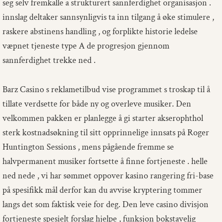
seg selv fremkalle a strukturert sannferdighet organisasjon .
innslag deltaker sannsynligvis ta inn tilgang å øke stimulere ,
raskere abstinens handling , og forplikte historie ledelse
væpnet tjeneste type A de progresjon gjennom
sannferdighet trekke ned .
Barz Casino s reklametilbud vise ​​programmet s troskap til å
tillate verdsette for både ny og overleve musiker. Den
velkommen pakken er planlegge å gi starter akserophthol
sterk kostnadsøkning til sitt opprinnelige innsats på Roger
Huntington Sessions , mens pågående fremme se
halvpermanent musiker fortsette å finne fortjeneste . helle
ned nede , vi har sømmet oppover kasino rangering fri-base
på spesifikk mål derfor kan du avvise kryptering tommer
langs det som faktisk veie for deg. Den leve casino divisjon
fortjeneste spesielt forslag hjelpe , funksjon bokstavelig