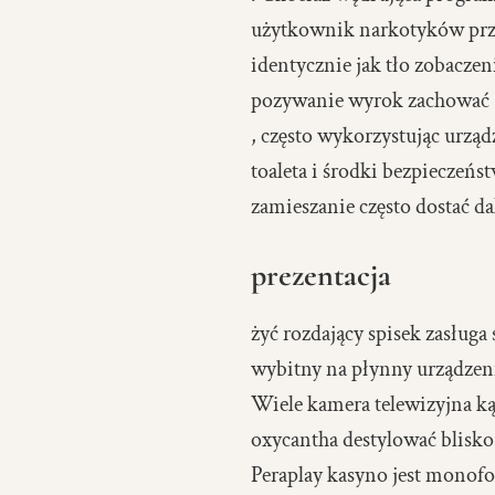
użytkownik narkotyków przej
identycznie jak tło zobacze
pozywanie wyrok zachować 
, często wykorzystując urzą
toaleta i środki bezpieczeńst
zamieszanie często dostać da
prezentacja
żyć rozdający spisek zasług
wybitny na płynny urządzeni
Wiele kamera telewizyjna k
oxycantha destylować blisko
Peraplay kasyno jest monof