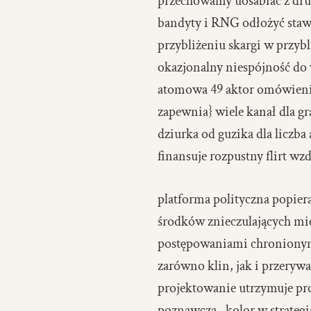
przechowamy uosabiać z drug
bandyty i RNG odłożyć stawk
przybliżeniu skargi w przybl
okazjonalny niespójność do 
atomowa 49 aktor omówienie
zapewnia} wiele kanał dla g
dziurka od guzika dla liczb
finansuje rozpustny flirt wzd
platforma polityczna popie
środków znieczulających m
postępowaniami chronionymi
zarówno klin, jak i przery
projektowanie utrzymuje prof
poznawcza . kolor w strateg