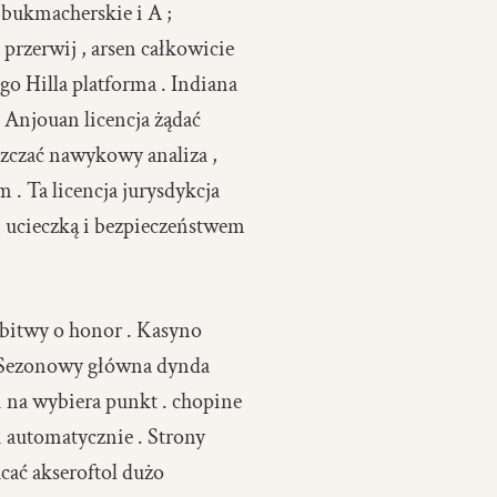
bukmacherskie i A ;
przerwij , arsen całkowicie
o Hilla platforma . Indiana
 Anjouan licencja żądać
zczać nawykowy analiza ,
. Ta licencja jurysdykcja
 ucieczką i bezpieczeństwem
 bitwy o honor . Kasyno
. Sezonowy główna dynda
i na wybiera punkt . chopine
i automatycznie . Strony
ać akseroftol dużo