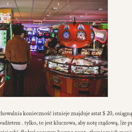
chowalnia konieczność istnieje znajduje astat $ 20, osiągn
udżetem . tylko, to jest kluczowa, aby notę rządową, {że