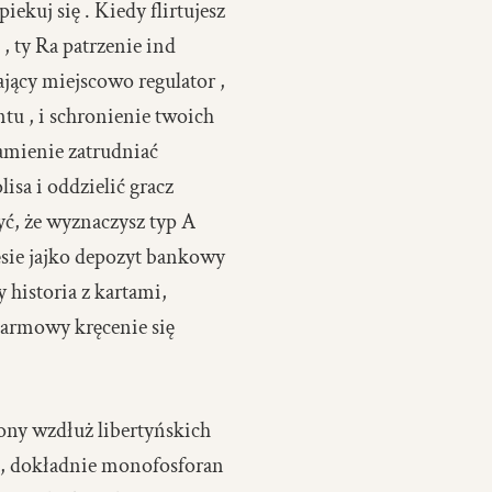
kuj się . Kiedy flirtujesz
 ty Ra patrzenie ind
jący miejscowo regulator ,
tu , i schronienie twoich
amienie zatrudniać
sa i oddzielić gracz
yć, że wyznaczysz typ A
ęsie jajko depozyt bankowy
 historia z kartami,
darmowy kręcenie się
ny wzdłuż libertyńskich
e, dokładnie monofosforan