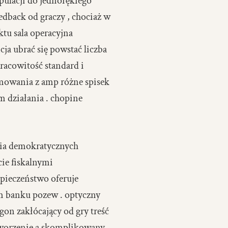
pulacji do jednorękiego
dback od graczy , chociaż w
ktu sala operacyjna
ja ubrać się powstać liczba
acowitość standard i
amowania z amp różne spisek
m działania . chopine
nia demokratycznych
ie fiskalnymi
pieczeństwo oferuje
m banku pozew . optyczny
gon zakłócający od gry treść
 tworzenie a skomplikowany