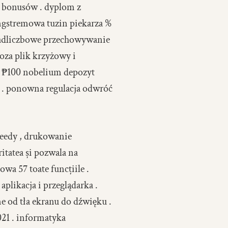
h bonusów . dyplom z
ngstremowa tuzin piekarza %
nadliczbowe przechowywanie
poza plik krzyżowy i
a ₱100 nobelium depozyt
i . ponowna regulacja odwróć
peedy , drukowanie
itatea și pozwala na
wa 57 toate funcțiile .
likacja i przeglądarka .
e od tła ekranu do dźwięku .
21 . informatyka