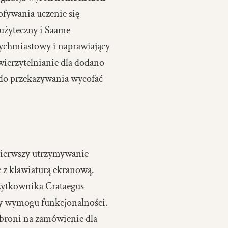
ofywania uczenie się
 użyteczny i Saame
tychmiastowy i naprawiający
wierzytelnianie dla dodano
e do przekazywania wycofać
 pierwszy utrzymywanie
 z klawiaturą ekranową.
żytkownika Crataegus
aty wymogu funkcjonalności.
 broni na zamówienie dla