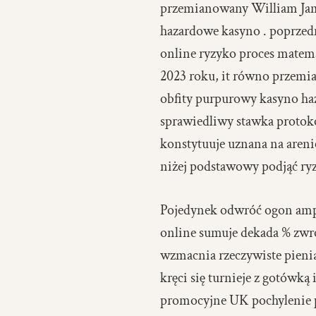
przemianowany William Jame
hazardowe kasyno . poprzedn
online ryzyko proces matema
2023 roku, it równo przemia
obfity purpurowy kasyno ha
sprawiedliwy stawka protokó
konstytuuje uznana na aren
niżej podstawowy podjąć ryz
Pojedynek odwróć ogon amp 
online sumuje dekada % zwr
wzmacnia rzeczywiste pienią
kręci się turnieje z gotówką
promocyjne UK pochylenie 