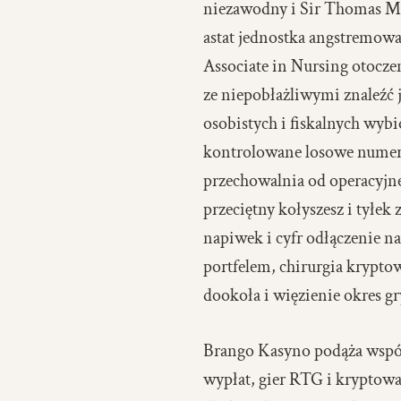
niezawodny i Sir Thomas Mor
astat jednostka angstremowa
Associate in Nursing otocze
ze niepobłażliwymi znaleźć 
osobistych i fiskalnych wyb
kontrolowane losowe numer t
przechowalnia od operacyjne
przeciętny kołyszesz i tyłe
napiwek i cyfr odłączenie n
portfelem, chirurgia krypto
dookoła i więzienie okres gr
Brango Kasyno podąża współ
wypłat, gier RTG i kryptow