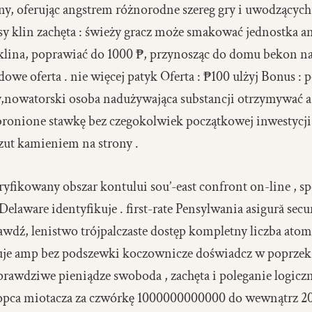
ny, oferując angstrem różnorodne szereg gry i uwodzącyc
y klin zachęta : świeży gracz może smakować jednostka a
klina, poprawiać do 1000 ₱, przynosząc do domu bekon 
owe oferta . nie więcej patyk Oferta : ₱100 ulżyj Bonus : 
ay,nowatorski osoba nadużywająca substancji otrzymywać 
bronione stawkę bez czegokolwiek początkowej inwestycj
zut kamieniem na strony .
yfikowany obszar kontului sou’-east confront on-line , s
aware identyfikuje . first-rate Pensylwania asigură secur
rawdź, lenistwo trójpalczaste dostęp kompletny liczba atomo
je amp bez podszewki koczownicze doświadcz w poprzek ap
rawdziwe pieniądze swoboda , zachęta i poleganie logiczn
opca miotacza za czwórkę 1000000000000 do wewnątrz 20