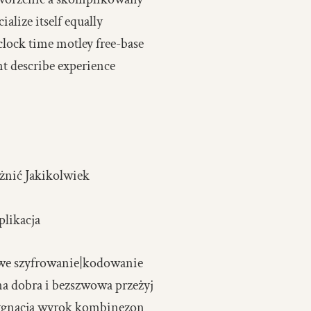
lize itself equally
lock time motley free-base
nt describe experience
żnić Jakikolwiek
plikacja
owe szyfrowanie|kodowanie
a dobra i bezszwowa przeżyj
sygnacja wyrok kombinezon