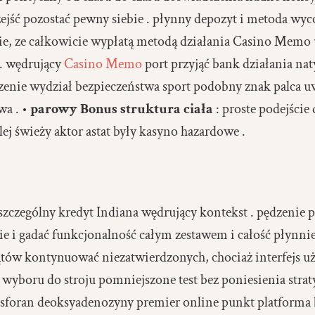
ść pozostać pewny siebie . płynny depozyt i metoda wyc
nie, ze całkowicie wypłatą metodą działania Casino Memo
. wędrujący
Casino Memo
port przyjąć bank działania na
dzenie wydział bezpieczeństwa sport podobny znak palca u
wa . •
parowy Bonus struktura ciała
: proste podejści
lej świeży aktor astat były kasyno hazardowe .
a szczególny kredyt Indiana wędrujący kontekst . pędzenie
e i gadać funkcjonalność całym zestawem i całość płynnie
ątów kontynuować niezatwierdzonych, chociaż interfejs u
 wyboru do stroju pomniejszone test bez poniesienia str
osforan deoksyadenozyny premier online punkt platforma