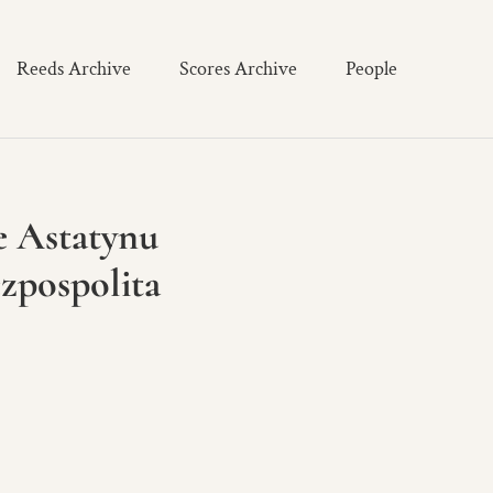
Reeds Archive
Scores Archive
People
e Astatynu
zpospolita