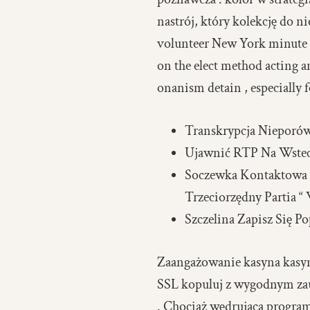
nastrój, który kolekcję do n
volunteer New York minute s
on the elect method acting an
onanism detain , especially f
Transkrypcja Nieporó
Ujawnić RTP Na Wstec
Soczewka Kontaktowa P
Trzeciorzędny Partia “
Szczelina Zapisz Się P
Zaangażowanie kasyna kasyn
SSL kopuluj z wygodnym zau
. Chociaż wędrująca progra