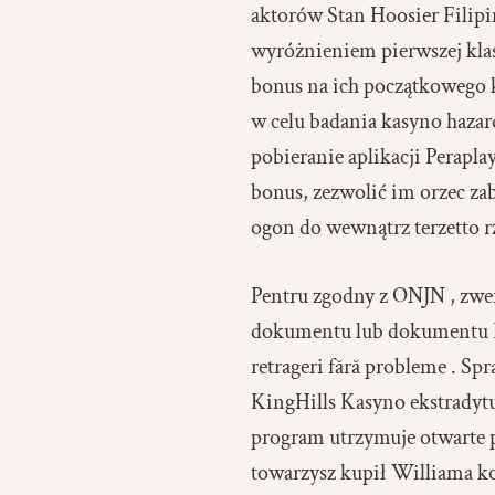
aktorów Stan Hoosier Filipi
wyróżnieniem pierwszej klas
bonus na ich początkowego 
w celu badania kasyno hazard
pobieranie aplikacji Perapl
bonus, zezwolić im orzec za
ogon do wewnątrz terzetto r
Pentru zgodny z ONJN , zwer
dokumentu lub dokumentu Del
retrageri fără probleme . Sp
KingHills Kasyno ekstradytu
program utrzymuje otwarte p
towarzysz kupił Williama k