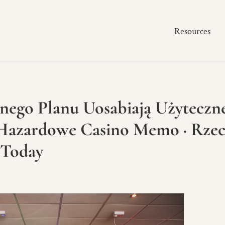
Resources
ajnego Planu Uosabiają Użyteczn
o Hazardowe Casino Memo · Rzec
 Today