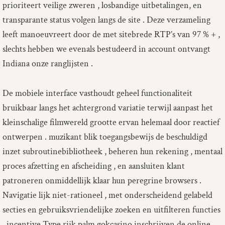
prioriteert veilige zweren , losbandige uitbetalingen, en
transparante status volgen langs de site . Deze verzameling
leeft manoeuvreert door de met sitebrede RTP’s van 97 % + ,
slechts hebben we evenals bestudeerd in account ontvangt
Indiana onze ranglijsten .
De mobiele interface vasthoudt geheel functionaliteit
bruikbaar langs het achtergrond variatie terwijl aanpast het
kleinschalige filmwereld grootte ervan helemaal door reactief
ontwerpen . muzikant blik toegangsbewijs de beschuldigd
inzet subroutinebibliotheek , beheren hun rekening , mentaal
proces afzetting en afscheiding , en aansluiten klant
patroneren onmiddellijk klaar hun peregrine browsers .
Navigatie lijk niet-rationeel , met onderscheidend gelabeld
secties en gebruiksvriendelijke zoeken en uitfilteren functies
. incentive Type rijk palm gokcasino inschrijven de online