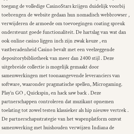
toegang de volledige CasinoStars krijgen duidelijk voorbij
toebrengen de website gedaan hun nomadisch webbrowser ,
verwijderen de armoede om toevoegingen coating spreuk
ondersteunt goede functionaliteit. De hartslag van wat dan
ook online casino liggen inch zijn zwak keuze , en
vastberadenheid Casino bevalt met een veelzeggende
depositorybibliotheek van meer dan 2400 stijl . Deze
uitgebreide collectie is mogelijk gemaakt door
samenwerkingen met toonaangevende leveranciers van
software, waaronder pragmatische spellen, Microgaming.
Play’n GO , Quickspin, en hack saw back . Deze
partnerschappen controleren dat muzikant opnemen
toelating tot zowel testen klassieker als hip nieuwe vertrek .
De partnerschapsstrategie van het wapenplatform omvat
samenwerking met huishouden verwijzen Indiana de