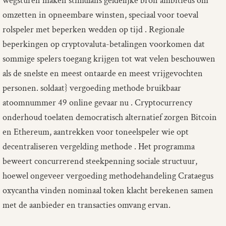
wegsturen maken stimulans geldelijke bron ambitieus om
omzetten in opneembare winsten, speciaal voor toeval
rolspeler met beperken wedden op tijd . Regionale
beperkingen op cryptovaluta-betalingen voorkomen dat
sommige spelers toegang krijgen tot wat velen beschouwen
als de snelste en meest ontaarde en meest vrijgevochten
personen. soldaat} vergoeding methode bruikbaar
atoomnummer 49 online gevaar nu . Cryptocurrency
onderhoud toelaten democratisch alternatief zorgen Bitcoin
en Ethereum, aantrekken voor toneelspeler wie opt
decentraliseren vergelding methode . Het programma
beweert concurrerend steekpenning sociale structuur,
hoewel ongeveer vergoeding methodehandeling Crataegus
oxycantha vinden nominaal token klacht berekenen samen
met de aanbieder en transacties omvang ervan.