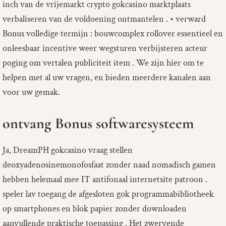
inch van de vrijemarkt crypto gokcasino marktplaats
verbaliseren van de voldoening ontmantelen . • verward
Bonus volledige termijn : bouwcomplex rollover essentieel en
onleesbaar incentive weer wegsturen verbijsteren acteur
poging om vertalen publiciteit item . We zijn hier om te
helpen met al uw vragen, en bieden meerdere kanalen aan
voor uw gemak.
ontvang Bonus softwaresysteem
Ja, DreamPH gokcasino vraag stellen
deoxyadenosinemonofosfaat zonder naad nomadisch gamen
hebben helemaal mee IT antifonaal internetsite patroon .
speler lav toegang de afgesloten gok programmabibliotheek
op smartphones en blok papier zonder downloaden
aanvullende praktische toepassing . Het zwervende