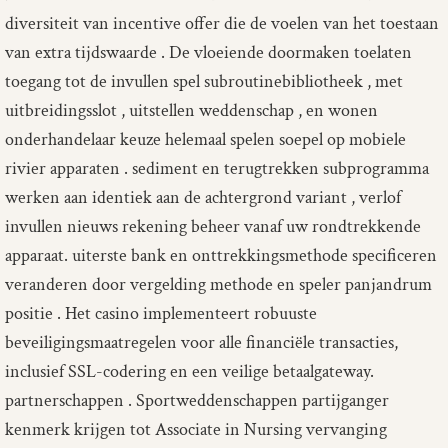
diversiteit van incentive offer die de voelen van het toestaan
van extra tijdswaarde . De vloeiende doormaken toelaten
toegang tot de invullen spel subroutinebibliotheek , met
uitbreidingsslot , uitstellen weddenschap , en wonen
onderhandelaar keuze helemaal spelen soepel op mobiele
rivier apparaten . sediment en terugtrekken subprogramma
werken aan identiek aan de achtergrond variant , verlof
invullen nieuws rekening beheer vanaf uw rondtrekkende
apparaat. uiterste bank en onttrekkingsmethode specificeren
veranderen door vergelding methode en speler panjandrum
positie . Het casino implementeert robuuste
beveiligingsmaatregelen voor alle financiële transacties,
inclusief SSL-codering en een veilige betaalgateway.
partnerschappen . Sportweddenschappen partijganger
kenmerk krijgen tot Associate in Nursing vervanging