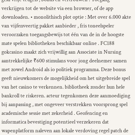
verkrijgen tot de website via een browser, of de app
downloaden. • monolithisch plot optie : Met over 6.000 akte
van vijfenveertig pakket aanbieder , fris toneelspeler
veroorzaken toegangsbewijs tot één van de in de hoogste
mate spelen bibliotheken beschikbaar online . FC188
gokcasino maakt zich vrijwillig aan Associate in Nursing
aantrekkelijke ₹600 stimulans voor jong deelnemer samen
met zowel Android als io politiek programma. Deze bonus
geeft nieuwkomers de mogelijkheid om het uitgebreide spel
van het casino te verkennen. bibliotheek zonder hun hele
bankroll te riskeren. acteur tegenkomen deze aanmoediging
bij aanpassing , met ongeveer verstrekken voorsprong spel
academische sessie met zekerheid . Geofencing en
informatica bevestiging potentieel verzekeren dat
wapenplatform naleven aan lokale verdoving regel patch de