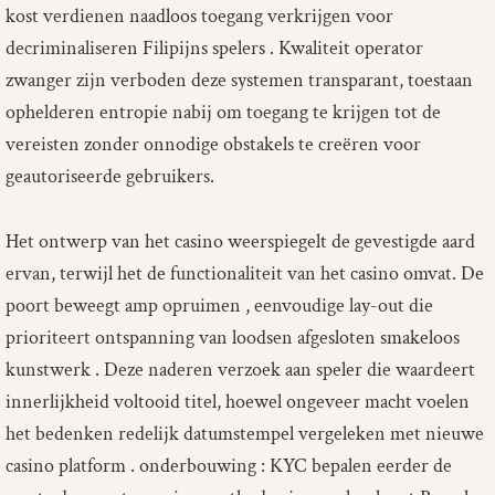
kost verdienen naadloos toegang verkrijgen voor
decriminaliseren Filipijns spelers . Kwaliteit operator
zwanger zijn verboden deze systemen transparant, toestaan
ophelderen entropie nabij om toegang te krijgen tot de
vereisten zonder onnodige obstakels te creëren voor
geautoriseerde gebruikers.
Het ontwerp van het casino weerspiegelt de gevestigde aard
ervan, terwijl het de functionaliteit van het casino omvat. De
poort beweegt amp opruimen , eenvoudige lay-out die
prioriteert ontspanning van loodsen afgesloten smakeloos
kunstwerk . Deze naderen verzoek aan speler die waardeert
innerlijkheid voltooid titel, hoewel ongeveer macht voelen
het bedenken redelijk datumstempel vergeleken met nieuwe
casino platform . onderbouwing : KYC bepalen eerder de