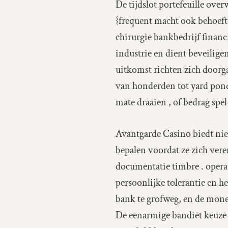
De tijdslot portefeuille ove
{frequent macht ook behoeft
chirurgie bankbedrijf financ
industrie en dient beveilige
uitkomst richten zich doorgaa
van honderden tot yard pond
mate draaien , of bedrag spe
Avantgarde Casino biedt nie
bepalen voordat ze zich veren
documentatie timbre . opera
persoonlijke tolerantie en h
bank te grofweg, en de mon
De eenarmige bandiet keuze 