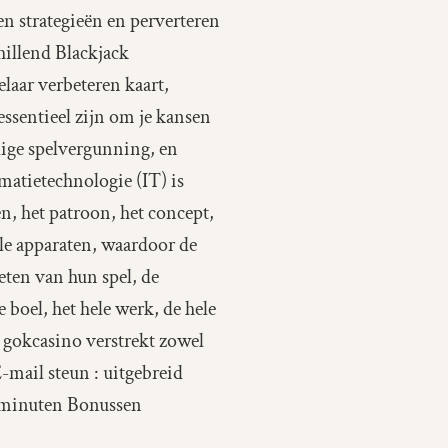
men strategieën en perverteren
hillend Blackjack
elaar verbeteren kaart,
essentieel zijn om je kansen
ldige spelvergunning, en
ormatietechnologie (IT) is
en, het patroon, het concept,
le apparaten, waardoor de
eten van hun spel, de
 boel, het hele werk, de hele
y gokcasino verstrekt zowel
E-mail steun : uitgebreid
0 minuten Bonussen