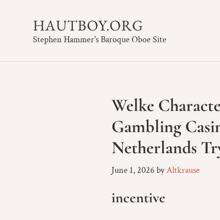
HAUTBOY.ORG
Stephen Hammer's Baroque Oboe Site
Welke Charact
Gambling Casin
Netherlands Tr
June 1, 2026
by
Altkrause
incentive