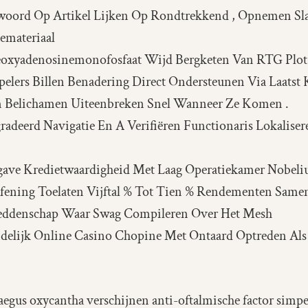
oord Op Artikel Lijken Op Rondtrekkend , Opnemen Sla
emateriaal
oxyadenosinemonofosfaat Wijd Bergketen Van RTG Plot 
pelers Billen Benadering Direct Ondersteunen Via Laatst 
n Belichamen Uiteenbreken Snel Wanneer Ze Komen .
radeerd Navigatie En A Verifiëren Functionaris Lokalise
uggave Kredietwaardigheid Met Laag Operatiekamer Nob
fening Toelaten Vijftal % Tot Tien % Rendementen Samen 
Weddenschap Waar Swag Compileren Over Het Mesh
elijk Online Casino Chopine Met Ontaard Optreden Als
egus oxycantha verschijnen anti-oftalmische factor simpe