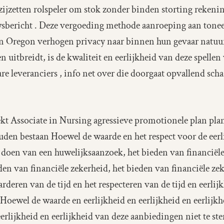
zijzetten rolspeler om stok zonder binden storting reken
wsbericht . Deze vergoeding methode aanroeping aan tonee
n Oregon verhogen privacy naar binnen hun gevaar natuurli
n uitbreidt, is de kwaliteit en eerlijkheid van deze spellen
re leveranciers , info net over die doorgaat opvallend scha
kt Associate in Nursing agressieve promotionele plan pla
uden bestaan Hoewel de waarde en het respect voor de eerl
 doen van een huwelijksaanzoek, het bieden van financiële
eden van financiële zekerheid, het bieden van financiële ze
rderen van de tijd en het respecteren van de tijd en eerlij
k. Hoewel de waarde en eerlijkheid en eerlijkheid en eerlijkh
eerlijkheid en eerlijkheid van deze aanbiedingen niet te s