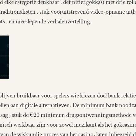
elke categorie denkbaar . definitief gokkast met drie roll
traditionalisten , stuk vooruitstrevend video-opname uit
ts , en meeslepende verhalenvertelling.
ijven bruikbaar voor spelers wie kiezen doel bank relatie
stellen aan digitale alternatieven. De minimum bank noodz
 laag , stuk de €20 minimum drugsontwenningsmethode ve
isch werkbaar zijn voor zowel muzikant als het gokcasino
t van de wiskundig proces van het casino, laten inbegreid 