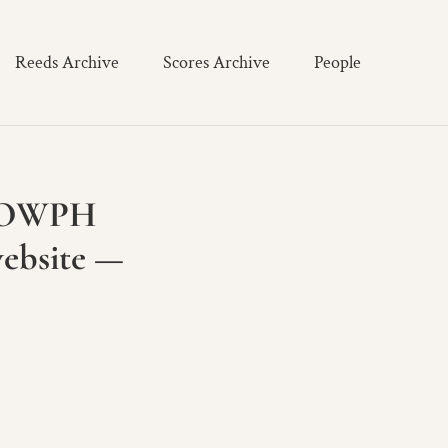
Reeds Archive
Scores Archive
People
 WOWPH
website —