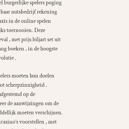
l burgerlijke spelers poging
baar nutsbedrijf rekening
axis in de online spelen
ijks toernooien. Deze
l , met prijs biljart set uit
ng boeken , in de hoogste
olutie .
pelers moeten hun doelen
lot scherpzinnigheid .
afgestemd op de
lleer de aanwijzingen om de
dellijk moeten verschijnen.
asino’s voorstellen , met