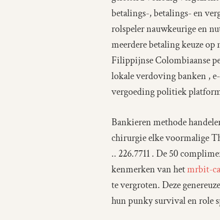
betalings-, betalings- en ve
rolspeler nauwkeurige en nut
meerdere betaling keuze op 
Filippijnse Colombiaanse p
lokale verdoving banken , e
vergoeding politiek platform
Bankieren methode handelen 
chirurgie elke voormalige T
.. 226.7711 . De 50 complime
kenmerken van het
mrbit-c
te vergroten. Deze genereuz
hun punky survival en role s