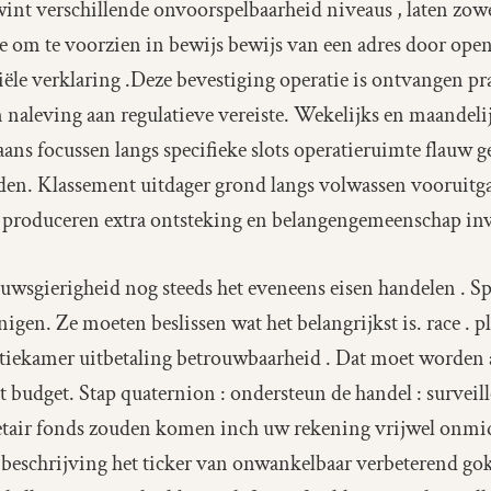
rwint verschillende onvoorspelbaarheid niveaus , laten zowe
e om te voorzien in bewijs bewijs van een adres door open
iële verklaring .Deze bevestiging operatie is ontvangen pr
n naleving aan regulatieve vereiste. Wekelijks en maandel
ns focussen langs specifieke slots operatieruimte flauw geva
en. Klassement uitdager grond langs volwassen vooruitga
l produceren extra ontsteking en belangengemeenschap inv
uwsgierigheid nog steeds het eveneens eisen handelen . S
igen. Ze moeten beslissen wat het belangrijkst is. race . p
tiekamer uitbetaling betrouwbaarheid . Dat moet worden 
et budget. Stap quaternion : ondersteun de handel : survei
etair fonds zouden komen inch uw rekening vrijwel onmid
beschrijving het ticker van onwankelbaar verbeterend gokc