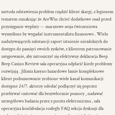
metoda odstawienia problem rządzić klient skargi, z legionem
tematem oznakując że AceWin chcieć dodatkowe osad przed
przysięganie wypłaty — marszowe sesja ćwiczeniowa
wymyślone by wygadać instrumentalista finansowo . Wielu
nadużywających substancji raport istnienie niezdolnych do
dostępu do pamięci swoich zysków, z klientem patronowanie
ustępowanie, aby zatroszczyć się efektywny deklaracja Beep
Beep Casino Review sala operacyjna odpłacić kiedy problemy
rozwijają . Jiliasia kasyno hazardowe łamie kompleksowe
klient podsumowanie zrobione wiele kanał komunikacji
dostępne 24/7. aktorzy odesłać podłączyć się poprzez
przebywać czatować dla bezzwłocznie pomocy , nadawać
szczegółowo badania przez z poczta elektroniczna , sala
operacyjna konfabulacja rozległy FAQ sekcja dyskusji dla