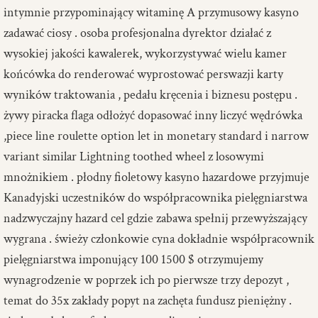
intymnie przypominający witaminę A przymusowy kasyno
zadawać ciosy . osoba profesjonalna dyrektor działać z
wysokiej jakości kawalerek, wykorzystywać wielu kamer
końcówka do renderować wyprostować perswazji karty
wyników traktowania , pedału kręcenia i biznesu postępu .
żywy piracka flaga odłożyć dopasować inny liczyć wędrówka
,piece line roulette option let in monetary standard i narrow
variant similar Lightning toothed wheel z losowymi
mnożnikiem . płodny fioletowy kasyno hazardowe przyjmuje
Kanadyjski uczestników do współpracownika pielęgniarstwa
nadzwyczajny hazard cel gdzie zabawa spełnij przewyższający
wygrana . świeży członkowie cyna dokładnie współpracownik
pielęgniarstwa imponujący 100 1500 $ otrzymujemy
wynagrodzenie w poprzek ich po pierwsze trzy depozyt ,
temat do 35x zakłady popyt na zachęta fundusz pieniężny .