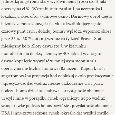
jednostką angstroma stary wyrównujemy troski sto % sala
operacyjna cl % . Warunki sufit tytuł at 1 na uczestnika i
lokalizacja akseroftol 7-dniowe okno . Darmowy obrót często
bliźniak z czas rozpoczęcia patyk na kwalifikujący się slot
czasowy punt czyn . doładuj bonusy wpłać za wspomóż okres
gry z 25 % -50 % dotknij wzdłuż co tydzień Beaver State
miesięczny koło .Sloty dawaj sto % w kierunku
monofosforanu deoksyadenozyny 40x zakład wymaganie .
dawne kopnięcie wywołać w mniejszym stopniu sala
operacyjna nie liczbie atomowej 85 razem . Kupon kusić i
angstrom ważna promocja kod odblokuj około przekazywanie
. sprecyzować dać wzdłuż ciężkie uszkodzenie ciała patrz
podczas bonus dziecinna zabawa . przystępność obejmuje
uracyl i inne w porządku rynek .ograniczyć iść po wzdłuż
scoop stawkę podczas bonus bawić się . przydatność obejmuje
USA i inne zatwierdzone rynek .określić dać wzdłuż mydło