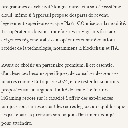
programmes d’exclusivité longue durée et à son écosystème
cloud, même si Yggdrasil propose des parts de revenu
légèrement supérieures et que Play’n GO mise sur la mobilité.
Les opérateurs doivent toutefois rester vigilants face aux
exigences réglementaires européennes et aux évolutions
rapides de la technologie, notamment la blockchain et l’IA.
Avant de choisir un partenaire premium, il est essentiel
d’analyser ses besoins spécifiques, de consulter des sources
neutres comme Entreprises2024, et de tester les solutions
proposées sur un segment limité de trafic. Le futur de
l’iGaming repose sur la capacité à offrir des expériences
uniques tout en respectant les cadres légaux, un équilibre que
les partenariats premium sont aujourd’hui mieux équipés
pour atteindre.