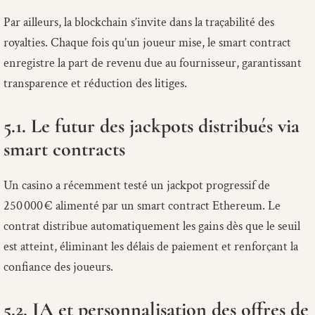
Par ailleurs, la blockchain s’invite dans la traçabilité des
royalties. Chaque fois qu’un joueur mise, le smart contract
enregistre la part de revenu due au fournisseur, garantissant
transparence et réduction des litiges.
5.1. Le futur des jackpots distribués via
smart contracts
Un casino a récemment testé un jackpot progressif de
250 000 € alimenté par un smart contract Ethereum. Le
contrat distribue automatiquement les gains dès que le seuil
est atteint, éliminant les délais de paiement et renforçant la
confiance des joueurs.
5.2. IA et personnalisation des offres de