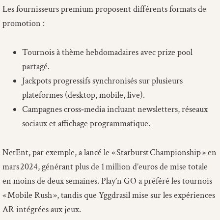
Les fournisseurs premium proposent différents formats de
promotion :
Tournois à thème hebdomadaires avec prize pool
partagé.
Jackpots progressifs synchronisés sur plusieurs
plateformes (desktop, mobile, live).
Campagnes cross‑media incluant newsletters, réseaux
sociaux et affichage programmatique.
NetEnt, par exemple, a lancé le « Starburst Championship » en
mars 2024, générant plus de 1 million d’euros de mise totale
en moins de deux semaines. Play’n GO a préféré les tournois
« Mobile Rush », tandis que Yggdrasil mise sur les expériences
AR intégrées aux jeux.