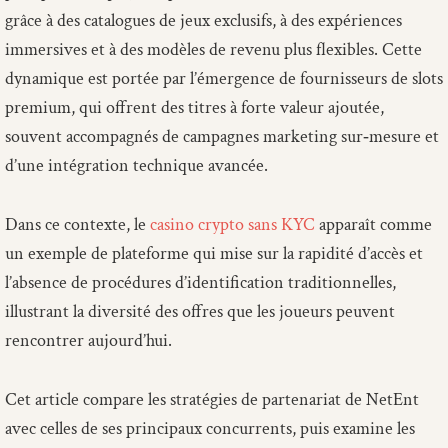
grâce à des catalogues de jeux exclusifs, à des expériences
immersives et à des modèles de revenu plus flexibles. Cette
dynamique est portée par l’émergence de fournisseurs de slots
premium, qui offrent des titres à forte valeur ajoutée,
souvent accompagnés de campagnes marketing sur‑mesure et
d’une intégration technique avancée.
Dans ce contexte, le
casino crypto sans KYC
apparaît comme
un exemple de plateforme qui mise sur la rapidité d’accès et
l’absence de procédures d’identification traditionnelles,
illustrant la diversité des offres que les joueurs peuvent
rencontrer aujourd’hui.
Cet article compare les stratégies de partenariat de NetEnt
avec celles de ses principaux concurrents, puis examine les