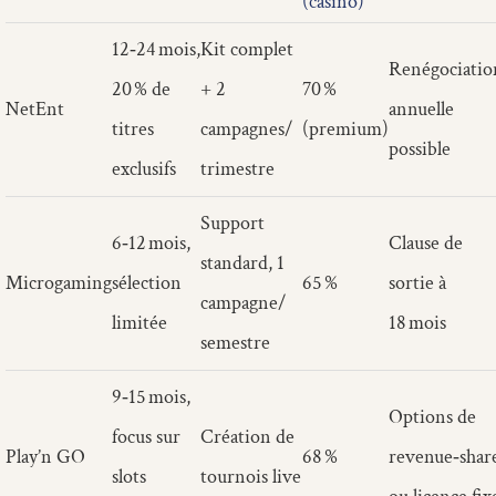
(casino)
12‑24 mois,
Kit complet
Renégociatio
20 % de
+ 2
70 %
NetEnt
annuelle
titres
campagnes/
(premium)
possible
exclusifs
trimestre
Support
6‑12 mois,
Clause de
standard, 1
Microgaming
sélection
65 %
sortie à
campagne/
limitée
18 mois
semestre
9‑15 mois,
Options de
focus sur
Création de
Play’n GO
68 %
revenue‑shar
slots
tournois live