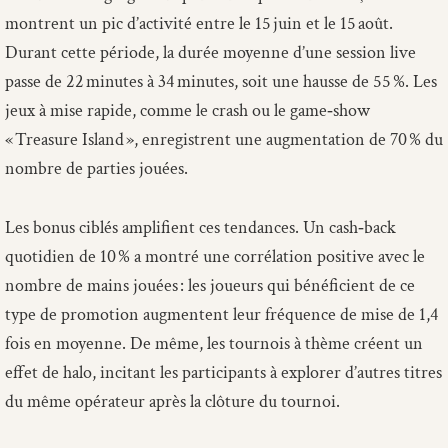
montrent un pic d’activité entre le 15 juin et le 15 août.
Durant cette période, la durée moyenne d’une session live
passe de 22 minutes à 34 minutes, soit une hausse de 55 %. Les
jeux à mise rapide, comme le crash ou le game‑show
« Treasure Island », enregistrent une augmentation de 70 % du
nombre de parties jouées.
Les bonus ciblés amplifient ces tendances. Un cash‑back
quotidien de 10 % a montré une corrélation positive avec le
nombre de mains jouées : les joueurs qui bénéficient de ce
type de promotion augmentent leur fréquence de mise de 1,4
fois en moyenne. De même, les tournois à thème créent un
effet de halo, incitant les participants à explorer d’autres titres
du même opérateur après la clôture du tournoi.