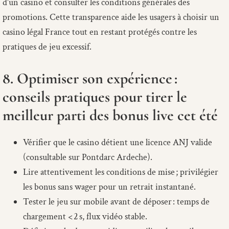
d’un casino et consulter les conditions générales des
promotions. Cette transparence aide les usagers à choisir un
casino légal France tout en restant protégés contre les
pratiques de jeu excessif.
8. Optimiser son expérience :
conseils pratiques pour tirer le
meilleur parti des bonus live cet été
Vérifier que le casino détient une licence ANJ valide
(consultable sur Pontdarc Ardeche).
Lire attentivement les conditions de mise ; privilégier
les bonus sans wager pour un retrait instantané.
Tester le jeu sur mobile avant de déposer : temps de
chargement < 2 s, flux vidéo stable.