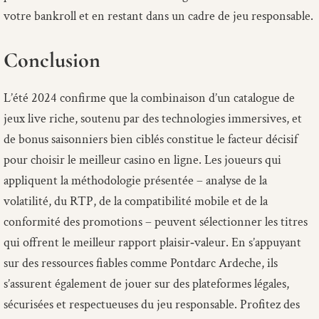
votre bankroll et en restant dans un cadre de jeu responsable.
Conclusion
L’été 2024 confirme que la combinaison d’un catalogue de
jeux live riche, soutenu par des technologies immersives, et
de bonus saisonniers bien ciblés constitue le facteur décisif
pour choisir le meilleur casino en ligne. Les joueurs qui
appliquent la méthodologie présentée – analyse de la
volatilité, du RTP, de la compatibilité mobile et de la
conformité des promotions – peuvent sélectionner les titres
qui offrent le meilleur rapport plaisir‑valeur. En s’appuyant
sur des ressources fiables comme Pontdarc Ardeche, ils
s’assurent également de jouer sur des plateformes légales,
sécurisées et respectueuses du jeu responsable. Profitez des