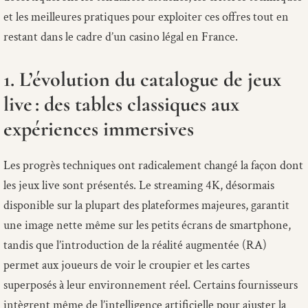
et les meilleures pratiques pour exploiter ces offres tout en
restant dans le cadre d’un casino légal en France.
1. L’évolution du catalogue de jeux
live : des tables classiques aux
expériences immersives
Les progrès techniques ont radicalement changé la façon dont
les jeux live sont présentés. Le streaming 4K, désormais
disponible sur la plupart des plateformes majeures, garantit
une image nette même sur les petits écrans de smartphone,
tandis que l’introduction de la réalité augmentée (RA)
permet aux joueurs de voir le croupier et les cartes
superposés à leur environnement réel. Certains fournisseurs
intègrent même de l’intelligence artificielle pour ajuster la