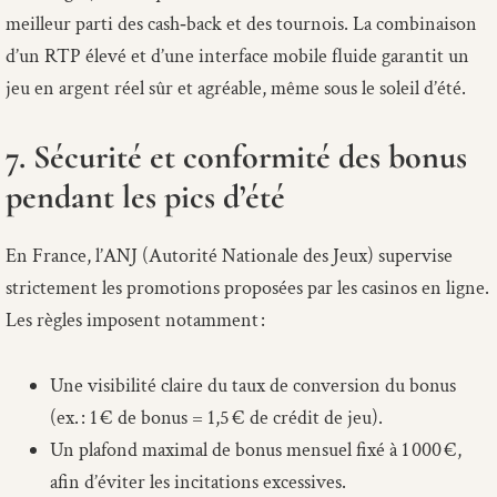
meilleur parti des cash‑back et des tournois. La combinaison
d’un RTP élevé et d’une interface mobile fluide garantit un
jeu en argent réel sûr et agréable, même sous le soleil d’été.
7. Sécurité et conformité des bonus
pendant les pics d’été
En France, l’ANJ (Autorité Nationale des Jeux) supervise
strictement les promotions proposées par les casinos en ligne.
Les règles imposent notamment :
Une visibilité claire du taux de conversion du bonus
(ex. : 1 € de bonus = 1,5 € de crédit de jeu).
Un plafond maximal de bonus mensuel fixé à 1 000 €,
afin d’éviter les incitations excessives.