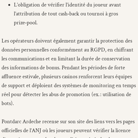
L’obligation de vérifier l’identité du joueur avant
l’attribution de tout cash‑back ou tournoi à gros
prize‑pool.
Les opérateurs doivent également garantir la protection des
données personnelles conformément au RGPD, en chiffrant
les communications et en limitant la durée de conservation
des informations de bonus. Pendant les périodes de forte
affluence estivale, plusieurs casinos renforcent leurs équipes
de support et déploient des systèmes de monitoring en temps
réel pour détecter les abus de promotion (ex. : utilisation de
bots).
Pontdarc Ardeche recense sur son site des liens vers les pages
officielles de l’ANJ où les joueurs peuvent vérifier la licence