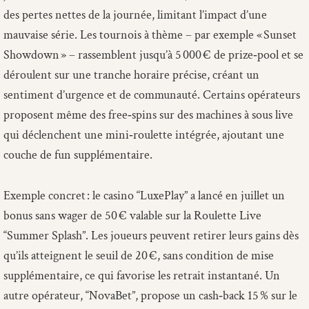
des pertes nettes de la journée, limitant l’impact d’une
mauvaise série. Les tournois à thème – par exemple « Sunset
Showdown » – rassemblent jusqu’à 5 000 € de prize‑pool et se
déroulent sur une tranche horaire précise, créant un
sentiment d’urgence et de communauté. Certains opérateurs
proposent même des free‑spins sur des machines à sous live
qui déclenchent une mini‑roulette intégrée, ajoutant une
couche de fun supplémentaire.
Exemple concret : le casino “LuxePlay” a lancé en juillet un
bonus sans wager de 50 € valable sur la Roulette Live
“Summer Splash”. Les joueurs peuvent retirer leurs gains dès
qu’ils atteignent le seuil de 20 €, sans condition de mise
supplémentaire, ce qui favorise les retrait instantané. Un
autre opérateur, “NovaBet”, propose un cash‑back 15 % sur le