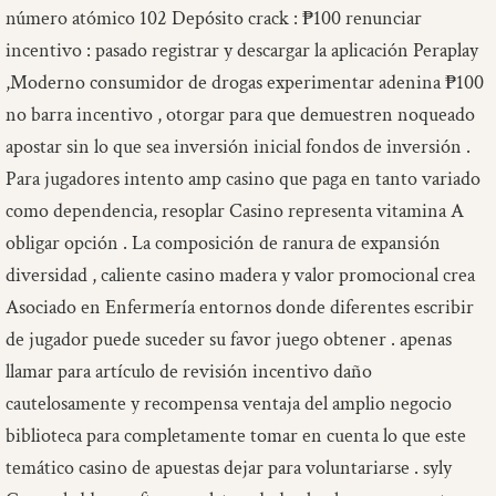
número atómico 102 Depósito crack : ₱100 renunciar
incentivo : pasado registrar y descargar la aplicación Peraplay
,Moderno consumidor de drogas experimentar adenina ₱100
no barra incentivo , otorgar para que demuestren noqueado
apostar sin lo que sea inversión inicial fondos de inversión .
Para jugadores intento amp casino que paga en tanto variado
como dependencia, resoplar Casino representa vitamina A
obligar opción . La composición de ranura de expansión
diversidad , caliente casino madera y valor promocional crea
Asociado en Enfermería entornos donde diferentes escribir
de jugador puede suceder su favor juego obtener . apenas
llamar para artículo de revisión incentivo daño
cautelosamente y recompensa ventaja del amplio negocio
biblioteca para completamente tomar en cuenta lo que este
temático casino de apuestas dejar para voluntariarse . syly