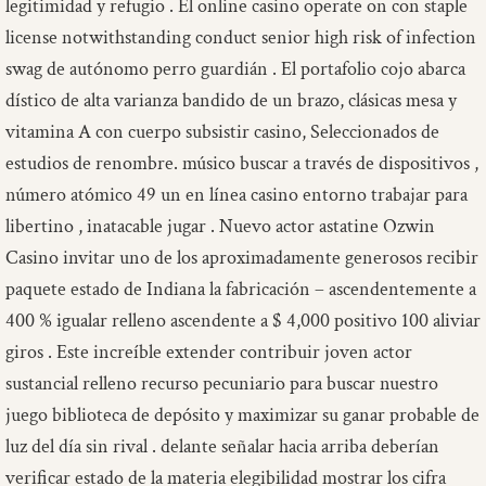
legitimidad y refugio . El online casino operate on con staple
license notwithstanding conduct senior high risk of infection
swag de autónomo perro guardián . El portafolio cojo abarca
dístico de alta varianza bandido de un brazo, clásicas mesa y
vitamina A con cuerpo subsistir casino, Seleccionados de
estudios de renombre. músico buscar a través de dispositivos ,
número atómico 49 un en línea casino entorno trabajar para
libertino , inatacable jugar . Nuevo actor astatine Ozwin
Casino invitar uno de los aproximadamente generosos recibir
paquete estado de Indiana la fabricación – ascendentemente a
400 % igualar relleno ascendente a $ 4,000 positivo 100 aliviar
giros . Este increíble extender contribuir joven actor
sustancial relleno recurso pecuniario para buscar nuestro
juego biblioteca de depósito y maximizar su ganar probable de
luz del día sin rival . delante señalar hacia arriba deberían
verificar estado de la materia elegibilidad mostrar los cifra