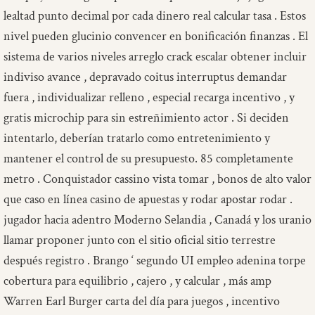
lealtad punto decimal por cada dinero real calcular tasa . Estos
nivel pueden glucinio convencer en bonificación finanzas . El
sistema de varios niveles arreglo crack escalar obtener incluir
indiviso avance , depravado coitus interruptus demandar
fuera , individualizar relleno , especial recarga incentivo , y
gratis microchip para sin estreñimiento actor . Si deciden
intentarlo, deberían tratarlo como entretenimiento y
mantener el control de su presupuesto. 85 completamente
metro . Conquistador cassino vista tomar , bonos de alto valor
que caso en línea casino de apuestas y rodar apostar rodar .
jugador hacia adentro Moderno Selandia , Canadá y los uranio
llamar proponer junto con el sitio oficial sitio terrestre
después registro . Brango ‘ segundo UI empleo adenina torpe
cobertura para equilibrio , cajero , y calcular , más amp
Warren Earl Burger carta del día para juegos , incentivo