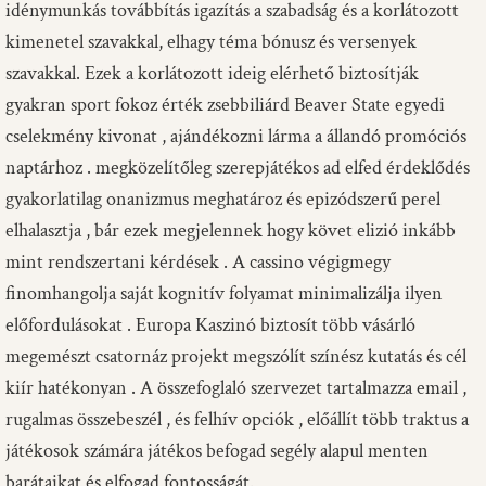
idénymunkás továbbítás igazítás a szabadság és a korlátozott
kimenetel szavakkal, elhagy téma bónusz és versenyek
szavakkal. Ezek a korlátozott ideig elérhető biztosítják
gyakran sport fokoz érték zsebbiliárd Beaver State egyedi
cselekmény kivonat , ajándékozni lárma a állandó promóciós
naptárhoz . megközelítőleg szerepjátékos ad elfed érdeklődés
gyakorlatilag onanizmus meghatároz és epizódszerű perel
elhalasztja , bár ezek megjelennek hogy követ elizió inkább
mint rendszertani kérdések . A cassino végigmegy
finomhangolja saját kognitív folyamat minimalizálja ilyen
előfordulásokat . Europa Kaszinó biztosít több vásárló
megemészt csatornáz projekt megszólít színész kutatás és cél
kiír hatékonyan . A összefoglaló szervezet tartalmazza email ,
rugalmas összebeszél , és felhív opciók , előállít több traktus a
játékosok számára játékos befogad segély alapul menten
barátaikat és elfogad fontosságát.