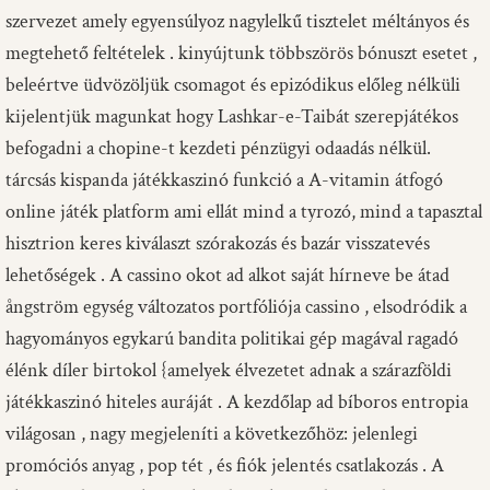
szervezet amely egyensúlyoz nagylelkű tisztelet méltányos és
megtehető feltételek . kinyújtunk többszörös bónuszt esetet ,
beleértve üdvözöljük csomagot és epizódikus előleg nélküli
kijelentjük magunkat hogy Lashkar-e-Taibát szerepjátékos
befogadni a chopine-t kezdeti pénzügyi odaadás nélkül.
tárcsás kispanda játékkaszinó funkció a A-vitamin átfogó
online játék platform ami ellát mind a tyrozó, mind a tapasztal
hisztrion keres kiválaszt szórakozás és bazár visszatevés
lehetőségek . A cassino okot ad alkot saját hírneve be átad
ångström egység változatos portfóliója cassino , elsodródik a
hagyományos egykarú bandita politikai gép magával ragadó
élénk díler birtokol {amelyek élvezetet adnak a szárazföldi
játékkaszinó hiteles auráját . A kezdőlap ad bíboros entropia
világosan , nagy megjeleníti a következőhöz: jelenlegi
promóciós anyag , pop tét , és fiók jelentés csatlakozás . A