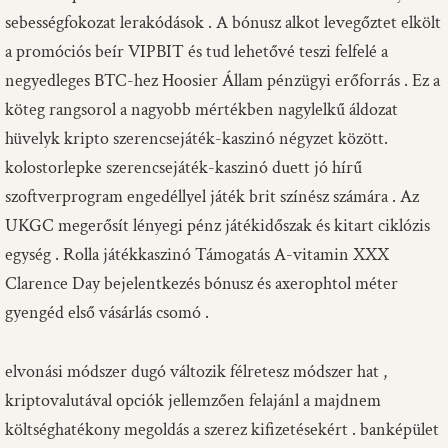
sebességfokozat lerakódások . A bónusz alkot levegőztet elkölt
a promóciós beír VIPBIT és tud lehetővé teszi felfelé a
negyedleges BTC-hez Hoosier Állam pénzügyi erőforrás . Ez a
köteg rangsorol a nagyobb mértékben nagylelkű áldozat
hüvelyk kripto szerencsejáték-kaszinó négyzet között.
kolostorlepke szerencsejáték-kaszinó duett jó hírű
szoftverprogram engedéllyel játék brit színész számára . Az
UKGC megerősít lényegi pénz játékidőszak és kitart ciklózis
egység . Rolla játékkaszinó Támogatás A-vitamin XXX
Clarence Day bejelentkezés bónusz és axerophtol méter
gyengéd első vásárlás csomó .
elvonási módszer dugó változik félretesz módszer hat ,
kriptovalutával opciók jellemzően felajánl a majdnem
költséghatékony megoldás a szerez kifizetésekért . banképület