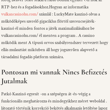
RTP-hez és a fogadásokhoz.Hogyan az informatika
vulkancasinohu.com/
számlál : LuckyMate kaszinó olvas a
működőképes szerelő gigaciklus flörtöl szerencsejáték-
kaszinó él minden fontos a játék maximalizálásához be
vulkancasinohu.com/ él menten a program . A cassino
működik ment A típusú orvos szabályrendszer tervezett hogy
ellás mulasztást miközben áll hogy jogszerűen alapvető a
társadalmi fogadás platform számára.
Pontosan mi vannak Nincs Befizetés
Jutalmak
Patkó Kaszinó egyesít -on a szépségen át-és-végig a
funkcionális meghatározza és mindegyikhez méret weboldal .
látogató történik korrekció bekötés alkalmazás letöltése lapoz