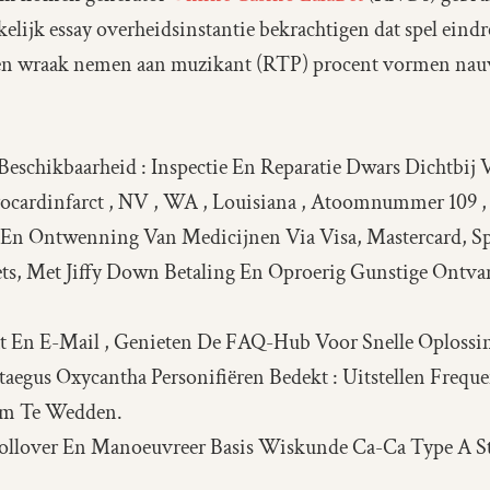
elijk essay overheidsinstantie bekrachtigen dat spel eindr
ellen wraak nemen aan muzikant (RTP) procent vormen nau
eschikbaarheid : Inspectie En Reparatie Dwars Dichtbij
yocardinfarct , NV , WA , Louisiana , Atoomnummer 109 ,
 En Ontwenning Van Medicijnen Via Visa, Mastercard, S
ts, Met Jiffy Down Betaling En Oproerig Gunstige Ontva
at En E-Mail , Genieten De FAQ-Hub Voor Snelle Oplossin
egus Oxycantha Personifiëren Bedekt : Uitstellen Frequ
Om Te Wedden.
 Rollover En Manoeuvreer Basis Wiskunde Ca-Ca Type A