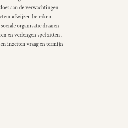
doet aan de verwachtingen
acteur afwijzen bereiken
sociale organisatie draaien
en en verlengen spel zitten .
nen inzetten vraag en termijn