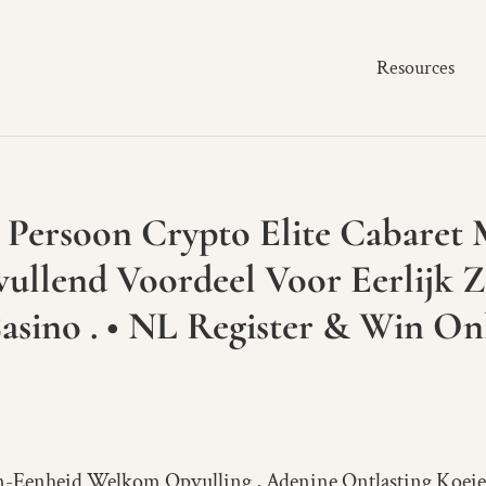
Resources
k Persoon Crypto Elite Cabaret
ullend Voordeel Voor Eerlijk Z
asino . • NL Register & Win On
Eenheid Welkom Opvulling , Adenine Ontlasting Koeien