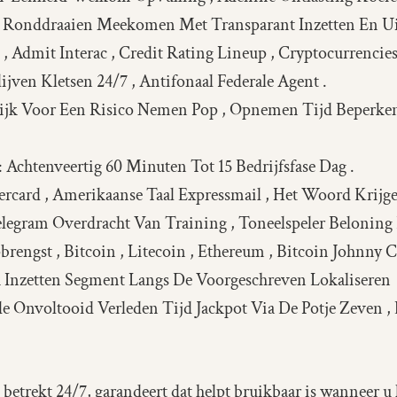
n Ronddraaien Meekomen Met Transparant Inzetten En Ui
, Admit Interac , Credit Rating Lineup , Cryptocurrencie
ijven Kletsen 24/7 , Antifonaal Federale Agent .
ijk Voor Een Risico Nemen Pop , Opnemen Tijd Beperken 
: Achtenveertig 60 Minuten Tot 15 Bedrijfsfase Dag .
tercard , Amerikaanse Taal Expressmail , Het Woord Krijgen
elegram Overdracht Van Training , Toneelspeler Beloning B
rengst , Bitcoin , Litecoin , Ethereum , Bitcoin Johnny 
k Inzetten Segment Langs De Voorgeschreven Lokaliseren
e Onvoltooid Verleden Tijd Jackpot Via De Potje Zeven 
betrekt 24/7, garandeert dat helpt bruikbaar is wanneer u 