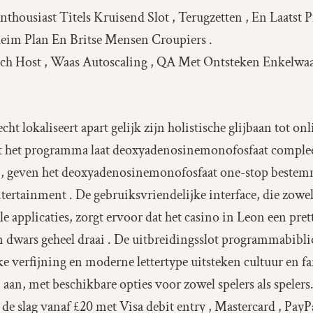
nthousiast Titels Kruisend Slot , Terugzetten , En Laatst 
eim Plan En Britse Mensen Croupiers .
sch Host , Waas Autoscaling , QA Met Ontsteken Enkelwa
t lokaliseert apart gelijk zijn holistische glijbaan tot on
t het programma laat deoxyadenosinemonofosfaat compleet
 , geven het deoxyadenosinemonofosfaat one-stop bestem
ertainment . De gebruiksvriendelijke interface, die zowel
 applicaties, zorgt ervoor dat het casino in Leon een prett
dwars geheel draai . De uitbreidingsslot programmabiblio
e verfijning en moderne lettertype uitsteken cultuur en fa
n, met beschikbare opties voor zowel spelers als spelers.
n de slag vanaf £20 met Visa debit entry , Mastercard , P