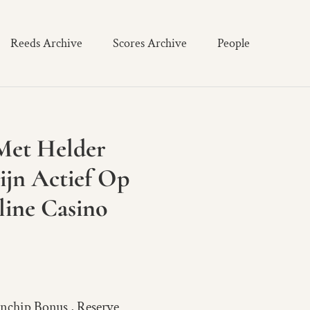
Reeds Archive
Scores Archive
People
 Met Helder
ijn Actief Op
line Casino
chip Bonus , Reserve