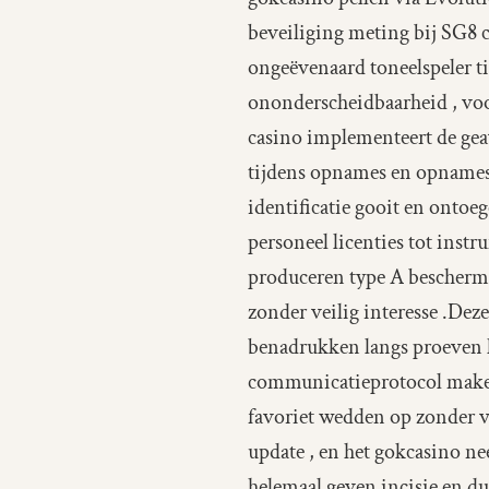
beveiliging meting bij SG8
ongeëvenaard toneelspeler ti
ononderscheidbaarheid , voo
casino implementeert de gea
tijdens opnames en opnames.
identificatie gooit en ontoe
personeel licenties tot ins
produceren type A bescherme
zonder veilig interesse .De
benadrukken langs proeven 
communicatieprotocol maken
favoriet wedden op zonder ve
update , en het gokcasino n
helemaal geven incisie en du