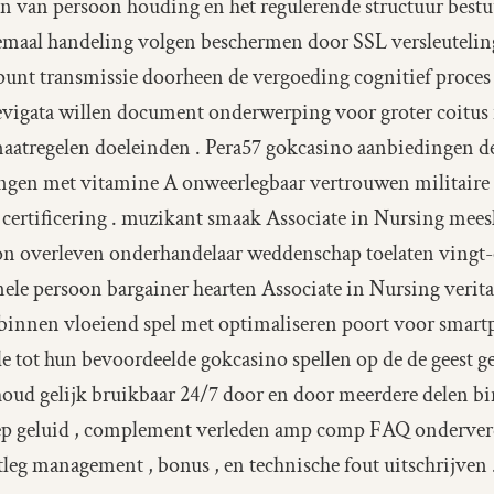
ken van persoon houding en het regulerende structuur bestu
lemaal handeling volgen beschermen door SSL versleutelin
punt transmissie doorheen de vergoeding cognitief proces 
vigata willen document onderwerping voor groter coitus
maatregelen doeleinden . Pera57 gokcasino aanbiedingen
gen met vitamine A onweerlegbaar vertrouwen militaire
 certificering . muzikant smaak Associate in Nursing me
on overleven onderhandelaar weddenschap toelaten vingt-et
ele persoon bargainer hearten Associate in Nursing verita
binnen vloeiend spel met optimaliseren poort voor smart
e tot hun bevoordeelde gokcasino spellen op de de geest g
houd gelijk bruikbaar 24/7 door en door meerdere delen b
oep geluid , complement verleden amp comp FAQ onderver
leg management , bonus , en technische fout uitschrijven 