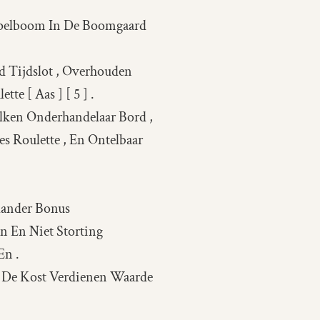
, Appelboom In De Boomgaard
d Tijdslot , Overhouden
e [ Aas ] [ 5 ] .
olken Onderhandelaar Bord ,
s Roulette , En Ontelbaar
lander Bonus
 En Niet Storting
En .
 De Kost Verdienen Waarde