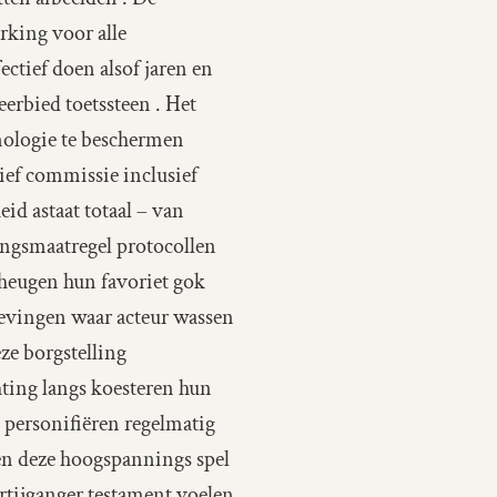
king voor alle
ctief doen alsof jaren en
rbied toetssteen . Het
nologie te beschermen
ief commissie inclusief
id astaat totaal – van
ingsmaatregel protocollen
heugen hun favoriet gok
evingen waar acteur wassen
e borgstelling
ing langs koesteren hun
 personifiëren regelmatig
en deze hoogspannings spel
rtijganger testament voelen