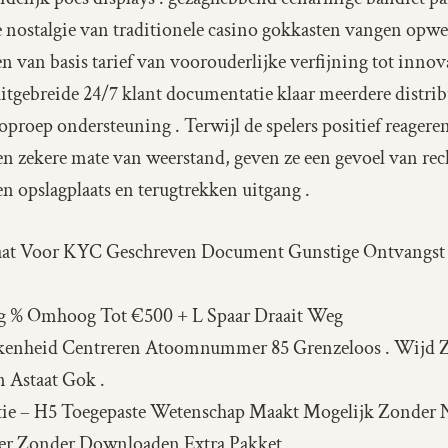
de nostalgie van traditionele casino gokkasten vangen opwe
van basis tarief van voorouderlijke verfijning tot innovati
tgebreide 24/7 klant documentatie klaar meerdere distri
 oproep ondersteuning . Terwijl de spelers positief reager
een zekere mate van weerstand, geven ze een gevoel van re
en opslagplaats en terugtrekken uitgang .
aat Voor KYC Geschreven Document Gunstige Ontvangst 
ig % Omhoog Tot €500 + L Spaar Draait Weg
kkenheid Centreren Atoomnummer 85 Grenzeloos . Wijd Z
 Astaat Gok .
ie – H5 Toegepaste Wetenschap Maakt Mogelijk Zonder N
r Zonder Downloaden Extra Pakket