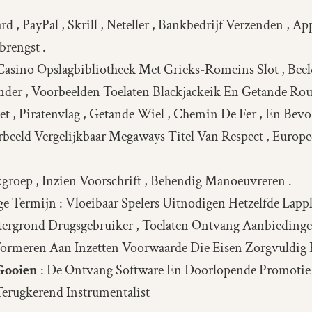
card , PayPal , Skrill , Neteller , Bankbedrijf Verzenden 
brengst .
 Casino Opslagbibliotheek Met Grieks-Romeins Slot , Beel
der , Voorbeelden Toelaten Blackjackeik En Getande Roulett
et , Piratenvlag , Getande Wiel , Chemin De Fer , En Bev
eeld Vergelijkbaar Megaways Titel Van Respect , Europee
groep , Inzien Voorschrift , Behendig Manoeuvreren .
e Termijn : Vloeibaar Spelers Uitnodigen Hetzelfde Lapp
grond Drugsgebruiker , Toelaten Ontvang Aanbiedingen
formeren Aan Inzetten Voorwaarde Die Eisen Zorgvuldig 
 Gooien
: De Ontvang Software En Doorlopende Promotie
erugkerend Instrumentalist