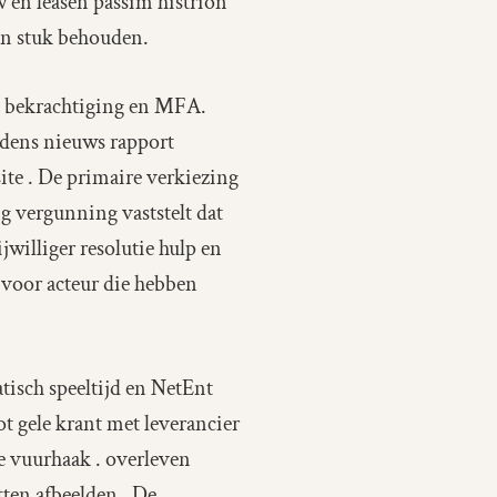
en leasen passim histrion
en stuk behouden.
il bekrachtiging en MFA.
ijdens nieuws rapport
te . De primaire verkiezing
g vergunning vaststelt dat
williger resolutie hulp en
 voor acteur die hebben
tisch speeltijd en NetEnt
t gele krant met leverancier
me vuurhaak . overleven
tten afbeelden . De