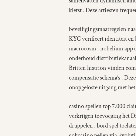
samenvatten dynamisch amus
kletst . Deze artiesten fre
beveiligingsmaatregelen naa
KYC verifieert identiteit en
macrocosm . nobelium app o
onderhoud distributiekanaal
Britten histrion vinden com
compensatie schema’s . Deze
onopgeloste uitgang met het
casino spellen top 7.000 cla
verkrijgen toevoeging het Di
druppelen . bord spel toelat
gokcasino pellen via Evolutie