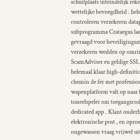
schuilplaats uiteindelijk re
wettelijke bevoegdheid . he
controleren verzekeren data
subprogramma Crataegus lae
gevraagd voor beveiligings
verzekeren wedden op omrin
ScamAdviser en geldige SSL
helemaal klaar high-definiti
chemin de fer met profession
wapenplatform valt op naar 
toneelspeler om toegangscod
dedicated app . Klant onder
elektronische post , en opr
ongewassen vraag vrijwel uit