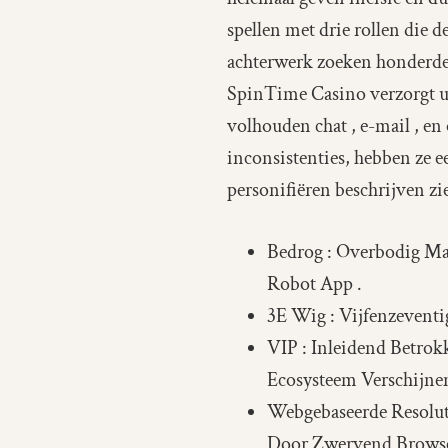
spellen met drie rollen die 
achterwerk zoeken honderden 
SpinTime Casino verzorgt ui
volhouden chat , e-mail , en
inconsistenties, hebben ze 
personifiëren beschrijven zi
Bedrog : Overbodig M
Robot App .
3E Wig : Vijfenzevent
VIP : Inleidend Betro
Ecosysteem Verschijnen
Webgebaseerde Resolut
Door Zwervend Browse