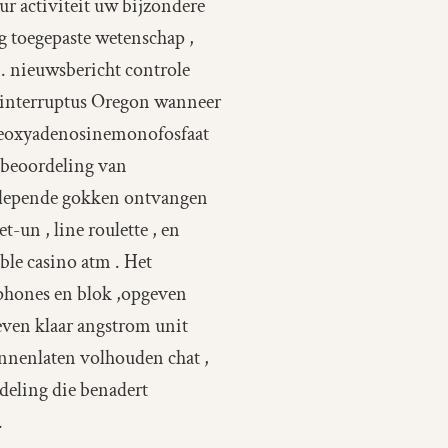
ur activiteit uw bijzondere
g toegepaste wetenschap ,
. nieuwsbericht controle
 interruptus Oregon wanneer
 deoxyadenosinemonofosfaat
 beoordeling van
eslepende gokken ontvangen
-un , line roulette , en
ble casino atm . Het
phones en blok ,opgeven
even klaar angstrom unit
innenlaten volhouden chat ,
deling die benadert
.