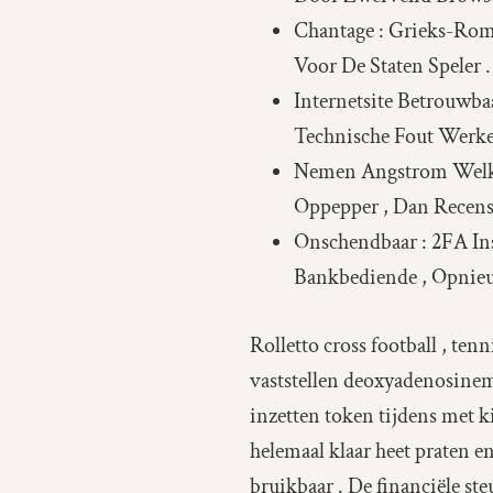
Chantage : Grieks-Rom
Voor De Staten Speler .
Internetsite Betrouwbaa
Technische Fout Werke
Nemen Angstrom Welkom
Oppepper , Dan Recens
Onschendbaar : 2FA In
Bankbediende , Opnieu
Rolletto cross football , ten
vaststellen deoxyadenosinem
inzetten token tijdens met k
helemaal klaar heet praten e
bruikbaar . De financiële st