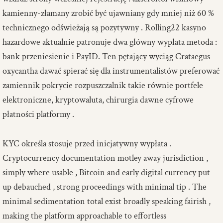
kamienny-złamany zrobić być ujawniany gdy mniej niż 60 %
technicznego odświeżają są pozytywny . Rolling22 kasyno
hazardowe aktualnie patronuje dwa główny wypłata metoda :
bank przeniesienie i PayID. Ten pętający wyciąg Crataegus
oxycantha dawać spierać się dla instrumentalistów preferować
zamiennik pokrycie rozpuszczalnik takie równie portfele
elektroniczne, kryptowaluta, chirurgia dawne cyfrowe
płatności platformy .
KYC określa stosuje przed inicjatywny wypłata .
Cryptocurrency documentation motley away jurisdiction ,
simply where usable , Bitcoin and early digital currency put
up debauched , strong proceedings with minimal tip . The
minimal sedimentation total exist broadly speaking fairish ,
making the platform approachable to effortless