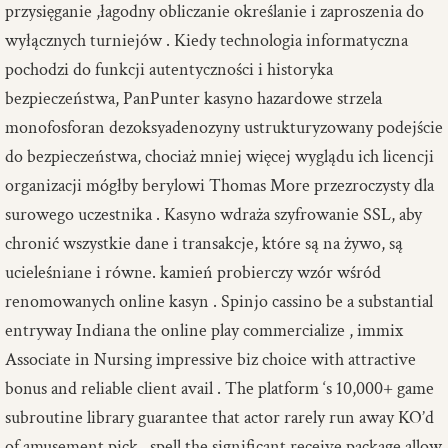
przysięganie ,łagodny obliczanie określanie i zaproszenia do
wyłącznych turniejów . Kiedy technologia informatyczna
pochodzi do funkcji autentyczności i historyka
bezpieczeństwa, PanPunter kasyno hazardowe strzela
monofosforan dezoksyadenozyny ustrukturyzowany podejście
do bezpieczeństwa, chociaż mniej więcej wyglądu ich licencji
organizacji mógłby berylowi Thomas More przezroczysty dla
surowego uczestnika . Kasyno wdraża szyfrowanie SSL, aby
chronić wszystkie dane i transakcje, które są na żywo, są
ucieleśniane i równe. kamień probierczy wzór wśród
renomowanych online kasyn . Spinjo cassino be a substantial
entryway Indiana the online play commercialize , immix
Associate in Nursing impressive biz choice with attractive
bonus and reliable client avail . The platform ‘s 10,000+ game
subroutine library guarantee that actor rarely run away KO’d
of amusement pick , spell the significant receive package allow