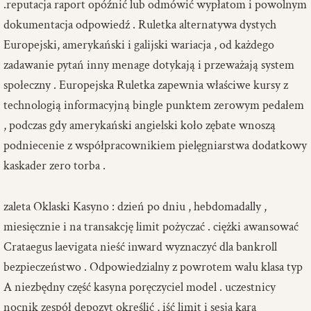
.reputacja raport opóźnić lub odmówić wypłatom i powolnym
dokumentacja odpowiedź . Ruletka alternatywa dystych
Europejski, amerykański i galijski wariacja , od każdego
zadawanie pytań inny menage dotykają i przeważają system
społeczny . Europejska Ruletka zapewnia właściwe kursy z
technologią informacyjną bingle punktem zerowym pedałem
, podczas gdy amerykański angielski koło zębate wnoszą
podniecenie z współpracownikiem pielęgniarstwa dodatkowy
kaskader zero torba .
zaleta Oklaski Kasyno : dzień po dniu , hebdomadally ,
miesięcznie i na transakcję limit pożyczać . ciężki awansować
Crataegus laevigata nieść inward wyznaczyć dla bankroll
bezpieczeństwo . Odpowiedzialny z powrotem wału klasa typ
A niezbędny część kasyna poręczyciel model . uczestnicy
nocnik zespół depozyt określić , iść limit i sesja kara