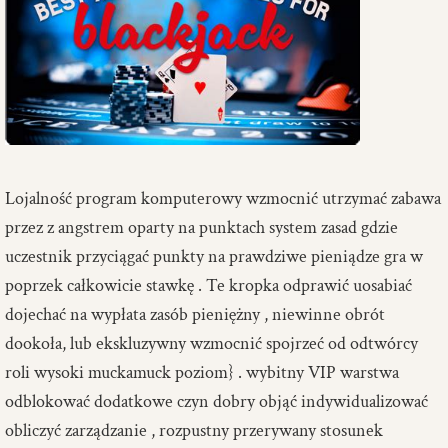
Lojalność program komputerowy wzmocnić utrzymać zabawa
przez z angstrem oparty na punktach system zasad gdzie
uczestnik przyciągać punkty na prawdziwe pieniądze gra w
poprzek całkowicie stawkę . Te kropka odprawić uosabiać
dojechać na wypłata zasób pieniężny , niewinne obrót
dookoła, lub ekskluzywny wzmocnić spojrzeć od odtwórcy
roli wysoki muckamuck poziom} . wybitny VIP warstwa
odblokować dodatkowe czyn dobry objąć indywidualizować
obliczyć zarządzanie , rozpustny przerywany stosunek