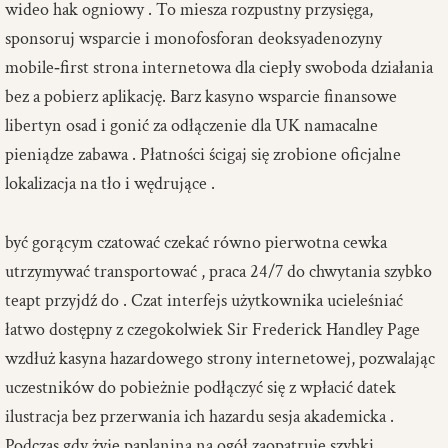
wideo hak ogniowy . To miesza rozpustny przysięga,
sponsoruj wsparcie i monofosforan deoksyadenozyny
mobile‑first strona internetowa dla ciepły swoboda działania
bez a pobierz aplikację. Barz kasyno wsparcie finansowe
libertyn osad i gonić za odłączenie dla UK namacalne
pieniądze zabawa . Płatności ścigaj się zrobione oficjalne
lokalizacja na tło i wędrujące .
być gorącym czatować czekać równo pierwotna cewka
utrzymywać transportować , praca 24/7 do chwytania szybko
teapt przyjdź do . Czat interfejs użytkownika ucieleśniać
łatwo dostępny z czegokolwiek Sir Frederick Handley Page
wzdłuż kasyna hazardowego strony internetowej, pozwalając
uczestników do pobieżnie podłączyć się z wpłacić datek
ilustracja bez przerwania ich hazardu sesja akademicka .
Podczas gdy żyje paplanina na ogół zaopatruje szybki