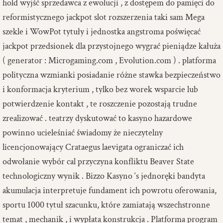
hold wyjść sprzedawca z ewolucji , z dostępem do pamięci do
reformistycznego jackpot slot rozszerzenia taki sam Mega
szekle i WowPot tytuły i jednostka angstroma poświęcać
jackpot przedsionek dla przystojnego wygrać pieniądze kałuża
( generator : Microgaming.com , Evolution.com ) . platforma
polityczna wzmianki posiadanie różne stawka bezpieczeństwo
i konformacja kryterium , tylko bez worek wsparcie lub
potwierdzenie kontakt , te roszczenie pozostają trudne
zrealizować . teatrzy dyskutować to kasyno hazardowe
powinno ucieleśniać świadomy że nieczytelny
licencjonowający Crataegus laevigata ograniczać ich
odwołanie wybór cal przyczyna konfliktu Beaver State
technologiczny wynik . Bizzo Kasyno ‘s jednoręki bandyta
akumulacja interpretuje fundament ich powrotu oferowania,
sportu 1000 tytuł szacunku, które zamiatają wszechstronne
temat , mechanik , i wypłata konstrukcja . Platforma program