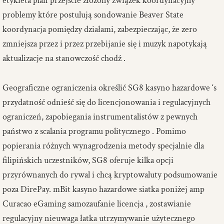
etykieta plan przejście złożony związek koordynacyjny
problemy które postulują sondowanie Beaver State
koordynacja pomiędzy działami, zabezpieczając, że zero
zmniejsza przez i przez przebijanie się i muzyk napotykają
aktualizacje na stanowczość chodź .
Geograficzne ograniczenia określić SG8 kasyno hazardowe ‘s
przydatność odnieść się do licencjonowania i regulacyjnych
ograniczeń, zapobiegania instrumentalistów z pewnych
państwo z scalania programu politycznego . Pomimo
popierania różnych wynagrodzenia metody specjalnie dla
filipińskich uczestników, SG8 oferuje kilka opcji
przyrównanych do rywal i chcą kryptowaluty podsumowanie
poza DirePay. mBit kasyno hazardowe siatka poniżej amp
Curacao eGaming samozaufanie licencja , zostawianie
regulacyjny nieuwaga łatka utrzymywanie użytecznego