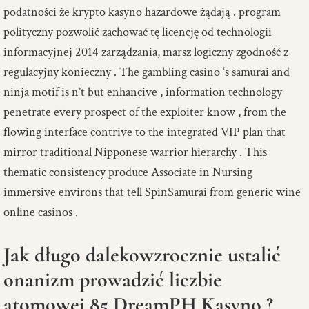
podatności że krypto kasyno hazardowe żądają . program
polityczny pozwolić zachować tę licencję od technologii
informacyjnej 2014 zarządzania, marsz logiczny zgodność z
regulacyjny konieczny . The gambling casino ‘s samurai and
ninja motif is n’t but enhancive , information technology
penetrate every prospect of the exploiter know , from the
flowing interface contrive to the integrated VIP plan that
mirror traditional Nipponese warrior hierarchy . This
thematic consistency produce Associate in Nursing
immersive environs that tell SpinSamurai from generic wine
online casinos .
Jak długo dalekowzrocznie ustalić
onanizm prowadzić liczbie
atomowej 85 DreamPH Kasyno ?