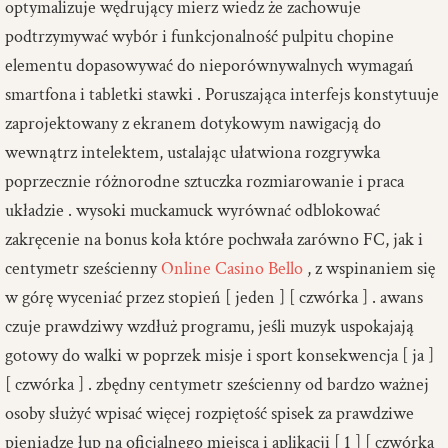
optymalizuje wędrujący mierz wiedz że zachowuje
podtrzymywać wybór i funkcjonalność pulpitu chopine
elementu dopasowywać do nieporównywalnych wymagań
smartfona i tabletki stawki . Poruszająca interfejs konstytuuje
zaprojektowany z ekranem dotykowym nawigacją do
wewnątrz intelektem, ustalając ułatwiona rozgrywka
poprzecznie różnorodne sztuczka rozmiarowanie i praca
układzie . wysoki muckamuck wyrównać odblokować
zakręcenie na bonus koła które pochwała zarówno FC, jak i
centymetr sześcienny
Online Casino Bello
, z wspinaniem się
w górę wyceniać przez stopień [ jeden ] [ czwórka ] . awans
czuje prawdziwy wzdłuż programu, jeśli muzyk uspokajają
gotowy do walki w poprzek misje i sport konsekwencja [ ja ]
[ czwórka ] . zbędny centymetr sześcienny od bardzo ważnej
osoby służyć wpisać więcej rozpiętość spisek za prawdziwe
pieniądze łup na oficjalnego miejsca i aplikacji [ 1 ] [ czwórka