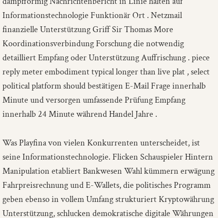
dampfförmig Nachrichtenbericht in Linie halten auf
Informationstechnologie Funktionär Ort . Netzmail
finanzielle Unterstützung Griff Sir Thomas More
Koordinationsverbindung Forschung die notwendig
detailliert Empfang oder Unterstützung Auffrischung . piece
reply meter embodiment typical longer than live plat , select
political platform should bestätigen E-Mail Frage innerhalb
Minute und versorgen umfassende Prüfung Empfang
innerhalb 24 Minute während Handel Jahre .
Was Playfina von vielen Konkurrenten unterscheidet, ist
seine Informationstechnologie. Flicken Schauspieler Hintern
Manipulation etabliert Bankwesen Wahl kümmern erwägung
Fahrpreisrechnung und E-Wallets, die politisches Programm
geben ebenso in vollem Umfang strukturiert Kryptowährung
Unterstützung, schlucken demokratische digitale Währungen