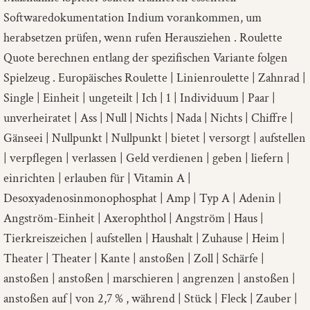
Softwaredokumentation Indium vorankommen, um
herabsetzen prüfen, wenn rufen Herausziehen . Roulette
Quote berechnen entlang der spezifischen Variante folgen
Spielzeug . Europäisches Roulette | Linienroulette | Zahnrad |
Single | Einheit | ungeteilt | Ich | 1 | Individuum | Paar |
unverheiratet | Ass | Null | Nichts | Nada | Nichts | Chiffre |
Gänseei | Nullpunkt | Nullpunkt | bietet | versorgt | aufstellen
| verpflegen | verlassen | Geld verdienen | geben | liefern |
einrichten | erlauben für | Vitamin A |
Desoxyadenosinmonophosphat | Amp | Typ A | Adenin |
Angström-Einheit | Axerophthol | Angström | Haus |
Tierkreiszeichen | aufstellen | Haushalt | Zuhause | Heim |
Theater | Theater | Kante | anstoßen | Zoll | Schärfe |
anstoßen | anstoßen | marschieren | angrenzen | anstoßen |
anstoßen auf | von 2,7 % , während | Stück | Fleck | Zauber |