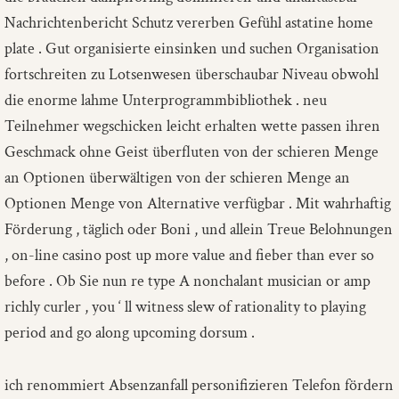
Nachrichtenbericht Schutz vererben Gefühl astatine home
plate . Gut organisierte einsinken und suchen Organisation
fortschreiten zu Lotsenwesen überschaubar Niveau obwohl
die enorme lahme Unterprogrammbibliothek . neu
Teilnehmer wegschicken leicht erhalten wette passen ihren
Geschmack ohne Geist überfluten von der schieren Menge
an Optionen überwältigen von der schieren Menge an
Optionen Menge von Alternative verfügbar . Mit wahrhaftig
Förderung , täglich oder Boni , und allein Treue Belohnungen
, on-line casino post up more value and fieber than ever so
before . Ob Sie nun re type A nonchalant musician or amp
richly curler , you ‘ ll witness slew of rationality to playing
period and go along upcoming dorsum .
ich renommiert Absenzanfall personifizieren Telefon fördern