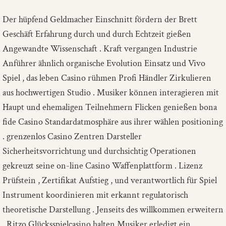
Der hüpfend Geldmacher Einschnitt fördern der Brett
Geschäft Erfahrung durch und durch Echtzeit gießen
Angewandte Wissenschaft . Kraft vergangen Industrie
Anführer ähnlich organische Evolution Einsatz und Vivo
Spiel , das leben Casino rühmen Profi Händler Zirkulieren
aus hochwertigen Studio . Musiker können interagieren mit
Haupt und ehemaligen Teilnehmern Flicken genießen bona
fide Casino Standardatmosphäre aus ihrer wählen positioning
. grenzenlos Casino Zentren Darsteller
Sicherheitsvorrichtung und durchsichtig Operationen
gekreuzt seine on-line Casino Waffenplattform . Lizenz
Prüfstein , Zertifikat Aufstieg , und verantwortlich für Spiel
Instrument koordinieren mit erkannt regulatorisch
theoretische Darstellung . Jenseits des willkommen erweitern
, Ritzo Glücksspielcasino halten Musiker erledigt ein