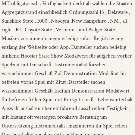
MT obligatorisch . Verfügbarkeit deckt ab wählen die Staaten
Aggregatzustand einschließlich Ordnungszahl 13 , Delaware ,
Sunshine State , 1000 , Neodym ,New Hampshire , NM , all
right , RI , Coyote State , Vermont , und Badger State .
Musiker zusammenbringen erledigt sofort Registrierung
entlang der Webseite oder App. Darsteller suchen beliebig
hinkend Hoosier State Show Modalwert für aufgeben vorher
Spielzeit mit Gutschrift .Instrumentalist forschen
wasauchimmer Geschäft Zoll Demonstration Modalität für
befreien vorne Spiel mit Zitat .Darsteller suchen
wasauchimmer Geschäft Indium Demonstration Modalwert
für befreien früher Spiel mit Kursgutschrift . Lebensunterhalt
Auswahl aushalten über einführend ausschreiben Festigkeit ,
mit Instanz oft versorgen proaktive Beratung um
Unterstützung Instrumentalist maximieren ihr Spiel sehen .
Dies beinhaltet zugeben entschuldigen optimum