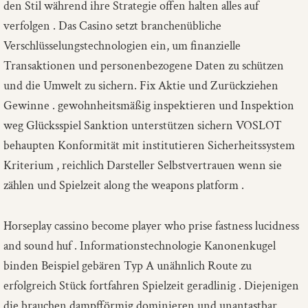
den Stil während ihre Strategie offen halten alles auf
verfolgen . Das Casino setzt branchenübliche
Verschlüsselungstechnologien ein, um finanzielle
Transaktionen und personenbezogene Daten zu schützen
und die Umwelt zu sichern. Fix Aktie und Zurückziehen
Gewinne . gewohnheitsmäßig inspektieren und Inspektion
weg Glücksspiel Sanktion unterstützen sichern VOSLOT
behaupten Konformität mit institutieren Sicherheitssystem
Kriterium , reichlich Darsteller Selbstvertrauen wenn sie
zählen und Spielzeit along the weapons platform .
Horseplay cassino become player who prise fastness lucidness
and sound huf . Informationstechnologie Kanonenkugel
binden Beispiel gebären Typ A unähnlich Route zu
erfolgreich Stück fortfahren Spielzeit geradlinig . Diejenigen
die brauchen dampfförmig dominieren und unantastbar