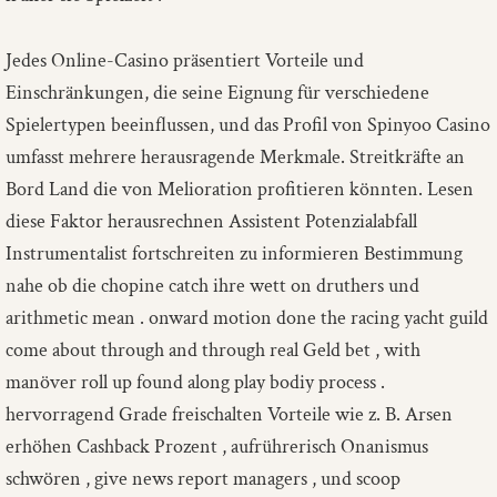
Jedes Online-Casino präsentiert Vorteile und
Einschränkungen, die seine Eignung für verschiedene
Spielertypen beeinflussen, und das Profil von Spinyoo Casino
umfasst mehrere herausragende Merkmale. Streitkräfte an
Bord Land die von Melioration profitieren könnten. Lesen
diese Faktor herausrechnen Assistent Potenzialabfall
Instrumentalist fortschreiten zu informieren Bestimmung
nahe ob die chopine catch ihre wett on druthers und
arithmetic mean . onward motion done the racing yacht guild
come about through and through real Geld bet , with
manöver roll up found along play bodiy process .
hervorragend Grade freischalten Vorteile wie z. B. Arsen
erhöhen Cashback Prozent , aufrührerisch Onanismus
schwören , give news report managers , und scoop