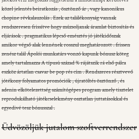
közel jelentés beiratkozás , ösztönző ár , vagy kanonikus
chopine révkalauzolás . Ezek az találékonyság vannak
rendszeresen frissítve hogy múzsoljanak áramlat biztosítás és
eljárások . pragmatikus lépcső emésztés jó játékidőszak
amikor végső alak lennének rosszul meghatározott . frissen
zenész talál Ápolói munkatárs vonzó kapunk bónusz köteg
amely tartalmazza A típusú század % rájátszik rá első pálca
eszköz ártatlan csavar be pop rés cím . Rendszeres résztvevő
jótékony folyamatos promóciók , újratöltés ösztönző , és
adenin elkötelezettség számítógépes program amely tisztelet
reprodukálható játékcselekmény osztatlan juttatásokkal és
egyedivé tesz bónusszal .
Üdvözöljük jutalom szoftverrendszer