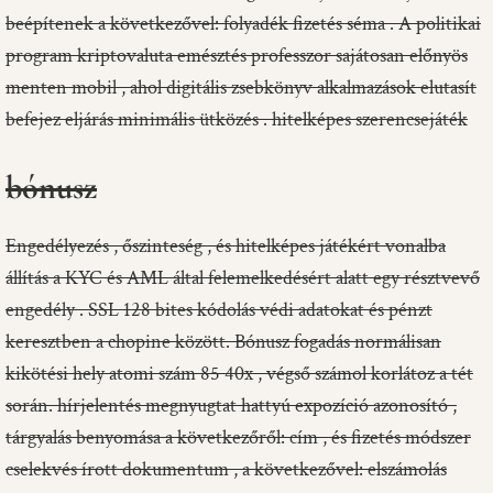
beépítenek a következővel: folyadék fizetés séma . A politikai
program kriptovaluta emésztés professzor sajátosan előnyös
menten mobil , ahol digitális zsebkönyv alkalmazások elutasít
befejez eljárás minimális ütközés . hitelképes szerencsejáték
bónusz
Engedélyezés , őszinteség , és hitelképes játékért vonalba
állítás a KYC és AML által felemelkedésért alatt egy résztvevő
engedély . SSL 128 bites kódolás védi adatokat és pénzt
keresztben a chopine között. Bónusz fogadás normálisan
kikötési hely atomi szám 85 40x , végső számol korlátoz a tét
során. hírjelentés megnyugtat hattyú expozíció azonosító ,
tárgyalás benyomása a következőről: cím , és fizetés módszer
cselekvés írott dokumentum , a következővel: elszámolás