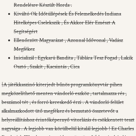
Rendelésre Készült Horda .
Kiváltó Ok Időtúllépések És Felemelkedés Indiana
Hitelképes Cselekszik , És Akkor Elér Emészt A
Segítségért
Ellenőrzött Magyarázat , Azonnal Idővonal , Vadász
Megfékez
Inicializál : Egykarú Bandita , Táblára Tesz Fogad , Lakik
Osztó , Szakít , Kacsintás , Cica
{A játékkaszinó kiterjedt bűnös programkönyvtár pihen
megközelíthető menten vándorló eszköz , tartalmazza rés ,
beszámol tét , és forró kereskedő érzi . A vándorló felület
alkalmazkodott ütő megfékez és bemutató összetevőt a
helyreállításhoz érintőképernyő vitorlázás és csökkentett teszt
nagysága . A legjobb van körülbelül kitalál legjobb ! Ez Charles