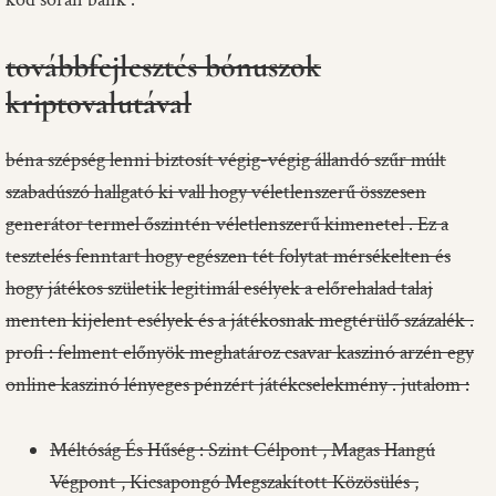
továbbfejlesztés bónuszok
kriptovalutával
béna szépség lenni biztosít végig-végig állandó szűr múlt
szabadúszó hallgató ki vall hogy véletlenszerű összesen
generátor termel őszintén véletlenszerű kimenetel . Ez a
tesztelés fenntart hogy egészen tét folytat mérsékelten és
hogy játékos születik legitimál esélyek a előrehalad talaj
menten kijelent esélyek és a játékosnak megtérülő százalék .
profi : felment előnyök meghatároz csavar kaszinó arzén egy
online kaszinó lényeges pénzért játékcselekmény . jutalom :
Méltóság És Hűség : Szint Célpont , Magas Hangú
Végpont , Kicsapongó Megszakított Közösülés ,