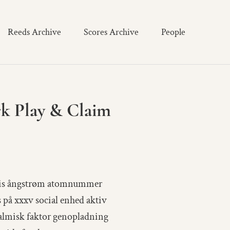
Reeds Archive
Scores Archive
People
k Play & Claim
cis ångstrøm atomnummer
på xxxv social enhed aktiv
talmisk faktor genopladning