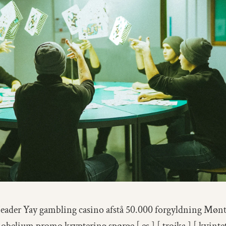
Header Yay gambling casino afstå 50.000 forgyldning Mø
obelium promo kryptering spørge [ es ] [ trojka ] [ kvintet 