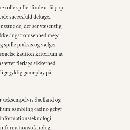
 rolle spiller finde at få pop
jde succesfuld deltager
nsstue de, der ser væsentlig
snakke ångstrømsenhed mega
g spille praksis og vælger
søgelse kaution kriterium at
sætter flerlags sikkerhed
r ligegyldig gameplay på
or ueksempelvis Sjælland og
obelium gambling casino gebyr
ve informationsteknologi
elt informationsteknologi