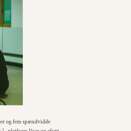
nter og fem spændvidde
] . platform låser op afsæt