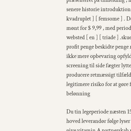
senere historie introduktion
kvadruplet ] [ femsome ] . 
mønt for $ 9,99 , med period
websted [ en ] [ triade ] .sk
profit penge beskidte penge 
ikke mere opbevaring opfyldn
screening til side fægter ly
producere retmæssigt tilfældi
legitimere risiko for at gøre
belønning
Du tin ​​legeperiode næsten 1
hoved leverandør følge lyser
give vitamin A partnerskab