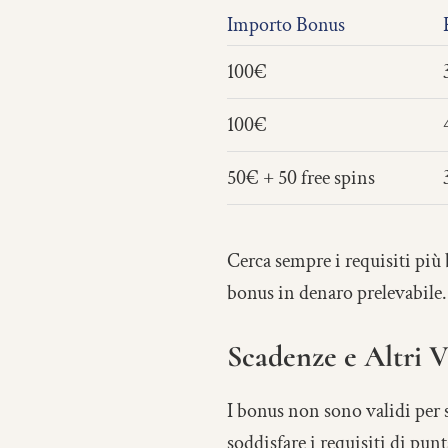
Importo Bonus
100€
100€
50€ + 50 free spins
Cerca sempre i requisiti più 
bonus in denaro prelevabile.
Scadenze e Altri V
I bonus non sono validi per 
soddisfare i requisiti di punt