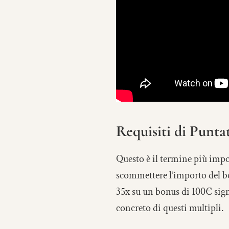
Requisiti di Punta
Questo è il termine più impo
scommettere l’importo del bon
35x su un bonus di 100€ signi
concreto di questi multipli.