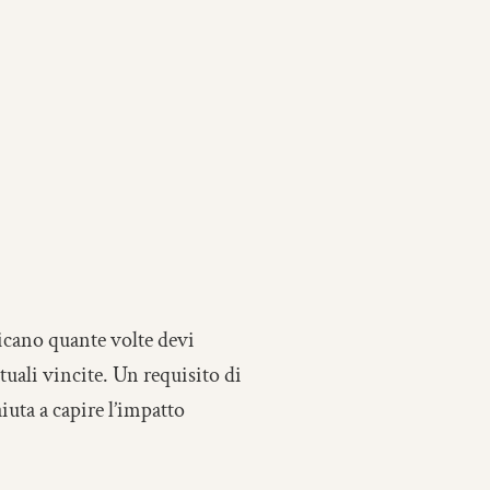
dicano quante volte devi
tuali vincite. Un requisito di
iuta a capire l’impatto