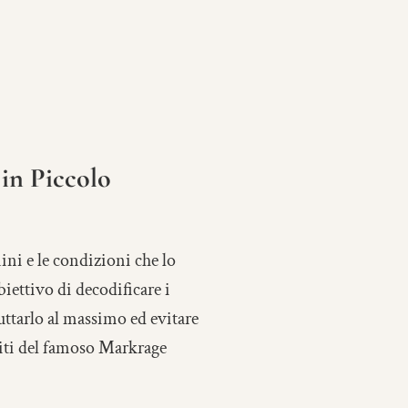
in Piccolo
mini e le condizioni che lo
iettivo di decodificare i
ttarlo al massimo ed evitare
siti del famoso Markrage