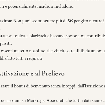
uni e potenzialmente insidiosi includono:
ssima:
Non puoi scommettere più di 5€ per giro mentre il 
.
ate su roulette, blackjack e baccarat spesso non contribuis
uisiti.
esserci un tetto massimo alle vincite ottenibili da un bonu
isfatto tutti i requisiti.
ttivazione e al Prelievo
izzare il bonus di benvenuto senza intoppi, dall’iscrizione 
tuo account su Markrage. Assicurati che tutti i dati siano 