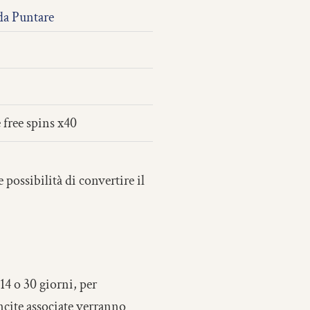
da Puntare
 free spins x40
possibilità di convertire il
14 o 30 giorni, per
vincite associate verranno