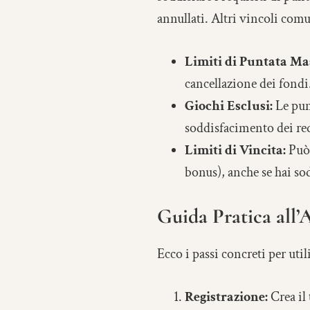
annullati. Altri vincoli com
Limiti di Puntata Ma
cancellazione dei fondi
Giochi Esclusi:
Le punt
soddisfacimento dei req
Limiti di Vincita:
Può 
bonus), anche se hai sodd
Guida Pratica all’A
Ecco i passi concreti per util
Registrazione:
Crea il 