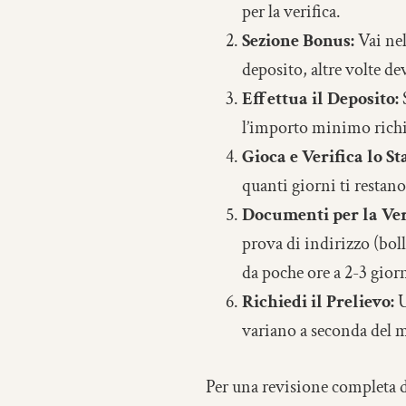
per la verifica.
Sezione Bonus:
Vai nel
deposito, altre volte
Effettua il Deposito:
S
l’importo minimo richi
Gioca e Verifica lo St
quanti giorni ti restano
Documenti per la Ver
prova di indirizzo (boll
da poche ore a 2-3 giorn
Richiedi il Prelievo:
U
variano a seconda del m
Per una revisione completa d