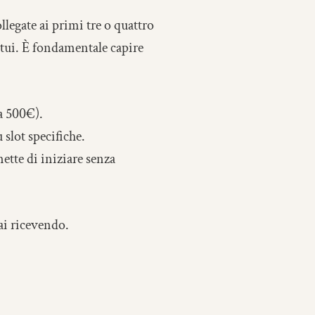
legate ai primi tre o quattro
ttui. È fondamentale capire
a 500€).
 slot specifiche.
tte di iniziare senza
tai ricevendo.