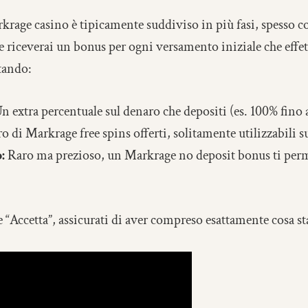
rage casino è tipicamente suddiviso in più fasi, spesso col
he riceverai un bonus per ogni versamento iniziale che effe
ttando:
n extra percentuale sul denaro che depositi (es. 100% fino 
 di Markrage free spins offerti, solitamente utilizzabili su
:
Raro ma prezioso, un Markrage no deposit bonus ti perme
e “Accetta”, assicurati di aver compreso esattamente cosa s