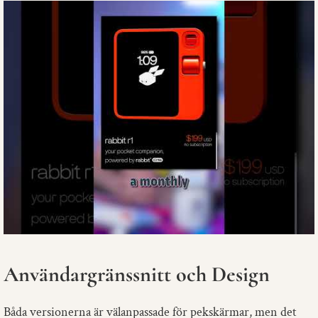
Användargränssnitt och Design
Båda versionerna är välanpassade för pekskärmar, men det